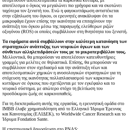
δεσμεύσουν αποτελεσματικά τα καρκινικά κύτταρα, με
αποτέλεσμα ο όγκος να μεγαλώνει πιο γρήγορα και να σκοτώνει
ταχύτερα τον ξενιστή του. Ενώ η φαγοκυττάρωση αντιστέκεται
στην εξάπλωση του όγκου, οι ερευνητές ανακάλυψαν ότι τα
μακροφάγα έχουν επίσης την ικανότητα να επιταχύνουν την
ανάπτυξη του όγκου μέσω της παραγωγής ελεύθερων ριζών
οξυγόνου (ROS) οι οποίες συμβάλλουν στη θνητότητα του ξενιστή.
Τα ευρήματα αυτά συμβάλλουν στην καλύτερη κατανόηση των
στρατηγικών ανάπτυξης των νευρικών όγκων και των
σύνθετων αλληλεπιδράσεών τους με το μικροπεριβάλλον τους.
Μελλοντικά, θα μπορούσαν να αποτελέσουν κατευθυντήριες
γραμμές για μελέτες σε θηλαστικά. Επίσης, θα μπορούσαν να
συμβάλλουν στον σχεδιασμό και την ανάπτυξη νέων και
αποτελεσματικών χημικών η ανοσολογικών στρατηγικών για τη
στόχευση της ικανότητας πολλαπλασιασμού των καρκινικών
κυττάρων σε όγκους που σχετίζονται με τον εγκέφαλο και το
νευρικό σύστημα, με απώτερο στόχο τη βελτίωση του
προσδόκιμου ζωής σε καρκινοπαθείς.
Για τη διεκπεραίωση αυτής της εργασίας, η ερευνητική ομάδα στο
ΙΜΒΒ έλαβε χρηματοδότηση από το Ελληνικό Ίδρυμα Έρευνας
και Καινοτομίας (ΕΛΙΔΕΚ), το Worldwide Cancer Research και το
Ίδρυμα Fondation Sante.
Η επιστημονική δημοσίευση στο PNAS: