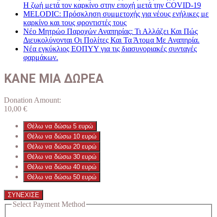
Η ζωή μετά τον καρκίνο στην εποχή μετά την COVID-19
MELODIC: Πρόσκληση συμμετοχής για νέους ενήλικες με
καρκίνο και τους φροντιστές τους
Νέο Μητρώο Παροχών Αναπηρίας: Τι Αλλάζει Και Πώς
Διευκολύνονται Οι Πολίτες Και Τα Άτομα Με Αναπηρία.
Νέα εγκύκλιος ΕΟΠΥΥ για τις διασυνοριακές συνταγές
φαρμάκων.
ΚΑΝΕ ΜΙΑ ΔΩΡΕΑ
Donation Amount:
10,00
€
Θέλω να δώσω 5 ευρώ
Θέλω να δώσω 10 ευρώ
Θέλω να δώσω 20 ευρώ
Θέλω να δώσω 30 ευρώ
Θέλω να δώσω 40 ευρώ
Θέλω να δώσω 50 ευρώ
ΣΥΝΕΧΙΣΕ
Select Payment Method