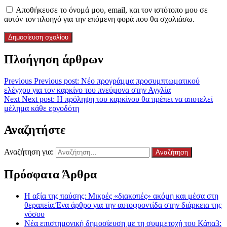
Αποθήκευσε το όνομά μου, email, και τον ιστότοπο μου σε
αυτόν τον πλοηγό για την επόμενη φορά που θα σχολιάσω.
Πλοήγηση άρθρων
Previous
Previous post:
Nέο προγράμμα προσυμπτωματικού
ελέγχου για τον καρκίνο του πνεύμονα στην Αγγλία
Next
Next post:
Η πρόληψη του καρκίνου θα πρέπει να αποτελεί
μέλημα κάθε εργοδότη
Αναζητήστε
Αναζήτηση για:
Πρόσφατα Άρθρα
Η αξία της παύσης: Μικρές «διακοπές» ακόμη και μέσα στη
θεραπεία.Ένα άρθρο για την αυτοφροντίδα στην διάρκεια της
νόσου
Νέα επιστημονική δημοσίευση με τη συμμετοχή του Κάπα3: