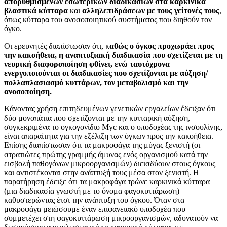
απορυθμισμένων εσωτερικών διαδικασιών στα καρκινικά
βλαστικά κύτταρα
και
αλληλεπιδράσεων με τους γείτονές τους
,
όπως κύτταρα του ανοσοποιητικού συστήματος που διηθούν τον
όγκο.
Οι ερευνητές διαπίστωσαν ότι, κ
αθώς ο όγκος προχωράει προς
την κακοήθεια, η αναπτυξιακή διαδικασία που σχετίζεται με τη
νευρική διαφοροποίηση φθίνει, ενώ ταυτόχρονα
ενεργοποιούνται οι διαδικασίες που σχετίζονται με αύξηση/
πολλαπλασιασμό κυττάρων, τον μεταβολισμό και την
ανοσοποίηση.
Κάνοντας χρήση επιτηδευμένων γενετικών εργαλείων έδειξαν ότι
δύο μονοπάτια που σχετίζονται με την κυτταρική αύξηση,
συγκεκριμένα το ογκογονίδιο Myc και ο υποδοχέας της ινσουλίνης,
είναι απαραίτητα για την εξέλιξη των όγκων προς την κακοήθεια.
Επίσης διαπίστωσαν ότι τα μακροφάγα της μύγας ξενιστή (οι
στρατιώτες πρώτης γραμμής άμυνας ενός οργανισμού κατά την
εισβολή παθογόνων μικροοργανισμών) διεισδύουν στους όγκους
και αντιστέκονται στην ανάπτυξή τους μέσα στον ξενιστή. Η
παρατήρηση έδειξε ότι τα μακροφάγα τρώνε καρκινικά κύτταρα
(μια διαδικασία γνωστή με το όνομα φαγοκυττάρωση)
καθυστερώντας έτσι την ανάπτυξη του όγκου. Όταν στα
μακροφάγα μειώσουμε έναν επιφανειακό υποδοχέα που
συμμετέχει στη φαγοκυττάρωση μικροοργανισμών, αδυνατούν να