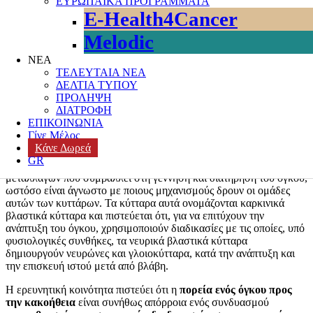
ΕΥΡΩΠΑΪΚΑ ΠΡΟΓΡΑΜΜΑΤΑ
κακοήθεια.
E-Health4Cancer
Κάθε χρόνο,
6 στους 100.000 ανθρώπους (παιδιά και ενήλικες)
Melodic
λαμβάνουν διάγνωση κάποιας μορφής καρκίνου στον εγκέφαλο
και στο νευρικό σύστημα.
Οι περισσότεροι θα υποβληθούν σε
ΝΕΑ
συνδυαστική θεραπεία με ακτινοβολίες και χημειοθεραπεία, ωστόσο
ΤΕΛΕΥΤΑΙΑ ΝΕΑ
μονάχα το 33% θα επιβιώσει για 5 χρόνια. Το προσδόκιμο ζωής για
ΔΕΛΤΙΑ ΤΥΠΟΥ
την πλειοψηφία θα είναι 18 μήνες με δύο χρόνια
.
ΠΡΟΛΗΨΗ
ΔΙΑΤΡΟΦΗ
Ενώ υπάρχει έντονο ερευνητικό ενδιαφέρον για τους νευρικούς
ΕΠΙΚΟΙΝΩΝΙΑ
καρκίνους, οι υφιστάμενες θεραπείες εξακολουθούν να μην είναι
Γίνε Μέλος
πολύ αποτελεσματικές. Ο λόγος έγκειται στο γεγονός ότι οι
Κάνε Δωρεά
νευρικοί όγκοι αποτελούνται από ποικίλα κύτταρα, καρκινικά και
GR
μη. Μόνο ένα υποσύνολο αυτών φέρει τον συνδυασμό των
μεταλλαγών που συμβάλλει στη γέννηση και διατήρηση του όγκου,
ωστόσο είναι άγνωστο με ποιους μηχανισμούς δρουν οι ομάδες
αυτών των κυττάρων. Τα κύτταρα αυτά ονομάζονται καρκινικά
βλαστικά κύτταρα και πιστεύεται ότι, για να επιτύχουν την
ανάπτυξη του όγκου, χρησιμοποιούν διαδικασίες με τις οποίες, υπό
φυσιολογικές συνθήκες, τα νευρικά βλαστικά κύτταρα
δημιουργούν νευρώνες και γλοιοκύτταρα, κατά την ανάπτυξη και
την επισκευή ιστού μετά από βλάβη.
Η ερευνητική κοινότητα πιστεύει ότι η
πορεία ενός όγκου προς
την κακοήθεια
είναι συνήθως απόρροια ενός συνδυασμού