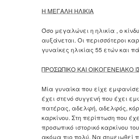
Η ΜΕΓ
A
ΛΗ ΗΛΙΚ
I
Α
Όσο μεγαλώνει η ηλικία , ο κίν
αυξάνεται. Οι περισσότεροι καρ
γυναίκες ηλικίας 55 ετών και π
ΠΡΟΣΩΠΙΚ
O
ΚΑΙ ΟΙΚΟΓΕΝΕΙΑΚ
O
Ι
Μία γυναίκα που είχε εμφανίσε
έχει στενό συγγενή που έχει εμ
πατέρας, αδελφή, αδελφός, κόρ
καρκίνου. Στη περίπτωση που έχ
προσωπικό ιστορικό καρκίνου το
ακόμα πιο πολύ. Να σημειωθεί π