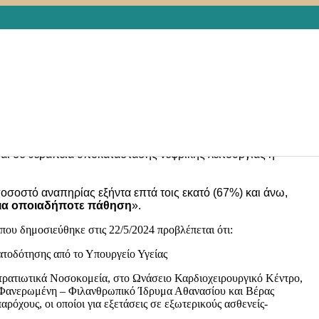
,
ΕΙΔΙΚΕΣ ΚΑΤΗΓΟΡΙΕΣ
,
ΕΙΔΙΚΕΣ ΡΥΘΜΙΣΕΙΣ
,
ΕΛΛΑΔΑ
,
ΓΕΙΑ
,
ΦΑΡΜΑΚΑ
,
ΦΑΡΜΑΚΑ – ΕΞΕΤΑΣΕΙΣ
25 του νεοψηφισθέντος νόμου για την Υγεία υπ΄ αριθμ. 5102/24
βεβλημένα ιδιωτικά διαγνωστικά κέντρα και στους
(3) ευρώ
ανά παραπεμπτικό για την εκτέλεση απεικονιστικών
ρμόδια Επιτροπή της Βουλής, εξασφαλίζοντας τα ακόλουθα:
ναι σε θεραπεία υποκατάστασης νεφρικής λειτουργίας ή
οσοστό αναπηρίας εξήντα επτά τοις εκατό (67%) και άνω,
για οποιαδήποτε πάθηση
».
που δημοσιεύθηκε στις 22/5/2024 προβλέπεται ότι:
ατοδότησης από το Υπουργείο Υγείας
Στρατιωτικά Νοσοκομεία, στο Ωνάσειο Καρδιοχειρουργικό Κέντρο,
 Φανερωμένη – Φιλανθρωπικό Ίδρυμα Αθανασίου και Βέρας
όχους, οι οποίοι για εξετάσεις σε εξωτερικούς ασθενείς-