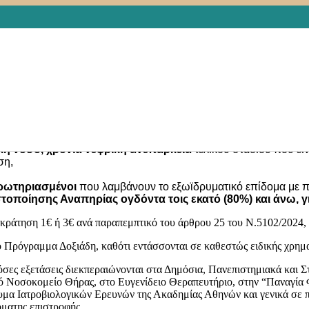
s
Posts
,
ΑΝΑΠΗΡΙΑ
,
ΑΠΑΛΛΑΓΕΣ & ΠΑΡΟΧΕΣ
,
ΔΙΚΑΙΩΜΑΤΑ
ΚΑΡΚΙΝΟΣ
,
ΝΟΜΟΣΧΕΔΙΟ
,
ΠΟΙΟΤΗΤΑ ΖΩΗΣ
,
ΡΥΘΜΙΣΕΙΣ
,
Υ
εξετάσεις ανά παραπεμπτικό υπέρ ΕΟΠΥΥ, όπου σύμφωνα με το άρθρο 
ύ Συστήματος Υγείας και άλλες διατάξεις», θα καταβάλλονται στα συμ
 την εκτέλεση διαγνωστικών εξετάσεων βιολογικών υλικών και
τρία 
ρθρο, ένα αίτημα το οποίο τοποθετήθηκε και στη συνεδρίαση στην α
ι κάτωθι:
κή νόσο, χρόνια νεφρική ανεπάρκεια
τελικού σταδίου που εί
ση,
ρωτηριασμένοι
που λαμβάνουν το εξωϊδρυματικό επίδομα με π
τοποίησης Αναπηρίας ογδόντα τοις εκατό (80%) και άνω, 
κράτηση 1€ ή 3€ ανά παραπεμπτικό του άρθρου 25 του Ν.5102/2024, 
ο Πρόγραμμα Δοξιάδη, καθότι εντάσσονται σε καθεστώς ειδικής χρημ
σες εξετάσεις διεκπεραιώνονται στα Δημόσια, Πανεπιστημιακά και 
ό Νοσοκομείο Θήρας, στο Ευγενίδειο Θεραπευτήριο, στην “Παναγία
μα Ιατροβιολογικών Ερευνών της Ακαδημίας Αθηνών και γενικά σε παρ
ματης επιστροφής.