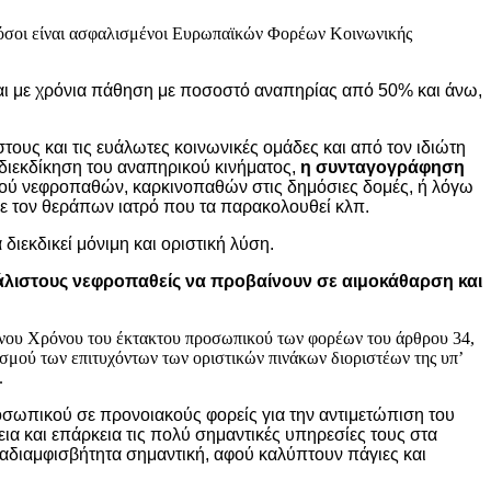
4, όσοι είναι ασφαλισμένοι Ευρωπαϊκών Φορέων Κοινωνικής
και με χρόνια πάθηση με ποσοστό αναπηρίας από 50% και άνω,
υς και τις ευάλωτες κοινωνικές ομάδες και από τον ιδιώτη
διεκδίκηση του αναπηρικού κινήματος,
η
συνταγογράφηση
ού νεφροπαθών, καρκινοπαθών στις δημόσιες δομές, ή λόγω
με τον θεράπων ιατρό που τα παρακολουθεί κλπ.
διεκδικεί μόνιμη και οριστική λύση.
φάλιστους νεφροπαθείς να προβαίνουν σε αιμοκάθαρση και
μένου Χρόνου του έκτακτου προσωπικού των φορέων του άρθρου 34,
ρισμού των επιτυχόντων των οριστικών πινάκων διοριστέων της υπ’
.
οσωπικού σε προνοιακούς φορείς για την αντιμετώπιση του
ια και επάρκεια τις πολύ σημαντικές υπηρεσίες τους στα
 αδιαμφισβήτητα σημαντική, αφού καλύπτουν πάγιες και