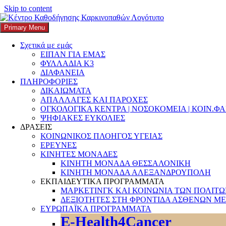
Skip to content
Primary Menu
K3
ΚΕΝΤΡΟ ΚΑΘΟΔΗΓΗΣΗΣ ΚΑΡΚΙΝΟΠΑΘΩΝ
Σχετικά με εμάς
ΕΙΠΑΝ ΓΙΑ ΕΜΑΣ
Search
ΦΥΛΛΑΔΙΑ Κ3
ΔΙΑΦΑΝΕΙΑ
ΠΛΗΡΟΦΟΡΙΕΣ
ΔΙΚΑΙΩΜΑΤΑ
ΑΠΑΛΛΑΓΕΣ ΚΑΙ ΠΑΡΟΧΕΣ
ΟΓΚΟΛΟΓΙΚΑ ΚΕΝΤΡΑ | ΝΟΣΟΚΟΜΕΙΑ | ΚΟΙΝ.Φ
Αναζήτηση για:
ΨΗΦΙΑΚΕΣ ΕΥΚΟΛΙΕΣ
ΔΡΑΣΕΙΣ
ΚΟΙΝΩΝΙΚΟΣ ΠΛΟΗΓΟΣ ΥΓΕΙΑΣ
ΕΡΕΥΝΕΣ
ΚΙΝΗΤΕΣ ΜΟΝΑΔΕΣ
ΚΙΝΗΤΗ ΜΟΝΑΔΑ ΘΕΣΣΑΛΟΝΙΚΗ
ΚΙΝΗΤΗ ΜΟΝΑΔΑ ΑΛΕΞΑΝΔΡΟΥΠΟΛΗ
ΕΚΠΑΙΔΕΥΤΙΚΑ ΠΡΟΓΡΑΜΜΑΤΑ
ΜΑΡΚΕΤΙΝΓΚ ΚΑΙ ΚΟΙΝΩΝΙΑ ΤΩΝ ΠΟΛΙΤ
ΔΕΞΙΟΤΗΤΕΣ ΣΤΗ ΦΡΟΝΤΙΔΑ ΑΣΘΕΝΩΝ ΜΕ
ΕΥΡΩΠΑΪΚΑ ΠΡΟΓΡΑΜΜΑΤΑ
E-Health4Cancer
Διαγνωστικές εξετάσεις: Ποιοι γλιτώνουν τ