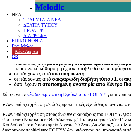
Melodic
Posted on
10 Μαΐου, 2024
23 Μαΐου, 2024
Author
k3-editor
Categorie
ΝΕΑ
ΕΝΩΣΕΙΣ ΑΣΘΕΝΩΝ
,
ΕΞΕΛΙΞΕΙΣ
,
ΕΥΑΛΩΤΑ ΝΟΙΚΟΚΥΡΙΑ
,
ΤΕΛΕΥΤΑΙΑ ΝΕΑ
Από την 1η Μαΐου, ξεκίνησαν οι νέες χρεώσεις στις διαγνωστικές 
ΔΕΛΤΙΑ ΤΥΠΟΥ
«Δράσεις δημόσιας υγείας – Ρυθμίσεις για την ενίσχυση του Εθνικο
ΠΡΟΛΗΨΗ
κλινικοεργαστηριακούς ιατρούς
ένα (1) ευρώ
ανά παραπεμπτικό για
ΔΙΑΤΡΟΦΗ
ελέγχων.
ΕΠΙΚΟΙΝΩΝΙΑ
Δεκτή έγινε η παρέμβαση – διεκδίκηση της ΕΣΑμεΑ στο παραπάνω ά
Γίνε Μέλος
Κάνε Δωρεά
«
Εξαιρούνται από την εφαρμογή του δεύτερου εδαφίου
, ο
GR
πάσχοντες από
μεσογειακή αναιμία, δρεπανοκυτταρι
περιτοναϊκή κάθαρση ή έχουν υποβληθεί σε μεταμόσχευ
οι πάσχοντες από
κυστική ίνωση
,
οι πάσχοντες από
σακχαρώδη διαβήτη τύπου 1
, οι
ακ
όσοι έχουν
πιστοποιημένη αναπηρία από Κέντρο Πισ
Σύμφωνα με
νέα διευκρινιστική Εγκύκλιο του ΕΟΠΥΥ
για την παρα
● Δεν υπάρχει χρέωση σε όσες προληπτικές εξετάσεις υπάγονται στ
● Δεν υπάρχει χρέωση στους άνωθεν δικαιούχους του ΕΟΠΥΥ, για ό
στο Γενικό Νοσοκομείο Θεσσαλονίκης “Παπαγεωργίου”, στο Γενικ
Κουλούρα”, στο Νοσοκομείο Αίγινας “Ο Άγιος Διονύσιος”, στο Ίδρυ
δικαιούχους περίθαλψης ΕΟΠΥΥ δεν υπόκεινται σε μηχανισμό αυτό