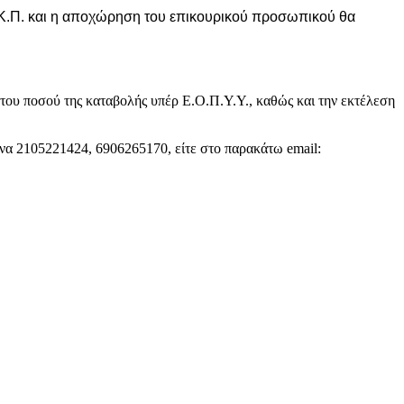
Κ.Κ.Π. και η αποχώρηση του επικουρικού προσωπικού θα
του ποσού της καταβολής υπέρ Ε.Ο.Π.Υ.Υ., καθώς και την εκτέλεση
ωνα 2105221424, 6906265170, είτε στο παρακάτω email: