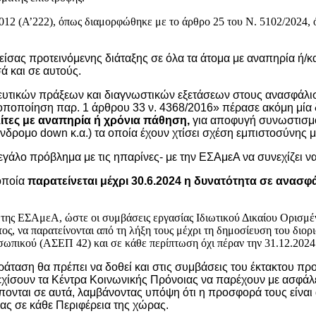
3/2012 (Α’222), όπως διαμορφώθηκε με το άρθρο 25 του Ν. 5102/202
ίσας προτεινόμενης διάταξης σε όλα τα άτομα με αναπηρία ή/
ά και σε αυτούς.
τικών πράξεων και διαγνωστικών εξετάσεων στους ανασφάλιστο
οποποίηση παρ. 1 άρθρου 33 ν. 4368/2016» πέρασε ακόμη μία 
ίτες με αναπηρία ή χρόνια πάθηση,
για αποφυγή συνωστισμ
νδρομο down κ.α.) τα οποία έχουν χτίσει σχέση εμπιστοσύνης 
εγάλο πρόβλημα με τις ηπαρίνες- με την ΕΣΑμεΑ να συνεχίζει να 
 οποία
παρατείνεται μέχρι 30.6.2024 η δυνατότητα σε ανασ
ση της ΕΣΑμεΑ, ώστε οι συμβάσεις εργασίας Ιδιωτικού Δικαίου Ορισ
τος, να παρατείνονται από τη λήξη τους μέχρι τη δημοσίευση του διο
πικού (ΑΣΕΠ 42) και σε κάθε περίπτωση όχι πέραν την 31.12.2024
ράταση θα πρέπει να δοθεί και στις συμβάσεις του έκτακτου πρ
νεχίσουν τα Κέντρα Κοινωνικής Πρόνοιας να παρέχουν με ασφάλε
πονται σε αυτά, λαμβάνοντας υπόψη ότι η προσφορά τους είναι
ς σε κάθε Περιφέρεια της χώρας.