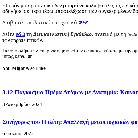
«
Το μόνιμο προσωπικό δεν μπορεί να καλύψει όλες τις ειδικ
οδηγήσει σε περαιτέρω υποστελέχωση των συγκεκριμένων δ
Διαβάστε αναλυτικά το σχετικό
ΦΕΚ
.
Δείτε
εδώ
τη
Διευκρινιστική Εγκύκλιο
, σχετικά με τη
διαδ
των παραπεμπτικών.
Για οποιαδήποτε διευκρίνιση, μπορείτε να επικοινωνήσετε με την 
info@kapa3.gr.
You Might Also Like
3.12 Παγκόσμια Ημέρα Ατόμων με Αναπηρία: Καινο
3 Δεκεμβρίου, 2024
Συνήγορος του Πολίτη: Απαλλαγή μεταπτυχιακών φο
6 Ιουλίου, 2022