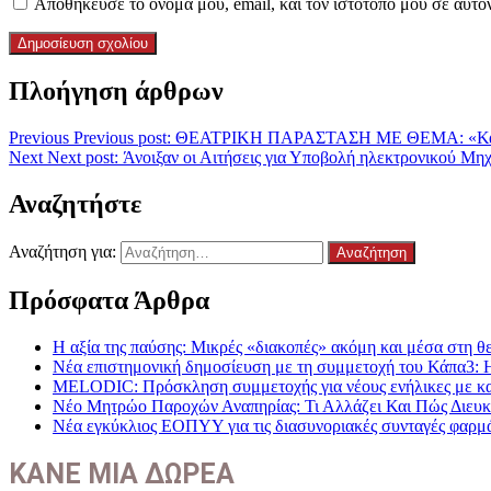
Αποθήκευσε το όνομά μου, email, και τον ιστότοπο μου σε αυτό
Πλοήγηση άρθρων
Previous
Previous post:
ΘΕΑΤΡΙΚΗ ΠΑΡΑΣΤΑΣΗ ΜΕ ΘΕΜΑ: «Και 
Next
Next post:
Άνοιξαν οι Αιτήσεις για Υποβολή ηλεκτρονικού Μη
Αναζητήστε
Αναζήτηση για:
Πρόσφατα Άρθρα
Η αξία της παύσης: Μικρές «διακοπές» ακόμη και μέσα στη θε
Νέα επιστημονική δημοσίευση με τη συμμετοχή του Κάπα3: 
MELODIC: Πρόσκληση συμμετοχής για νέους ενήλικες με καρκ
Νέο Μητρώο Παροχών Αναπηρίας: Τι Αλλάζει Και Πώς Διευκο
Νέα εγκύκλιος ΕΟΠΥΥ για τις διασυνοριακές συνταγές φαρμ
ΚΑΝΕ ΜΙΑ ΔΩΡΕΑ