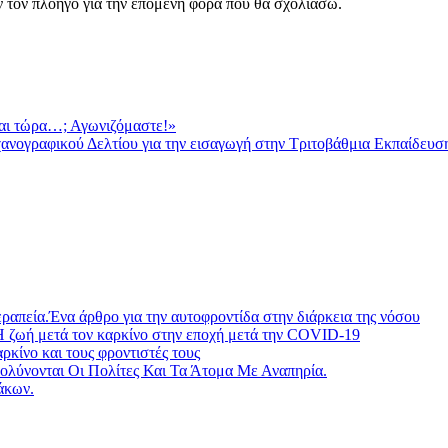
ν τον πλοηγό για την επόμενη φορά που θα σχολιάσω.
τώρα…; Αγωνιζόμαστε!»
χανογραφικού Δελτίου για την εισαγωγή στην Τριτοβάθμια Εκπαίδευ
ραπεία.Ένα άρθρο για την αυτοφροντίδα στην διάρκεια της νόσου
Η ζωή μετά τον καρκίνο στην εποχή μετά την COVID-19
ίνο και τους φροντιστές τους
λύνονται Οι Πολίτες Και Τα Άτομα Με Αναπηρία.
άκων.