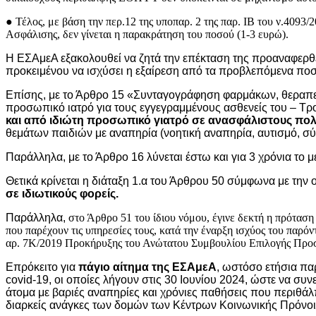
● Τέλος, με βάση την περ.12 της υποπαρ. 2 της παρ. ΙΒ του ν.409
Ασφάλισης, δεν γίνεται η παρακράτηση του ποσού (1-3 ευρώ).
Η ΕΣΑμεΑ εξακολουθεί να ζητά την επέκταση της προαναφερθε
προκειμένου να ισχύσει η εξαίρεση από τα προβλεπόμενα ποσ
Επίσης, με το Άρθρο 15 «Συνταγογράφηση φαρμάκων, θεραπευ
προσωπικό ιατρό για τους εγγεγραμμένους ασθενείς του – Τρ
και από ιδιώτη προσωπικό γιατρό σε ανασφάλιστους πολ
θεμάτων παιδιών με αναπηρία (νοητική αναπηρία, αυτισμό, σύ
Παράλληλα, με το Άρθρο 16 λύνεται έστω και για 3 χρόνια το μ
Θετικά κρίνεται η διάταξη 1.α του Άρθρου 50 σύμφωνα με την
σε ιδιωτικούς φορείς.
Παράλληλα,
στο Άρθρο 51 του ίδιου νόμου, έγινε δεκτή η πρότα
που παρέχουν τις υπηρεσίες τους, κατά την έναρξη ισχύος του παρόν
αρ. 7Κ/2019 Προκήρυξης του Ανώτατου Συμβουλίου Επιλογής Προσω
Επρόκειτο για
πάγιο αίτημα της ΕΣΑμεΑ
, ωστόσο ετήσια πα
covid-19, οι οποίες λήγουν στις 30 Ιουνίου 2024, ώστε να συ
άτομα με βαριές αναπηρίες και χρόνιες παθήσεις που περιθάλ
διαρκείς ανάγκες των δομών των Κέντρων Κοινωνικής Πρόνοια