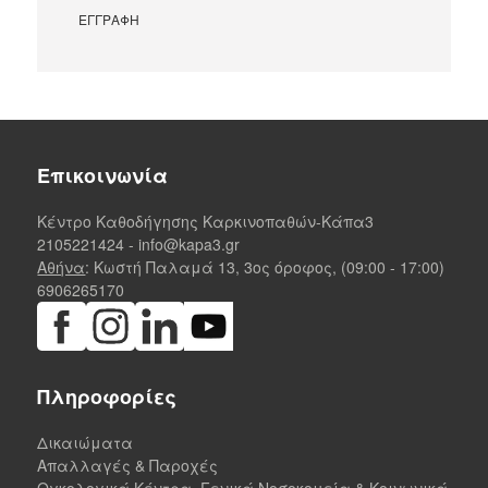
Επικοινωνία
Κέντρο Καθοδήγησης Καρκινοπαθών-Κάπα3
2105221424
-
info@kapa3.gr
Αθήνα
: Κωστή Παλαμά 13, 3ος όροφος, (09:00 - 17:00)
6906265170
Πληροφορίες
Δικαιώματα
Απαλλαγές & Παροχές
Ογκολογικά Κέντρα, Γενικά Νοσοκομεία & Κοινωνικά