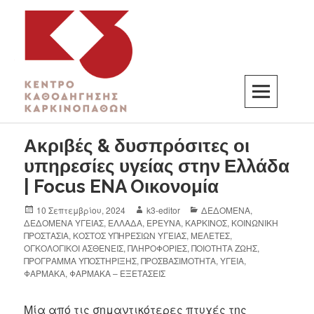
K3
ΚΕΝΤΡΟ ΚΑΘΟΔΗΓΗΣΗΣ ΚΑΡΚΙΝΟΠΑΘΩΝ
Ακριβές & δυσπρόσιτες οι
υπηρεσίες υγείας στην Ελλάδα
| Focus ENA Oικονομία
10 Σεπτεμβρίου, 2024
k3-editor
ΔΕΔΟΜΕΝΑ
,
ΔΕΔΟΜΕΝΑ ΥΓΕΙΑΣ
,
ΕΛΛΑΔΑ
,
ΕΡΕΥΝΑ
,
ΚΑΡΚΙΝΟΣ
,
ΚΟΙΝΩΝΙΚΗ
ΠΡΟΣΤΑΣΙΑ
,
ΚΟΣΤΟΣ ΥΠΗΡΕΣΙΩΝ ΥΓΕΙΑΣ
,
ΜΕΛΕΤΕΣ
,
ΟΓΚΟΛΟΓΙΚΟΙ ΑΣΘΕΝΕΙΣ
,
ΠΛΗΡΟΦΟΡΙΕΣ
,
ΠΟΙΟΤΗΤΑ ΖΩΗΣ
,
ΠΡΟΓΡΑΜΜΑ ΥΠΟΣΤΗΡΙΞΗΣ
,
ΠΡΟΣΒΑΣΙΜΟΤΗΤΑ
,
ΥΓΕΙΑ
,
ΦΑΡΜΑΚΑ
,
ΦΑΡΜΑΚΑ – ΕΞΕΤΑΣΕΙΣ
Μία από τις σημαντικότερες πτυχές της