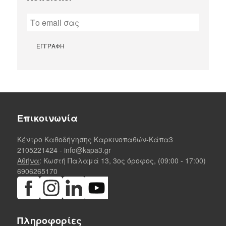
Επικοινωνία
Κέντρο Καθοδήγησης Καρκινοπαθών-Κάπα3
2105221424
-
info@kapa3.gr
Αθήνα
: Κωστή Παλαμά 13, 3ος όροφος, (09:00 - 17:00)
6906265170
Πληροφορίες