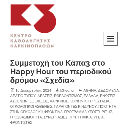
K3
ΚΕΝΤΡΟ ΚΑΘΟΔΗΓΗΣΗΣ ΚΑΡΚΙΝΟΠΑΘΩΝ
Συμμετοχή του Κάπα3 στο
Happy Hour του περιοδικού
δρόμου «Σχεδία»
10 Δεκεμβρίου, 2024
k3-editor
ΑΘΗΝΑ
,
ΔΕΔΟΜΕΝΑ
,
ΔΕΛΤΙΟ ΤΥΠΟΥ
,
ΔΡΑΣΕΙΣ
,
ΕΘΕΛΟΝΤΙΣΜΟΣ
,
ΕΛΛΑΔΑ
,
ΕΝΩΣΕΙΣ
ΑΣΘΕΝΩΝ
,
ΕΞΕΛΙΞΕΙΣ
,
ΚΑΡΚΙΝΟΣ
,
ΚΟΙΝΩΝΙΚΗ ΠΡΟΣΤΑΣΙΑ
,
ΟΓΚΟΛΟΓΙΚΟΙ ΑΣΘΕΝΕΙΣ
,
ΠΑΡΑΓΟΝΤΕΣ ΚΙΝΔΥΝΟΥ
,
ΠΟΙΟΤΗΤΑ
ΣΤΗΝ ΟΓΚΟΛΟΓΙΚΗ ΦΡΟΝΤΙΔΑ
,
ΠΡΟΓΡΑΜΜΑ ΥΠΟΣΤΗΡΙΞΗΣ
,
ΠΡΟΣΒΑΣΙΜΟΤΗΤΑ
,
ΣΥΝΕΡΓΑΣΙΕΣ
,
ΤΡΙΤΗ ΗΛΙΚΙΑ
,
ΥΓΕΙΑ
,
ΦΡΟΝΤΙΣΤΕΣ