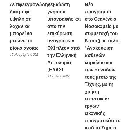
Αντιφλεγμονώδης
Bεβαίωση
Νέο
διατροφή
γνησίου
πρόγραμμα
υψηλή σε
υπογραφής και
στο Θεαγένειο
λαχανικά
από την
Νοσοκομείο με
μπορεί να
επικύρωση
συμμετοχή του
μειώνει το
αντιγράφων
Κάπα3 με τίτλο:
ρίσκο άνοιας
OXI πλέον από
“Ανακούφιση
15 Νοεμβρίου, 2021
την Ελληνική
ασθενών
Αστυνομία
καρκίνου και
(ΕΛΑΣ)
των συνοδών
9 Ιουνίου, 2022
τους μέσω της
Τέχνης, με τη
χρήση
εικαστικών
έργων
εικονικής
πραγματικότητας”
από τα Σημεία