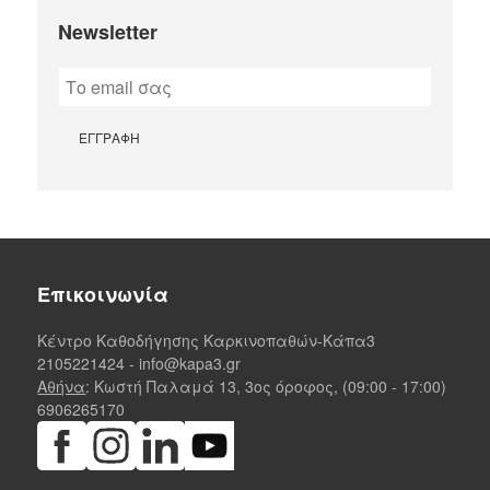
Newsletter
Επικοινωνία
Κέντρο Καθοδήγησης Καρκινοπαθών-Κάπα3
2105221424
-
info@kapa3.gr
Αθήνα
: Κωστή Παλαμά 13, 3ος όροφος, (09:00 - 17:00)
6906265170