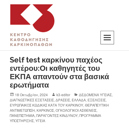
K3
ΚΕΝΤΡΟ ΚΑΘΟΔΗΓΗΣΗΣ ΚΑΡΚΙΝΟΠΑΘΩΝ
Self test καρκίνου παχέος
εντέρου:Οι καθηγητές του
ΕΚΠΑ απαντούν στα βασικά
ερωτήματα
18 Οκτωβρίου, 2024
k3-editor
ΔΕΔΟΜΕΝΑ ΥΓΕΙΑΣ
,
ΔΙΑΓΝΩΣΤΙΚΕΣ ΕΞΕΤΑΣΕΙΣ
,
ΔΡΑΣΕΙΣ
,
ΕΛΛΑΔΑ
,
ΕΞΕΛΙΞΕΙΣ
,
ΕΥΡΩΠΑΙΚΟΣ ΚΩΔΙΚΑΣ ΚΑΤΑ ΤΟΥ ΚΑΡΚΙΝΟΥ
,
ΘΕΡΑΠΕΥΤΙΚΗ
ΑΝΤΙΜΕΤΩΠΙΣΗ
,
ΚΑΡΚΙΝΟΣ
,
ΟΓΚΟΛΟΓΙΚΟΙ ΑΣΘΕΝΕΙΣ
,
ΠΑΝΕΠΙΣΤΗΜΙΑ
,
ΠΑΡΑΓΟΝΤΕΣ ΚΙΝΔΥΝΟΥ
,
ΠΡΟΓΡΑΜΜΑ
ΥΠΟΣΤΗΡΙΞΗΣ
,
ΥΓΕΙΑ