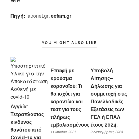
ΕΚΠΑ
Πηγή:
iatronet.gr
, eefam.gr
YOU MIGHT ALSO LIKE
Επαφή με
Υποβολή
κρούσμα
Αίτησης–
κορονοϊού: Τι
Δήλωσης για
θα ισχύει για
συμμετοχή στις
καραντίνα και
Πανελλαδικές
Αγγλία:
τεστ για τους
Εξετάσεις των
Τετραπλάσιος
πλήρως
ΓΕΛ ή ΕΠΑΛ
κίνδυνος
εμβολιασμένους
έτους 2024.
θανάτου από
11 Ιουνίου, 2021
2 Δεκεμβρίου, 2023
Covid-19 για