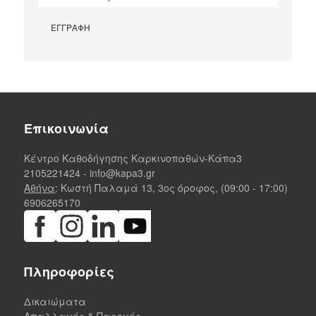
Επικοινωνία
Κέντρο Καθοδήγησης Καρκινοπαθών-Κάπα3
2105221424
-
info@kapa3.gr
Αθήνα
: Κωστή Παλαμά 13, 3ος όροφος, (09:00 - 17:00)
6906265170
Πληροφορίες
Δικαιώματα
Απαλλαγές & Παροχές