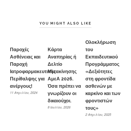
YOU MIGHT ALSO LIKE
Ολοκλήρωση
Παροχές
Κάρτα
του
Ασθένειας και
Αναπηρίας ή
Εκπαιδευτικού
Παροχή
Δελτίο
Προγράμματος
Ιατροφαρμακευτικής
Μετακίνησης
«Δεξιότητες
Περίθαλψης για
ΑμεΑ 2026.
στη φροντίδα
ανέργους!
Όσα πρέπει να
ασθενών με
11 Απριλίου, 2024
γνωρίζουν οι
καρκίνο και των
δικαιούχοι.
φροντιστών
8 Ιουλίου, 2026
τους»
2 Απριλίου, 2025