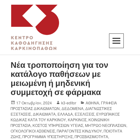
K3
ΚΕΝΤΡΟ ΚΑΘΟΔΗΓΗΣΗΣ ΚΑΡΚΙΝΟΠΑΘΩΝ
Νέα τροποποίηση για τον
κατάλογο παθήσεων με
μειωμένη ή μηδενική
συμμετοχή σε φάρμακα
17 Οκτωβρίου, 2024
k3-editor
ΑΘΗΝΑ
,
ΓΡΑΦΕΙΑ
ΠΡΟΣΤΑΣΙΑΣ ΔΙΚΑΙΩΜΑΤΩΝ
,
ΔΕΔΟΜΕΝΑ
,
ΔΙΑΓΝΩΣΤΙΚΕΣ
ΕΞΕΤΑΣΕΙΣ
,
ΔΙΚΑΙΩΜΑΤΑ
,
ΕΛΛΑΔΑ
,
ΕΞΕΛΙΞΕΙΣ
,
ΕΥΡΩΠΑΙΚΟΣ
ΚΩΔΙΚΑΣ ΚΑΤΑ ΤΟΥ ΚΑΡΚΙΝΟΥ
,
ΚΑΡΚΙΝΟΣ
,
ΚΟΙΝΩΝΙΚΗ
ΠΡΟΣΤΑΣΙΑ
,
ΚΟΣΤΟΣ ΥΠΗΡΕΣΙΩΝ ΥΓΕΙΑΣ
,
ΜΗΤΡΩΟ ΝΕΟΠΛΑΣΙΩΝ
,
ΟΓΚΟΛΟΓΙΚΟΙ ΑΣΘΕΝΕΙΣ
,
ΠΑΡΑΓΟΝΤΕΣ ΚΙΝΔΥΝΟΥ
,
ΠΟΙΟΤΗΤΑ
ΖΩΗΣ
,
ΠΡΟΓΡΑΜΜΑ ΥΠΟΣΤΗΡΙΞΗΣ
,
ΠΡΟΣΒΑΣΙΜΟΤΗΤΑ
,