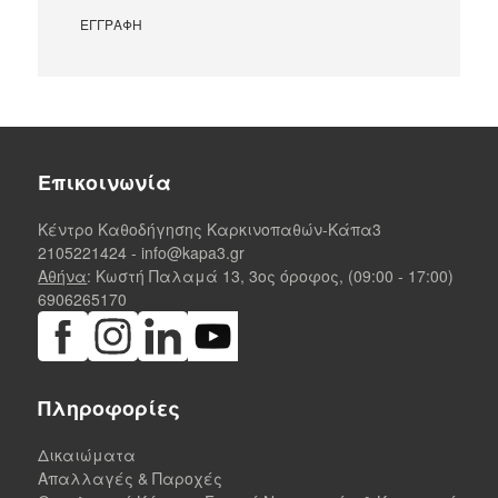
Επικοινωνία
Κέντρο Καθοδήγησης Καρκινοπαθών-Κάπα3
2105221424
-
info@kapa3.gr
Αθήνα
: Κωστή Παλαμά 13, 3ος όροφος, (09:00 - 17:00)
6906265170
Πληροφορίες
Δικαιώματα
Απαλλαγές & Παροχές