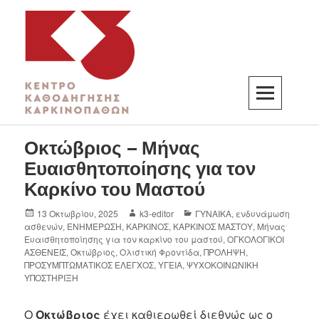
K3
ΚΕΝΤΡΟ ΚΑΘΟΔΗΓΗΣΗΣ ΚΑΡΚΙΝΟΠΑΘΩΝ
Οκτώβριος – Μήνας
Ευαισθητοποίησης για τον
Καρκίνο του Μαστού
13 Οκτωβρίου, 2025
k3-editor
ΓΥΝΑΙΚΑ
,
ενδυνάμωση
ασθενών
,
ΕΝΗΜΕΡΩΣΗ
,
ΚΑΡΚΙΝΟΣ
,
ΚΑΡΚΙΝΟΣ ΜΑΣΤΟΥ
,
Μήνας
Ευαισθητοποίησης για τον καρκίνο του μαστού
,
ΟΓΚΟΛΟΓΙΚΟΙ
ΑΣΘΕΝΕΙΣ
,
Οκτώβριος
,
Ολιστική Φροντίδα
,
ΠΡΟΛΗΨΗ
,
ΠΡΟΣΥΜΠΤΩΜΑΤΙΚΟΣ ΕΛΕΓΧΟΣ
,
ΥΓΕΙΑ
,
ΨΥΧΟΚΟΙΝΩΝΙΚΗ
ΥΠΟΣΤΗΡΙΞΗ
Ο
Οκτώβριος
έχει καθιερωθεί διεθνώς ως ο