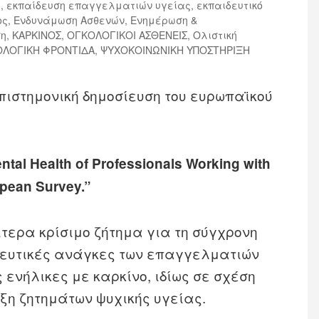
ς
,
εκπαίδευση επαγγελματιών υγείας
,
εκπαιδευτικό
ος
,
Ενδυνάμωση Ασθενών
,
Ενημέρωση &
ση
,
ΚΑΡΚΙΝΟΣ
,
ΟΓΚΟΛΟΓΙΚΟΙ ΑΣΘΕΝΕΙΣ
,
Ολιστική
ΟΛΟΓΙΚΗ ΦΡΟΝΤΙΔΑ
,
ΨΥΧΟΚΟΙΝΩΝΙΚΗ ΥΠΟΣΤΗΡΙΞΗ
πιστημονική δημοσίευση του ευρωπαϊκού
tal Health of Professionals Working with
opean Survey.”
ίτερα κρίσιμο ζήτημα για τη σύγχρονη
ιδευτικές ανάγκες των επαγγελματιών
 ενήλικες με καρκίνο, ιδίως σε σχέση
ξη ζητημάτων ψυχικής υγείας.