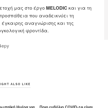
ετοχή μας στο έργο
και για τη
MELODIC
προσπάθεια που αναδεικνύει τη
ς έγκαιρης αναγνώρισης και της
ογκολογική φροντίδα.
w4epy
IGHT ALSO LIKE
υρωπαϊκή Ημέρα για
Ποιο εμβόλιο COVID-19 είναι