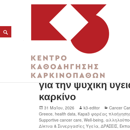
Νέα ευρωπαϊκή επι
K3
για την ψυχική υγε
ΚΕΝΤΡΟ ΚΑΘΟΔΗΓΗΣΗΣ ΚΑΡΚΙΝΟΠΑΘΩΝ
καρκίνο
31 Μαΐου, 2026
k3-editor
Cancer Ca
Greece
,
health data
,
Kapa3 φορέας πλοήγηση
Supportive cancer care
,
Well-being
,
αλληλοϋπο
Δίκτυα & Συνεργασίες Υγεία
,
ΔΡΑΣΕΙΣ
,
Εκπα