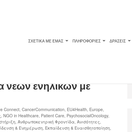
ΣΧΕΤΙΚΆ ΜΕ ΕΜΆΣ
ΠΛΗΡΟΦΟΡΙΕΣ
ΔΡΑΣΕΙΣ
στημονική δημοσίευση
ία νέων ενηλίκων με
re Connect
,
CancerCommunication
,
EU4Health
,
Europe
,
ς
,
NGO in Healthcare
,
Patient Care
,
PsychosocialOncology
,
στήριξη
,
Ανθρωποκεντρική Φροντίδα
,
Ανισότητες
,
ίδευση & Ενημέρωση
,
Εκπαίδευση & Ευαισθητοποίηση
,