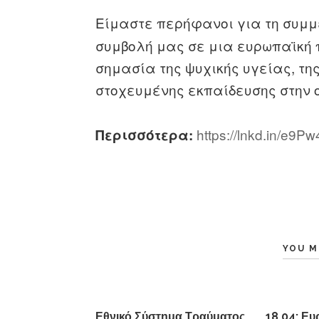
Είμαστε περήφανοι για τη συμμ
συμβολή μας σε μια ευρωπαϊκή 
σημασία της ψυχικής υγείας, τη
στοχευμένης εκπαίδευσης στην 
https://lnkd.in/e9P
Περισσότερα:
YOU M
Εθνικό Σύστημα Τραύματος
18.04: Ε