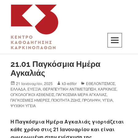
K3
ΚΕΝΤΡΟ ΚΑΘΟΔΗΓΗΣΗΣ ΚΑΡΚΙΝΟΠΑΘΩΝ
21.01 Παγκόσμια Ημέρα
Αγκαλιάς
21 Ιανουαρίου, 2025
k3-editor
ΕΘΕΛΟΝΤΙΣΜΟΣ
,
ΕΛΛΑΔΑ
,
ΕΥΕΞΙΑ
,
ΘΕΡΑΠΕΥΤΙΚΗ ΑΝΤΙΜΕΤΩΠΙΣΗ
,
ΚΑΡΚΙΝΟΣ
,
ΟΓΚΟΛΟΓΙΚΟΙ ΑΣΘΕΝΕΙΣ
,
ΠΑΓΚΟΣΜΙΑ ΜΕΡΑ ΑΓΚΑΛΙΑΣ
,
ΠΑΓΚΟΣΜΙΕΣ ΗΜΕΡΕΣ
,
ΠΟΙΟΤΗΤΑ ΖΩΗΣ
,
ΠΡΟΛΗΨΗ
,
ΥΓΕΙΑ
,
ΨΥΧΙΚΗ ΥΓΕΙΑ
Η Παγκόσμια Ημέρα Αγκαλιάς γιορτάζεται
κάθε χρόνο στις 21 Ιανουαρίου και είναι
αφιερωμένη στην ενίσχυση της