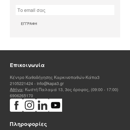
Επικοινωνία
Κέντρο Καθοδήγησης Καρκινοπαθών-Κάπα3
2105221424
-
info@kapa3.gr
Αθήνα
: Κωστή Παλαμά 13, 3ος όροφος, (09:00 - 17:00)
6906265170
Πληροφορίες