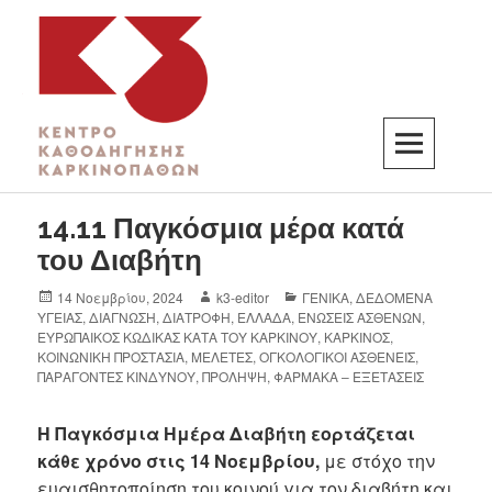
K3
ΚΕΝΤΡΟ ΚΑΘΟΔΗΓΗΣΗΣ ΚΑΡΚΙΝΟΠΑΘΩΝ
14.11 Παγκόσμια μέρα κατά
του Διαβήτη
14 Νοεμβρίου, 2024
k3-editor
ΓΕΝΙΚΑ
,
ΔΕΔΟΜΕΝΑ
ΥΓΕΙΑΣ
,
ΔΙΑΓΝΩΣΗ
,
ΔΙΑΤΡΟΦΗ
,
ΕΛΛΑΔΑ
,
ΕΝΩΣΕΙΣ ΑΣΘΕΝΩΝ
,
ΕΥΡΩΠΑΙΚΟΣ ΚΩΔΙΚΑΣ ΚΑΤΑ ΤΟΥ ΚΑΡΚΙΝΟΥ
,
ΚΑΡΚΙΝΟΣ
,
ΚΟΙΝΩΝΙΚΗ ΠΡΟΣΤΑΣΙΑ
,
ΜΕΛΕΤΕΣ
,
ΟΓΚΟΛΟΓΙΚΟΙ ΑΣΘΕΝΕΙΣ
,
ΠΑΡΑΓΟΝΤΕΣ ΚΙΝΔΥΝΟΥ
,
ΠΡΟΛΗΨΗ
,
ΦΑΡΜΑΚΑ – ΕΞΕΤΑΣΕΙΣ
Η Παγκόσμια Ημέρα Διαβήτη εορτάζεται
κάθε χρόνο στις 14 Νοεμβρίου,
με στόχο την
ευαισθητοποίηση του κοινού για τον διαβήτη και