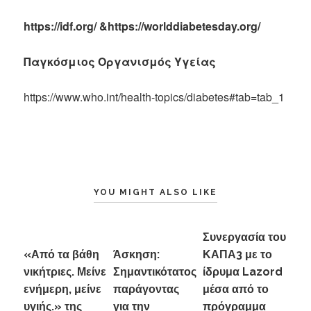
https://idf.org/
&https://worlddiabetesday.org/
Παγκόσμιος Οργανισμός Υγείας
https://www.who.int/health-topics/diabetes#tab=tab_1
YOU MIGHT ALSO LIKE
Συνεργασία του
«Από τα βάθη
Άσκηση:
ΚΑΠΑ3 με το
νικήτριες. Μείνε
Σημαντικότατος
ίδρυμα Lazord
ενήμερη, μείνε
παράγοντας
μέσα από το
υγιής.» της
για την
πρόγραμμα