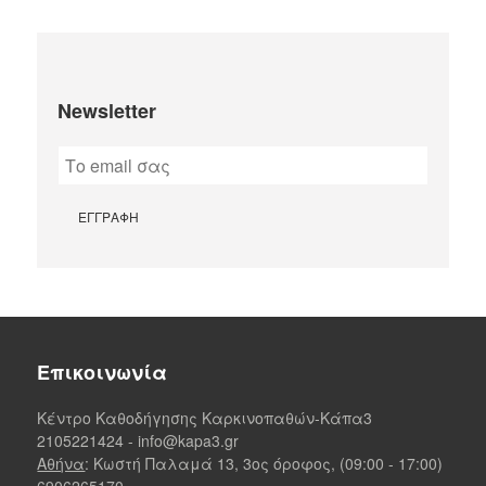
Newsletter
Επικοινωνία
Κέντρο Καθοδήγησης Καρκινοπαθών-Κάπα3
2105221424
-
info@kapa3.gr
Αθήνα
: Κωστή Παλαμά 13, 3ος όροφος, (09:00 - 17:00)
6906265170