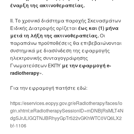
έναρξη της ακτινοθεραπείας.
II. Το χρονικό διάστημα παροχής Σκευασμάτων
Ειδικής Διατροφής ορίζεται
έως και (1) μήνα
μετά τη λήξη της ακτινοθεραπείας.
Οι
παραπάνω προϋποθέσεις θα επιβεβαιώνονται
συστημικά με διασύνδεση της εφαρμογής
ηλεκτρονικής συνταγογράφησης
Γνωματεύσεων ΕΚΠΥ
με την εφαρμογή e-
radiotherapy
».
Για την εφραμογή πατήστε εδώ:
https://eservices.eopyy.gov.gr/eRadiotherapy/faces/lo
gin.xhtml;eRadiotherapySessionID=mDNBjRsMLT4N
dgSJrJLlGQTNJBRhyyGpTr522vGKhWTC0VQ6LX2
b!-1106