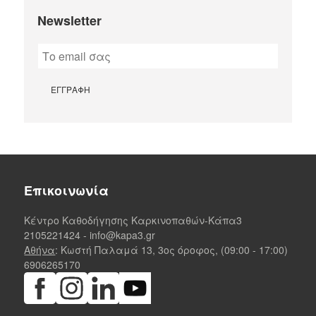
Newsletter
Επικοινωνία
Κέντρο Καθοδήγησης Καρκινοπαθών-Κάπα3
2105221424
-
info@kapa3.gr
Αθήνα
: Κωστή Παλαμά 13, 3ος όροφος, (09:00 - 17:00)
6906265170