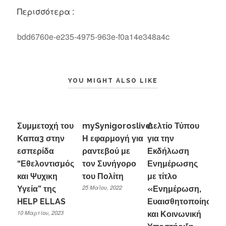
Περισσότερα :
bdd6760e-e235-4975-963e-f0a14e348a4c
YOU MIGHT ALSO LIKE
Συμμετοχή του
mySynigoroslive:
Δελτίο Τύπου
Καπα3 στην
Η εφαρμογή για
για την
εσπερίδα
ραντεβού με
Εκδήλωση
“Εθελοντισμός
τον Συνήγορο
Ενημέρωσης
και Ψυχικη
του Πολίτη
με τίτλο
25 Μαΐου, 2022
Υγεία” της
«Ενημέρωση,
HELP ELLAS
Ευαισθητοποίηση
10 Μαρτίου, 2023
και Κοινωνική