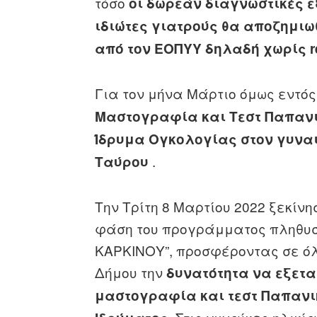
τόσο
οι δωρεάν διαγνωστικές εξ
ιδιώτες γιατρούς θα αποζημιω
από τον ΕΟΠΥΥ δηλαδή χωρίς re
Για τον μήνα Μάρτιο όμως εντός
Μαστογραφία και Τεστ Παπανι
Ίδρυμα Ογκολογίας
στον γυνα
.
Ταύρου
Την Τρίτη 8 Μαρτίου 2022 ξεκίν
φάση του προγράμματος πληθυσ
ΚΑΡΚΙΝΟΥ”, προσφέροντας σε όλε
Δήμου την
δυνατότητα να εξετ
μαστογραφία και τεστ Παπανι