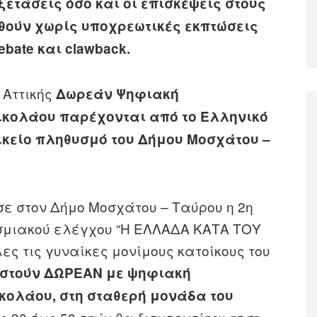
ετάσεις όσο και οι επισκέψεις στους
θούν χωρίς υποχρεωτικές εκπτώσεις
bate και clawback.
 Αττικής
Δωρεάν Ψηφιακή
κολάου παρέχονται από το Ελληνικό
ικείο πληθυσμό
του Δήμου Μοσχάτου –
ησε στον Δήμο Μοσχάτου – Ταύρου η 2η
μιακού ελέγχου “Η ΕΛΛΑΔΑ ΚΑΤΑ ΤΟΥ
ς τις γυναίκες μονίμους κατοίκους του
αστούν ΔΩΡΕΑΝ με ψηφιακή
κολάου, στη σταθερή μονάδα του