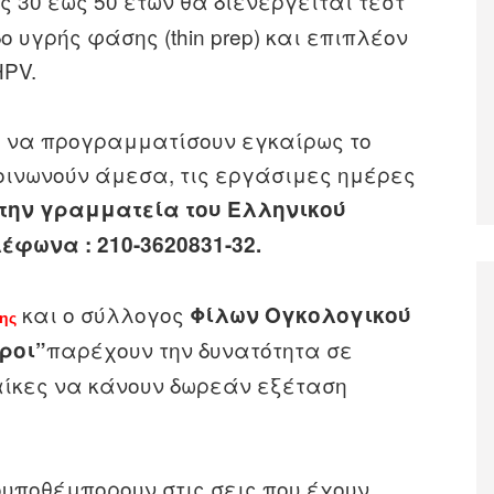
ς 30 έως 50 ετών θα διενεργείται τεστ
 υγρής φάσης (thin prep) και επιπλέον
HPV.
ς να προγραμματίσουν εγκαίρως το
κοινωνούν άμεσα, τις εργάσιμες ημέρες
ε την γραμματεία του Ελληνικού
φωνα : 210-3620831-32.
και ο σύλλογος
Φίλων Ογκολογικού
ης
παρέχουν την δυνατότητα σε
ροι”
ίκες να κάνουν δωρεάν εξέταση
ουποθέμπορουν στις σεις που έχουν