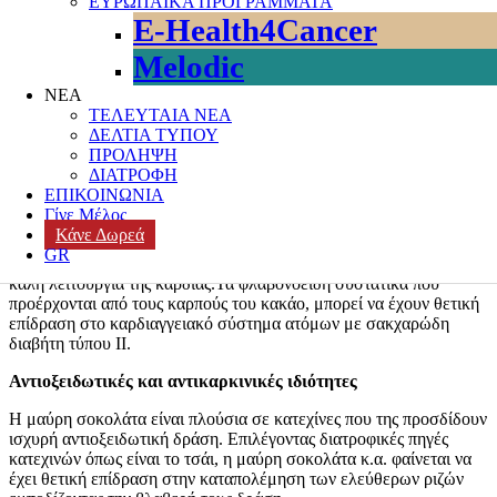
ΕΥΡΩΠΑΪΚΑ ΠΡΟΓΡΑΜΜΑΤΑ
E-Health4Cancer
Μια γλυκιά απόλαυση που σε βοηθάει να χάσεις βάρος
Melodic
Ένα κομμάτι μαύρης σοκολάτας με μεγάλη περιεκτικότητα σε
κακάο, δημιουργεί αίσθημα πληρότητας στον οργανισμό όταν έχεις
ΝΕΑ
έντονη επιθυμία για γλυκό, χωρίς να χρειάζεται να καταναλώσεις
ΤΕΛΕΥΤΑΙΑ ΝΕΑ
μεγάλη ποσότητα. Εκτός αυτού, ενεργά συστατικά της μαύρης
ΔΕΛΤΙΑ ΤΥΠΟΥ
σοκολάτας (αλκαλοειδή, βιογενείς αμίνες και κανναβοειδή λιπαρά
ΠΡΟΛΗΨΗ
οξέα) στέλνουν μηνύματα ευφορίας στον εγκέφαλο. Αυτό έχει σαν
ΔΙΑΤΡΟΦΗ
συνέπεια την βελτίωση της διάθεσης.
ΕΠΙΚΟΙΝΩΝΙΑ
Γίνε Μέλος
Βελτιώνει την καρδιαγγειακή λειτουργία
Κάνε Δωρεά
GR
Η καλή λειτουργία των αιμοφόρων αγγείων συνεπάγεται και με την
καλή λειτουργία της καρδιάς.Τα φλαβονοειδή συστατικά που
προέρχονται από τους καρπούς του κακάο, μπορεί να έχουν θετική
επίδραση στο καρδιαγγειακό σύστημα ατόμων με σακχαρώδη
διαβήτη τύπου ΙΙ.
Αντιοξειδωτικές και αντικαρκινικές ιδιότητες
Η μαύρη σοκολάτα είναι πλούσια σε κατεχίνες που της προσδίδουν
ισχυρή αντιοξειδωτική δράση. Επιλέγοντας διατροφικές πηγές
κατεχινών όπως είναι το τσάι, η μαύρη σοκολάτα κ.α. φαίνεται να
έχει θετική επίδραση στην καταπολέμηση των ελεύθερων ριζών