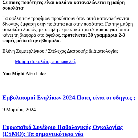
Σε ποιες ποσότητες είναι καλό να καταναλώνεται η μαύρη
σοκολάτα;
Τα οφέλη των τροφίμων προκύπτουν όταν αυτά καταναλώνονται
δίνοντας έμφαση στην ποιότητα και στην ποσότητα. Για την μαύρη
σοκολάτα λοιπόν, με υψηλή περιεκτικότητα σε κακάο γιατί αυτό
κάνει τη διαφορά στο όφελος,
προτείνεται 30 γραμμάρια 2-3
φορές μέσα στην εβδομάδα.
Ελένη Ζεμπερλίγκου / Στέλεχος Διατροφής & Διαιτολογίας
Μαύρη σοκολάτα, που ωφελεί;
You Might Also Like
Εμβολιασμοί Ενηλίκων 2024.Ποιες είναι οι οδηγίες ;
9 Μαρτίου, 2024
Ευρωπαϊκό Συνέδριο Παθολογικής Ογκολογίας
(ESMO): Τα σημαντικότερα νέα