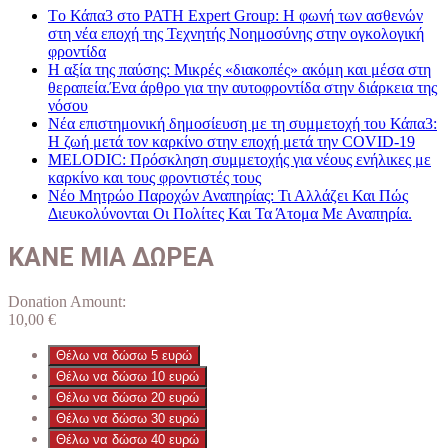
Tο Κάπα3 στο PATH Expert Group: Η φωνή των ασθενών
στη νέα εποχή της Τεχνητής Νοημοσύνης στην ογκολογική
φροντίδα
Η αξία της παύσης: Μικρές «διακοπές» ακόμη και μέσα στη
θεραπεία.Ένα άρθρο για την αυτοφροντίδα στην διάρκεια της
νόσου
Νέα επιστημονική δημοσίευση με τη συμμετοχή του Κάπα3:
Η ζωή μετά τον καρκίνο στην εποχή μετά την COVID-19
MELODIC: Πρόσκληση συμμετοχής για νέους ενήλικες με
καρκίνο και τους φροντιστές τους
Νέο Μητρώο Παροχών Αναπηρίας: Τι Αλλάζει Και Πώς
Διευκολύνονται Οι Πολίτες Και Τα Άτομα Με Αναπηρία.
ΚΑΝΕ ΜΙΑ ΔΩΡΕΑ
Donation Amount:
10,00
€
Θέλω να δώσω 5 ευρώ
Θέλω να δώσω 10 ευρώ
Θέλω να δώσω 20 ευρώ
Θέλω να δώσω 30 ευρώ
Θέλω να δώσω 40 ευρώ