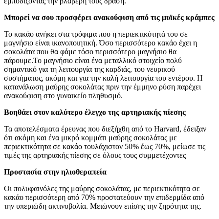
εμποδίζοντας την βλαβερή τους δράση.
Μπορεί να σου προσφέρει ανακούφιση από τις μυϊκές κράμπες
Το κακάο ανήκει στα τρόφιμα που η περιεκτικότητά του σε
μαγνήσιο είναι ικανοποιητική. Όσο περισσότερο κακάο έχει η
σοκολάτα που θα φάμε τόσο περισσότερο μαγνήσιο θα
πάρουμε.Το μαγνήσιο είναι ένα μεταλλικό στοιχείο πολύ
σημαντικό για τη λειτουργία της καρδιάς, του νευρικού
συστήματος, ακόμη και για την καλή λειτουργία του εντέρου. Η
κατανάλωση μαύρης σοκολάτας πριν την έμμηνο ρύση παρέχει
ανακούφιση στο γυναικείο πληθυσμό.
Βοηθάει στον καλύτερο έλεγχο της αρτηριακής πίεσης
Τα αποτελέσματα έρευνας που διεξήχθη από το Harvard, έδειξαν
ότι ακόμη και ένα μικρό κομμάτι μαύρης σοκολάτας με
περιεκτικότητα σε κακάο τουλάχιστον 50% έως 70%, μείωσε τις
τιμές της αρτηριακής πίεσης σε όλους τους συμμετέχοντες
Προστασία στην ηλιοθεραπεία
Οι πολυφαινόλες της μαύρης σοκολάτας, με περιεκτικότητα σε
κακάο περισσότερη από 70% προστατεύουν την επιδερμίδα από
την υπεριώδη ακτινοβολία. Μειώνουν επίσης την ξηρότητα της.