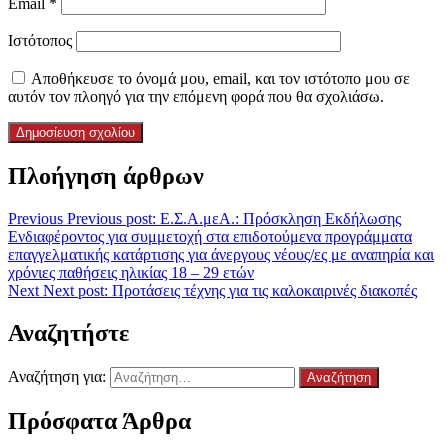
Email
*
Ιστότοπος
Αποθήκευσε το όνομά μου, email, και τον ιστότοπο μου σε
αυτόν τον πλοηγό για την επόμενη φορά που θα σχολιάσω.
Πλοήγηση άρθρων
Previous
Previous post:
Ε.Σ.Α.μεΑ.: Πρόσκληση Εκδήλωσης
Ενδιαφέροντος για συμμετοχή στα επιδοτούμενα προγράμματα
επαγγελματικής κατάρτισης για άνεργους νέους/ες με αναπηρία και
χρόνιες παθήσεις ηλικίας 18 – 29 ετών
Next
Next post:
Προτάσεις τέχνης για τις καλοκαιρινές διακοπές
Αναζητήστε
Αναζήτηση για:
Πρόσφατα Άρθρα