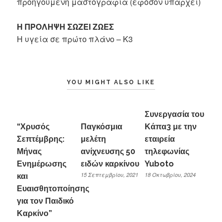
προηγούμενη μαστογραφία (εφόσον υπάρχει)
Η ΠΡΟΛΗΨΗ ΣΩΖΕΙ ΖΩΕΣ
Η υγεία σε πρώτο πλάνο – Κ3
YOU MIGHT ALSO LIKE
Συνεργασία του
“Χρυσός
Παγκόσμια
Κάπα3 με την
Σεπτέμβρης:
μελέτη
εταιρεία
Μήνας
ανίχνευσης 50
τηλεφωνίας
Ενημέρωσης
ειδών καρκίνου
Yuboto
15 Σεπτεμβρίου, 2021
18 Οκτωβρίου, 2024
και
Ευαισθητοποίησης
για τον Παιδικό
Καρκίνο”