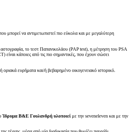
που μπορεί να αντιμετωπιστεί πιο εύκολα και με μεγαλύτερη
αστογραφία, το τεστ Παπανικολάου (PAP test), η μέτρηση του PSA
 είναι κάποιες από τις πιο σημαντικές, που έχουν σώσει
 οριακά ευρήματα και/ή βεβαρημένο οικογενειακό ιστορικό.
το
Ίδρυμα Β&Ε Γουλανδρή υλοποιεί
με την seveneleven και με την
ς τέχνης, μέσα από μία διαδικασία που θυμίζει παιχνίδι.