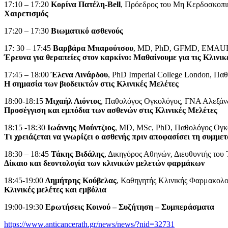
17:10 – 17:20
Κορίνα Πατέλη-Bell
, Πρόεδρος του Μη Κερδοσκοπικ
Χαιρετισμός
17:20 – 17:30
Βιωματικό ασθενούς
17: 30 – 17:45
Βαρβάρα Μπαρούτσου
, MD, PhD, GFMD, EMAUD,
Έρευνα για θεραπείες στον καρκίνο: Μαθαίνουμε για τις Κλινικ
17:45 – 18:00
Έλενα Λινάρδου
, PhD Imperial College London, Πα
Η σημασία των βιοδεικτών στις Κλινικές Μελέτες
18:00-18:15
Μιχαήλ Λιόντος
, Παθολόγος Ογκολόγος, ΓΝΑ Αλεξάν
Προσέγγιση και εμπόδια των ασθενών στις Κλινικές Μελέτες
18:15 -18:30
Ιωάννης Μούντζιος
, MD, MSc, PhD, Παθολόγος Ογκο
Τι χρειάζεται να γνωρίζει ο ασθενής πριν αποφασίσει τη συμμε
18:30 – 18:45
Τάκης Βιδάλης
, Δικηγόρος Αθηνών, Διευθυντής του 
Δίκαιο και δεοντολογία των κλινικών μελετών φαρμάκων
18:45-19:00
Δημήτρης Κούβελας
, Καθηγητής Κλινικής Φαρμακολο
Κλινικές μελέτες και εμβόλια
19:00-19:30
Ερωτήσεις Κοινού – Συζήτηση – Συμπεράσματα
https://www.anticancerath.gr/news/news/?nid=32731