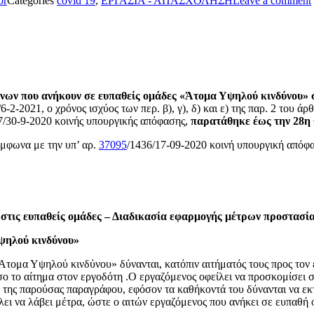
or
Categories
covid 19
,
ΕΡΓΑΣΙΑ - ΑΠΑΣΧΟΛΗΣΗ
Leave a comment
νων που ανήκουν σε ευπαθείς ομάδες «Άτομα Υψηλού κινδύνου» σε
-2021, ο χρόνος ισχύος των περ. β), γ), δ) και ε) της παρ. 2 του ά
37/30-9-2020 κοινής υπουργικής απόφασης,
παρατάθηκε έως την 28η
ύμφωνα με την υπ’ αρ.
37095
/1436/17-09-2020 κοινή υπουργική απόφασ
 στις ευπαθείς ομάδες – Διαδικασία εφαρμογής μέτρων προστασί
ψηλού κινδύνου»
Άτομα Υψηλού κινδύνου» δύνανται, κατόπιν αιτήματός τους προς τον 
ο αίτημα στον εργοδότη .Ο εργαζόμενος οφείλει να προσκομίσει στο
. 1 της παρούσας παραγράφου, εφόσον τα καθήκοντά του δύνανται να ε
λει να λάβει μέτρα, ώστε ο αιτών εργαζόμενος που ανήκει σε ευπαθή 