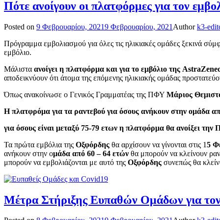
Πότε ανοίγουν οι πλατφόρμες για τον εμβο
Posted on
9 Φεβρουαρίου, 2021
9 Φεβρουαρίου, 2021
Author
k3-edit
Πρόγραμμα εμβολιασμού για όλες τις ηλικιακές ομάδες ξεκινά σύμ
εμβόλιο.
Μάλιστα
ανοίγει η πλατφόρμα και για το εμβόλιο της AstraZen
αποδεικνύουν ότι άτομα της επόμενης ηλικιακής ομάδας προστατεύο
Όπως ανακοίνωσε ο Γενικός Γραμματέας της ΠΦΥ
Μάριος Θεμιστ
Η πλατφρόμα για τα ραντεβού για όσους ανήκουν στην ομάδα από 
για όσους είναι μεταξύ 75-79 ετων η πλατφόρμα θα ανοίξει τη
Τα πρώτα εμβόλια της
Οξφόρδης
θα αρχίσουν να γίνονται στις 1
5 Φ
ανήκουν στην ο
μάδα από 60 – 64 ετών
θα μπορούν να κλείνουν ραν
μπορούν να εμβολιάζονται με αυτό της
Οξφόρδης
συνεπώς θα κλείν
Μέτρα Στήριξης Ευπαθών Ομάδων για τον