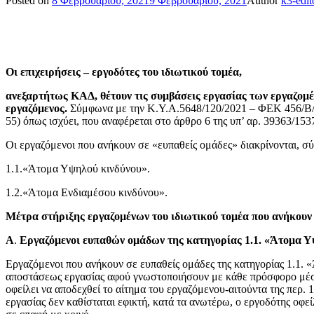
Posted on
8 Φεβρουαρίου, 2021
9 Φεβρουαρίου, 2021
Author
k3-edit
Οι επιχει
ρήσεις – εργοδότες του ιδιωτικού τομέα,
ανεξαρτήτως ΚΑΔ, θέτουν τις συμβάσεις εργασίας των εργαζομέ
εργαζόμενος.
Σύμφωνα με την Κ.Υ.Α.5648/120/2021 – ΦΕΚ 456/Β/6-2
55) όπως ισχύει, που αναφέρεται στο άρθρο 6 της υπ’ αρ. 39363/15
Οι εργαζόμενοι που ανήκουν σε «ευπαθείς ομάδες» διακρίνονται, σ
1.1.«Άτομα Υψηλού κινδύνου».
1.2.«Άτομα Ενδιαμέσου κινδύνου».
Μέτρα στήριξης εργαζομένων του ιδιωτικού τομέα που ανήκουν
Α
.
Εργαζόμενοι ευπαθών ομάδων της κατηγορίας 1.1. «Άτομα Υ
Εργαζόμενοι που ανήκουν σε ευπαθείς ομάδες της κατηγορίας 1.1. «
αποστάσεως εργασίας αφού γνωστοποιήσουν με κάθε πρόσφορο μέσο τ
οφείλει να αποδεχθεί το αίτημα του εργαζόμενου-αιτούντα της περ
εργασίας δεν καθίσταται εφικτή, κατά τα ανωτέρω, ο εργοδότης οφεί