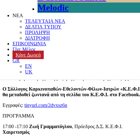
ΚΛΙΝΙΚΕΣ ΜΕΛΕΤΕΣ από το Σύλλογο
Melodic
ΝΕΑ
Posted on
10 Φεβρουαρίου, 2021
Author
k3-editor
Categories
ΠΛΗΡ
ΤΕΛΕΥΤΑΙΑ ΝΕΑ
ΔΕΛΤΙΑ ΤΥΠΟΥ
Ο χρόνος που απαιτείται για να φτάσει ένα φάρμακο από το εργα
ΠΡΟΛΗΨΗ
γύρω στο 7% όταν 1 στις 9 προσπάθειες καταφέρνει να εγκριθεί
ΔΙΑΤΡΟΦΗ
ΕΠΙΚΟΙΝΩΝΙΑ
Η κλινική μελέτη
αποτελεί το μοναδικό εγκεριμένο τρόπο δημιου
Γίνε Μέλος
Κάνε Δωρεά
Ως Κλινική Μελέτη νοείται κάθε διερεύνηση με σκοπό
GR
EN
Τον προσδιορισμό των κλινικών και φαρμακολογικών δράσε
UK
Την καταγραφή των παρενεργειών
Την μελέτη της απορρόφησης και βιοκατανομής του φαρμάκου 
Ο Σύλλογος Καρκινοπαθών-Εθελοντών-Φίλων-Ιατρών «Κ.Ε.Φ.Ι.»
θα μεταδοθεί ζωντανά από τη σελίδα του Κ.Ε.Φ.Ι. στο Facebook
Εγγραφές:
tinyurl.com/2dvxsz6n
ΠΡΟΓΡΑΜΜΑ
17:00 -17:10
Ζωή Γραμματόγλου
, Πρόεδρος Δ.Σ. Κ.Ε.Φ.Ι.
Χαιρετισμός