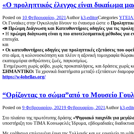
«Ο προληπτικός έλεγχος είναι δικαίωμα μα
Posted on
10 Φεβρουαρίου, 2021
Author
k3-editor
Categories
ΥΓΕΙΑ
Οι Γυναίκες στην Ογκολογία δίνουν το έναυσμα ώστε ο
Προληπτικ
📣 Πρώιμη Διάγνωση και Κατευθυντήριες οδηγίες για τις προληπ
▪ Η
πρώιμη διάγνωση είναι η πιο αποτελεσματική μέθοδος για ε
επιτυχία.
και
▪
Οι κατευθυντήριες οδηγίες για προληπτικές εξετάσεις που οφεί
στο αίμα, η κολονοσκόπηση και πλέον η αξονική τομογραφία θώρακα
εκατομμύρια ανθρώπινες ζωές, παγκοσμίως.
Ενημέρωση χωρίς φόβο, χωρίς προκαταλήψεις, και δράσεις χωρίς κα
ΣΗΜΑΝΤΙΚΟ:
Τα χρονικά διαστήματα μεταξύ εξετάσεων διαμορφώ
https://w4ohellas.org/
“Ορίζοντας το σώμα”από το Μουσείο Γουλ
Posted on
9 Φεβρουαρίου, 2021
9 Φεβρουαρίου, 2021
Author
k3-edit
Στο πλαίσιο της πρωτότυπης δράσης
«Ψηφιακό παιχνίδι για μεγάλ
υποστήριξη του ΤΙΜΑ Κοινωφελές Ίδρυμα, εβδομαδιαίες διαδικτυα
Με ερέθισμα επιλεγμένα έργα της Συλλογής και με εργαλείο τη μέθο