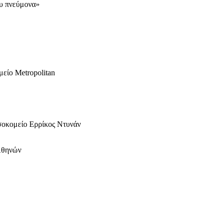
ου πνεύμονα»
είο Metropolitan
σοκομείο Ερρίκος Ντυνάν
 Αθηνών