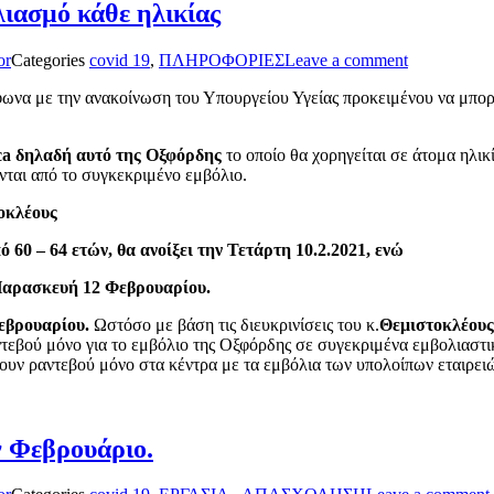
λιασμό κάθε ηλικίας
or
Categories
covid 19
,
ΠΛΗΡΟΦΟΡΙΕΣ
Leave a comment
φωνα με την ανακοίνωση του Υπουργείου Υγείας προκειμένου να μπορ
eca δηλαδή αυτό της Οξφόρδης
το οποίο θα χορηγείται σε άτομα ηλικί
νται από το συγκεκριμένο εμβόλιο.
οκλέους
60 – 64 ετών, θα ανοίξει την Τετάρτη 10.2.2021, ενώ
ν Παρασκευή 12 Φεβρουαρίου.
εβρουαρίου.
Ωστόσο με βάση τις διευκρινίσεις του κ.
Θεμιστοκλέους
τεβού μόνο για το εμβόλιο της Οξφόρδης σε συγεκριμένα εμβολιαστικ
ουν ραντεβού μόνο στα κέντρα με τα εμβόλια των υπολοίπων εταιρει
 Φεβρουάριο.