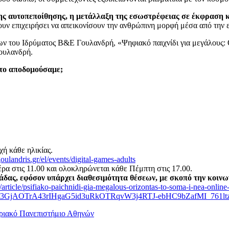
 της αυτοπεποίθησης, η μετάλλαξη της εσωστρέφειας σε έκφραση
έχουν επιχειρήσει να απεικονίσουν την ανθρώπινη μορφή μέσα από την 
ν του Ιδρύματος Β&Ε Γουλανδρή, «Ψηφιακό παιχνίδι για μεγάλους: 
ουλανδρή.
το αποδομούσαμε;
ή κάθε ηλικίας.
oulandris.gr/el/events/digital-games-adults
ανοίγει κάθε Δευτέρα στις 11.00 και ολοκληρώνε
άδας, εφόσον υπάρχει διαθεσιμότητα θέσεων, με σκοπό την κοιν
/article/psifiako-paichnidi-gia-megalous-orizontas-to-soma-i-nea-onlin
0x3GjAOTrA43rIHgaG5id3uRkOTRqvW3j4RTJ-ebHC9bZafMI_761lt