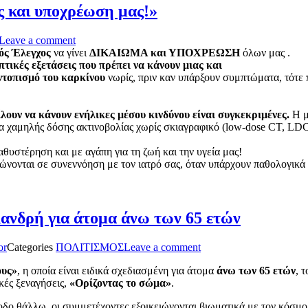
ς και υποχρέωση μας!»
Leave a comment
ός Έλεγχος
να γίνει
ΔΙΚΑΙΩΜΑ και ΥΠΟΧΡΕΩΣΗ
όλων μας .
τικές εξετάσεις που πρέπει να κάνουν μιας και
ντοπισμό του καρκίνου
νωρίς, πριν καν υπάρξουν συμπτώματα, τότε 
λουν να κάνουν ενήλικες μέσου κινδύνου είναι συγκεκριμένες.
Η μ
 χαμηλής δόσης ακτινοβολίας χωρίς σκιαγραφικό (low-dose CT, LDCT)
θυστέρηση και με αγάπη για τη ζωή και την υγεία μας!
νονται σε συνεννόηση με τον ιατρό σας, όταν υπάρχουν παθολογικά ή
ανδρή για άτομα άνω των 65 ετών
or
Categories
ΠΟΛΙΤΙΣΜΟΣ
Leave a comment
ους»
, η οποία είναι ειδικά σχεδιασμένη για άτομα
άνω των 65 ετών
, 
κές ξεναγήσεις,
«Ορίζοντας το σώμα»
.
δο θάλλω, oι συμμετέχοντες εξοικειώνονται βιωματικά με τον κόσμο τη