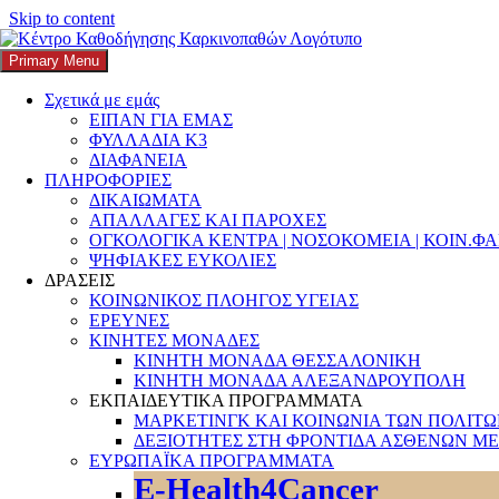
Skip to content
Primary Menu
K3
ΚΕΝΤΡΟ ΚΑΘΟΔΗΓΗΣΗΣ ΚΑΡΚΙΝΟΠΑΘΩΝ
Σχετικά με εμάς
ΕΙΠΑΝ ΓΙΑ ΕΜΑΣ
Search
ΦΥΛΛΑΔΙΑ Κ3
ΔΙΑΦΑΝΕΙΑ
ΠΛΗΡΟΦΟΡΙΕΣ
ΔΙΚΑΙΩΜΑΤΑ
ΑΠΑΛΛΑΓΕΣ ΚΑΙ ΠΑΡΟΧΕΣ
ΟΓΚΟΛΟΓΙΚΑ ΚΕΝΤΡΑ | ΝΟΣΟΚΟΜΕΙΑ | ΚΟΙΝ.Φ
Αναζήτηση για:
ΨΗΦΙΑΚΕΣ ΕΥΚΟΛΙΕΣ
ΔΡΑΣΕΙΣ
ΚΟΙΝΩΝΙΚΟΣ ΠΛΟΗΓΟΣ ΥΓΕΙΑΣ
ΕΡΕΥΝΕΣ
ΚΙΝΗΤΕΣ ΜΟΝΑΔΕΣ
ΚΙΝΗΤΗ ΜΟΝΑΔΑ ΘΕΣΣΑΛΟΝΙΚΗ
ΚΙΝΗΤΗ ΜΟΝΑΔΑ ΑΛΕΞΑΝΔΡΟΥΠΟΛΗ
ΕΚΠΑΙΔΕΥΤΙΚΑ ΠΡΟΓΡΑΜΜΑΤΑ
ΜΑΡΚΕΤΙΝΓΚ ΚΑΙ ΚΟΙΝΩΝΙΑ ΤΩΝ ΠΟΛΙΤ
ΔΕΞΙΟΤΗΤΕΣ ΣΤΗ ΦΡΟΝΤΙΔΑ ΑΣΘΕΝΩΝ ΜΕ
Συντάκτης:
k3-editor
ΕΥΡΩΠΑΪΚΑ ΠΡΟΓΡΑΜΜΑΤΑ
E-Health4Cancer