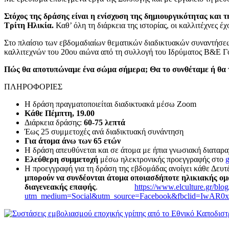
Στόχος της δράσης είναι η ενίσχυση της δημιουργικότητας και
Τρίτη Ηλικία.
Καθ’ όλη τη διάρκεια της ιστορίας, οι καλλιτέχνες 
Στο πλαίσιο των εβδομαδιαίων θεματικών διαδικτυακών συναντήσεω
καλλιτεχνών του 20ου αιώνα από τη συλλογή του Ιδρύματος Β&Ε Γ
Πώς θα αποτυπώναμε ένα σώμα σήμερα; Θα το συνθέταμε ή θα 
ΠΛΗΡΟΦΟΡΙΕΣ
Η δράση πραγματοποιείται διαδικτυακά μέσω Zoom
Κάθε Πέμπτη, 19.00
Διάρκεια δράσης:
60-75 λεπτά
Έως 25 συμμετοχές ανά διαδικτυακή συνάντηση
Για άτομα άνω των 65 ετών
Η δράση απευθύνεται και σε άτομα με ήπια γνωσιακή διαταραχ
Ελεύθερη συμμετοχή
μέσω ηλεκτρονικής προεγγραφής στο
g
Η προεγγραφή για τη δράση της εβδομάδας 
μπορούν να συνδέονται άτομα οποιασδήποτε ηλικιακής ομ
διαγενεακής επαφής
.
https://www.elculture.gr/blog
utm_medium=Social&utm_source=Facebook&fbclid=IwAR