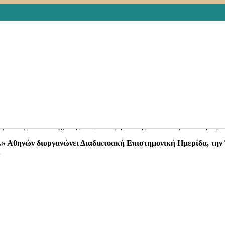
 ΚΕΦΙ ΑΘΗΝΩΝ
ΟΦΟΡΙΕΣ
Leave a comment
στήριο στους ασθενείς είναι 10-15 έτη. Το ποσοστό επιτυχίας ανά
 από τους αρμόδιους φορείς
.
ργίας και ανάπτυξης νέων φαρμάκων μέσω των κλινικών μελετών .
ων του δοκιμάζομενου φαρμάκου
με στόχο τον έλεγχο της ασφάλειας ή και της αποτελεσματικότητας τ
 Αθηνών διοργανώνει Διαδικτυακή Επιστημονική Ημερίδα, την 
.