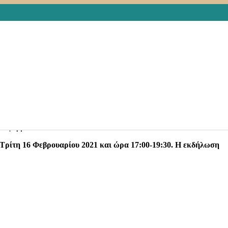
 θεραπευτική περιοχή υπολογίζεται στην Ογκολογία να είναι
ου φαρμάκου .
Τρίτη 16 Φεβρουαρίου 2021 και ώρα 17:00-19:30. Η εκδήλωση