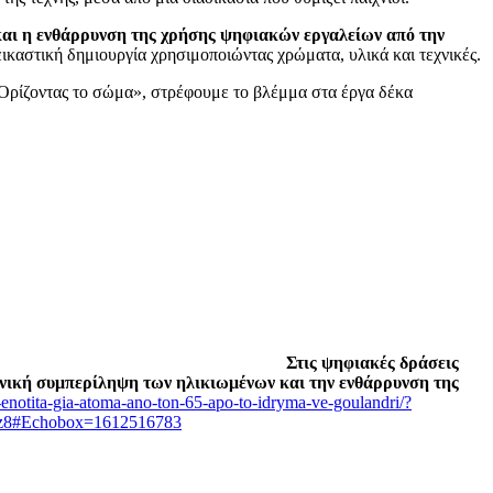
 και η ενθάρρυνση της χρήσης ψηφιακών εργαλείων από την
εικαστική δημιουργία χρησιμοποιώντας χρώματα, υλικά και τεχνικές.
Ορίζοντας το σώμα», στρέφουμε το βλέμμα στα έργα δέκα
ται κάθε Πέμπτη στις 17.00.
Στις ψηφιακές δράσεις
ωνική συμπερίληψη των ηλικιωμένων και την ενθάρρυνση της
e-enotita-gia-atoma-ano-ton-65-apo-to-idryma-ve-goulandri/?
z8#Echobox=1612516783