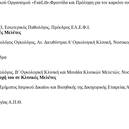
ού Οργανισμού «FairLife-Φροντίδα και Πρόληψη για τον καρκίνο τ
 Εσωτερικός Παθολόγος, Πρόεδρος ΕΛ.Ε.Φ.Ι.
ές Μελέτες
θολόγος Ογκολόγος, Αν. Διευθύντρια Α’ Ογκολογική Κλινική, Νοσοκομ
δρα
λόγος, B’ Ογκολογική Κλινική και Μονάδα Κλινικών Μελετών, Νο
τοχή του σε Κλινικές Μελέτες
Τμήματος Ιατρικού Δικαίου και Βιοηθικής της Δικηγορικής Εταιρείας
γίας Α.Π.Θ.