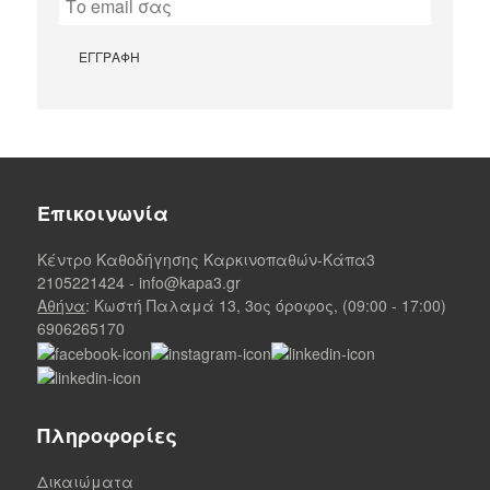
Επικοινωνία
Κέντρο Καθοδήγησης Καρκινοπαθών-Κάπα3
2105221424
-
info@kapa3.gr
Αθήνα
: Κωστή Παλαμά 13, 3ος όροφος, (09:00 - 17:00)
6906265170
Πληροφορίες
Δικαιώματα