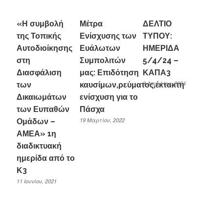
«Η συμβολή
Μέτρα
ΔΕΛΤΙΟ
της Τοπικής
Ενίσχυσης των
ΤΥΠΟΥ:
Αυτοδιοίκησης
Ευάλωτων
ΗΜΕΡΙΔΑ
στη
Συμπολιτών
5/4/24 –
Διασφάλιση
μας: Επιδότηση
ΚΑΠΑ3
9 Απριλίου, 2024
των
καυσίμων,ρεύματος,έκτακτη
Δικαιωμάτων
ενίσχυση για το
των Ευπαθών
Πάσχα
19 Μαρτίου, 2022
Ομάδων –
ΑΜΕΑ» 1η
διαδικτυακή
ημερίδα από το
Κ3
11 Ιουνίου, 2021