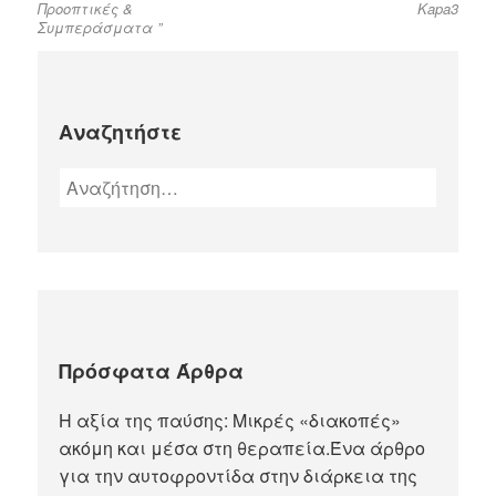
Προοπτικές &
Kapa3
Συμπεράσματα ”
Αναζητήστε
Α
ν
α
ζ
ή
τ
η
Πρόσφατα Άρθρα
σ
η
Η αξία της παύσης: Μικρές «διακοπές»
γ
ακόμη και μέσα στη θεραπεία.Ένα άρθρο
ι
για την αυτοφροντίδα στην διάρκεια της
α