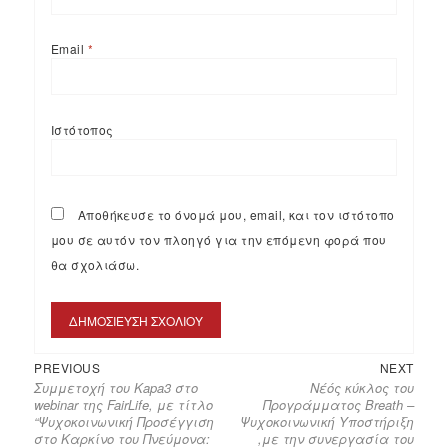
Email
*
Ιστότοπος
Αποθήκευσε το όνομά μου, email, και τον ιστότοπο
μου σε αυτόν τον πλοηγό για την επόμενη φορά που
θα σχολιάσω.
Previous
Next
Πλοήγηση
PREVIOUS
NEXT
Συμμετοχή του Kapa3 στο
Νέός κύκλος του
post:
post:
άρθρων
webinar της FairLife, με τίτλο
Προγράμματος Breath –
“Ψυχοκοινωνική Προσέγγιση
Ψυχοκοινωνική Υποστήριξη
στο Καρκίνο του Πνεύμονα:
,με την συνεργασία του