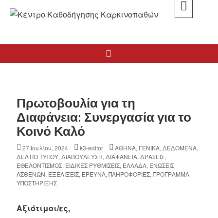
Skip
to
K3
ΚΕΝΤΡΟ ΚΑΘΟΔΗΓΗΣΗΣ ΚΑΡΚΙΝΟΠΑΘΩΝ
content
Search
Πρωτοβουλία για τη
Διαφάνεια: Συνεργασία για το
Κοινό Καλό
Posted
27 Ιουλίου, 2024
Author
k3-editor
Categories
ΑΘΗΝΑ
,
ΓΕΝΙΚΑ
,
ΔΕΔΟΜΕΝΑ
,
ΔΕΛΤΙΟ ΤΥΠΟΥ
on
,
ΔΙΑΒΟΥΛΕΥΣΗ
,
ΔΙΑΦΑΝΕΙΑ
,
ΔΡΑΣΕΙΣ
,
ΕΘΕΛΟΝΤΙΣΜΟΣ
,
ΕΙΔΙΚΕΣ ΡΥΘΜΙΣΕΙΣ
,
ΕΛΛΑΔΑ
,
ΕΝΩΣΕΙΣ
ΑΣΘΕΝΩΝ
,
ΕΞΕΛΙΞΕΙΣ
,
ΕΡΕΥΝΑ
,
ΠΛΗΡΟΦΟΡΙΕΣ
,
ΠΡΟΓΡΑΜΜΑ
ΥΠΟΣΤΗΡΙΞΗΣ
Αξιότιμοι/ες,