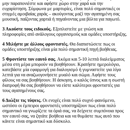
μην παραπονιέστε και αφήστε χώρο στην χαρά και την
ευχαρίστηση. Σύμφωνα με μαρτυρίες, είναι πολύ σημαντικές οι
στιγμές αμοιβαίας χαράς – ακούγοντας μαζί την αγαπημένη σας
μουσική, παίζοντας χαρτιά ή πηγαίνοντας μια βόλτα για παγωτό.
3 Ακούστε
τους
ειδικούς
.
Εξοπλιστείτε με γνώση και
πληροφορίες από ανάλογους οργανισμούς και ομάδες υποστήριξης.
4 Μιλήστε
με
άλλους
φροντιστές
.
Θα διαπιστώσετε πως οι
ομάδες υποστήριξης είναι μία πολύ σημαντική πηγή βοήθειας.
5 Φροντίστε
τον
εαυτό
σας
. Ακόμα και 5-10 λεπτά διαλείμματος
μέσα στη μέρα μπορούν να βοηθήσουν. Κρατήστε ημερολόγιο,
κατεβάστε μία εφαρμογή για διαλογισμό ή γυμναστείτε για λίγα
λεπτά για να αναζωογονήσετε μυαλό και σώμα. Αφήστε τους
φίλους να σας βοηθήσουν. Η άσκηση, ο καλός ύπνος και η σωστή
διατροφή θα σας βοηθήσουν να είστε καλύτεροι φροντιστές για
τους αγαπημένους σας.
6 Διώξτε
τις
τύψεις
.
Οι ενοχές είναι πολύ συχνό φαινόμενο,
ωστόσο οι έμπειροι φροντιστές υποστηρίζουν πως είναι πολύ
σημαντικό να γνωρίζετε τα όριά σας, να δείχνετε συμπόνοια προς
τον εαυτό σας, να ζητάτε βοήθεια και να θυμάστε πως αυτό που
κάνετε είναι σημαντικό και δύσκολο.