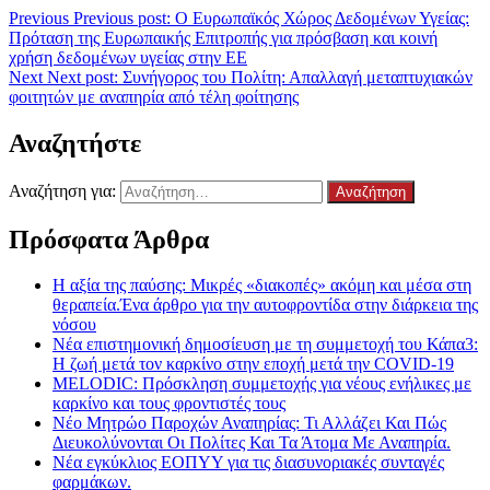
Previous
Previous post:
Ο Ευρωπαϊκός Χώρος Δεδομένων Υγείας:
Πρόταση της Ευρωπαικής Επιτροπής για πρόσβαση και κοινή
χρήση δεδομένων υγείας στην ΕΕ
Next
Next post:
Συνήγορος του Πολίτη: Απαλλαγή μεταπτυχιακών
φοιτητών με αναπηρία από τέλη φοίτησης
Αναζητήστε
Αναζήτηση για:
Πρόσφατα Άρθρα
Η αξία της παύσης: Μικρές «διακοπές» ακόμη και μέσα στη
θεραπεία.Ένα άρθρο για την αυτοφροντίδα στην διάρκεια της
νόσου
Νέα επιστημονική δημοσίευση με τη συμμετοχή του Κάπα3:
Η ζωή μετά τον καρκίνο στην εποχή μετά την COVID-19
MELODIC: Πρόσκληση συμμετοχής για νέους ενήλικες με
καρκίνο και τους φροντιστές τους
Νέο Μητρώο Παροχών Αναπηρίας: Τι Αλλάζει Και Πώς
Διευκολύνονται Οι Πολίτες Και Τα Άτομα Με Αναπηρία.
Νέα εγκύκλιος ΕΟΠΥΥ για τις διασυνοριακές συνταγές
φαρμάκων.