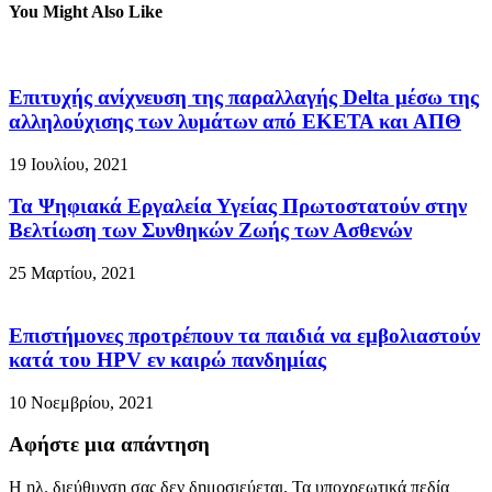
You Might Also Like
Επιτυχής ανίχνευση της παραλλαγής Delta μέσω της
αλληλούχισης των λυμάτων από ΕΚΕΤΑ και ΑΠΘ
19 Ιουλίου, 2021
Τα Ψηφιακά Εργαλεία Υγείας Πρωτοστατούν στην
Βελτίωση των Συνθηκών Ζωής των Ασθενών
25 Μαρτίου, 2021
Επιστήμονες προτρέπουν τα παιδιά να εμβολιαστούν
κατά του HPV εν καιρώ πανδημίας
10 Νοεμβρίου, 2021
Αφήστε μια απάντηση
Η ηλ. διεύθυνση σας δεν δημοσιεύεται.
Τα υποχρεωτικά πεδία