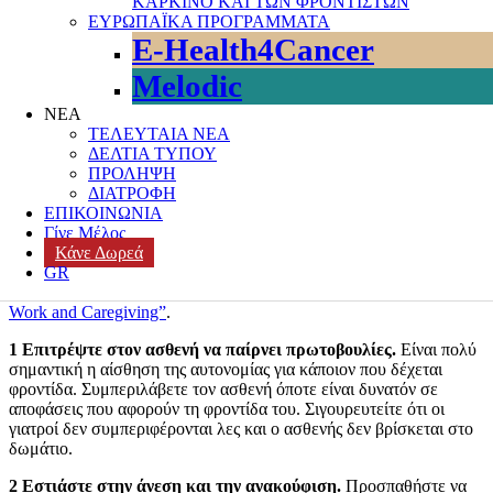
ΚΑΡΚΙΝΟ ΚΑΙ ΤΩΝ ΦΡΟΝΤΙΣΤΩΝ
Έξι πράγματα που πρέπει να γνωρίζετε για την
ΕΥΡΩΠΑΪΚΑ ΠΡΟΓΡΑΜΜΑΤΑ
φροντίδα στο σπίτι
E-Health4Cancer
Συχνά κάποιος μπορεί να μετατραπεί σε φροντιστή σε μία νύχτα,
Melodic
μετά από ένα σοβαρό περιστατικό υγείας, όπως ένα εγκεφαλικό ή
ΝΕΑ
μία διάγνωση καρκίνου. Όμως άλλες φορές η φροντίδα ξεκινά και
ΤΕΛΕΥΤΑΙΑ ΝΕΑ
μεγαλώνει σταδιακά. Και κάποια στιγμή είναι φανερό ότι η ζωή σας
ΔΕΛΤΙΑ ΤΥΠΟΥ
έχει αλλάξει, ότι δεν υπάρχει πλέον η επιλογή διακοπών ή μίας
ΠΡΟΛΗΨΗ
εξόδου με φίλους, εκτός κι αν κάποιος άλλος μπορεί να σας
ΔΙΑΤΡΟΦΗ
αντικαταστήσει στον ρόλο του φροντιστή.
ΕΠΙΚΟΙΝΩΝΙΑ
Γίνε Μέλος
«
Όταν αναγνωρίσουμε το ρόλο μας ως φροντιστές, είναι πιο
Κάνε Δωρεά
εύκολο να βρούμε υποστήριξη και υπηρεσίες που θα
GR
βοηθήσουν εμάς και τους αγαπημένους μας τους οποίους
φροντίζουμε»
λέει η Amy Goyer, συγγραφέας του “
Juggling Life,
Work and Caregiving”
.
1 Επιτρέψτε σ
τον ασθενή να
παίρνει πρωτοβουλίες
.
Είναι πολύ
σημαντική η αίσθηση της αυτονομίας για κάποιον που δέχεται
φροντίδα. Συμπεριλάβετε τον ασθενή όποτε είναι δυνατόν σε
αποφάσεις που αφορούν τη φροντίδα του. Σιγουρευτείτε ότι οι
γιατροί δεν συμπεριφέρονται λες και ο ασθενής δεν βρίσκεται στο
δωμάτιο.
2 Εστιάστε
στην
άνεση και την ανακούφιση.
Προσπαθήστε να