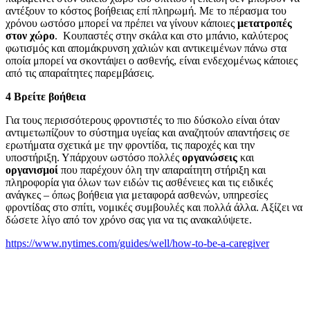
αντέξουν το κόστος βοήθειας επί πληρωμή. Με το πέρασμα του
χρόνου ωστόσο μπορεί να πρέπει να γίνουν κάποιες
μετατροπές
στον χώρο
. Κουπαστές στην σκάλα και στο μπάνιο, καλύτερος
φωτισμός και απομάκρυνση χαλιών και αντικειμένων πάνω στα
οποία μπορεί να σκοντάψει ο ασθενής, είναι ενδεχομένως κάποιες
από τις απαραίτητες παρεμβάσεις.
4 Βρείτε βοήθεια
Για τους περισσότερους φροντιστές το πιο δύσκολο είναι όταν
αντιμετωπίζουν το σύστημα υγείας και αναζητούν απαντήσεις σε
ερωτήματα σχετικά με την φροντίδα, τις παροχές και την
υποστήριξη. Υπάρχουν ωστόσο πολλές
οργανώσεις
και
οργανισμοί
που παρέχουν όλη την απαραίτητη στήριξη και
πληροφορία για όλων των ειδών τις ασθένειες και τις ειδικές
ανάγκες – όπως βοήθεια για μεταφορά ασθενών, υπηρεσίες
φροντίδας στο σπίτι, νομικές συμβουλές και πολλά άλλα. Αξίζει να
δώσετε λίγο από τον χρόνο σας για να τις ανακαλύψετε.
https://www.nytimes.com/guides/well/how-to-be-a-caregiver