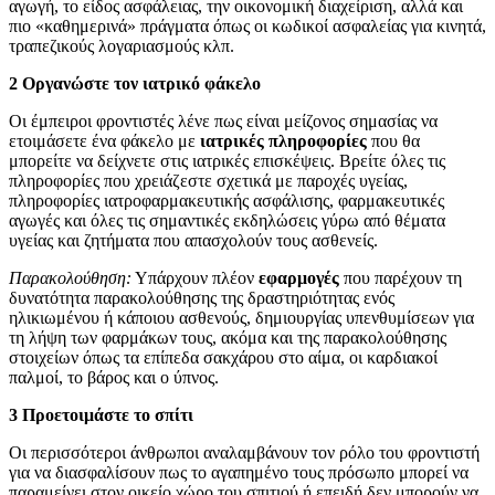
αγωγή, το είδος ασφάλειας, την οικονομική διαχείριση, αλλά και
πιο «καθημερινά» πράγματα όπως οι κωδικοί ασφαλείας για κινητά,
τραπεζικούς λογαριασμούς κλπ.
2 Οργανώστε τον ιατρικό φάκελο
Οι έμπειροι φροντιστές λένε πως είναι μείζονος σημασίας να
ετοιμάσετε ένα φάκελο με
ιατρικές πληροφορίες
που θα
μπορείτε να δείχνετε στις ιατρικές επισκέψεις. Βρείτε όλες τις
πληροφορίες που χρειάζεστε σχετικά με παροχές υγείας,
πληροφορίες ιατροφαρμακευτικής ασφάλισης, φαρμακευτικές
αγωγές και όλες τις σημαντικές εκδηλώσεις γύρω από θέματα
υγείας και ζητήματα που απασχολούν τους ασθενείς.
Παρακολούθηση:
Υπάρχουν πλέον
εφαρμογές
που παρέχουν τη
δυνατότητα παρακολούθησης της δραστηριότητας ενός
ηλικιωμένου ή κάποιου ασθενούς, δημιουργίας υπενθυμίσεων για
τη λήψη των φαρμάκων τους, ακόμα και της παρακολούθησης
στοιχείων όπως τα επίπεδα σακχάρου στο αίμα, οι καρδιακοί
παλμοί, το βάρος και ο ύπνος.
3 Προετοιμάστε το σπίτι
Οι περισσότεροι άνθρωποι αναλαμβάνουν τον ρόλο του φροντιστή
για να διασφαλίσουν πως το αγαπημένο τους πρόσωπο μπορεί να
παραμείνει στον οικείο χώρο του σπιτιού ή επειδή δεν μπορούν να