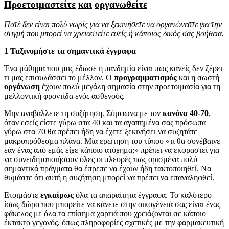
Προετοιμαστείτε
και
οργανωθείτε
Ποτέ
δεν
είναι
πολύ
νωρίς
για
να
ξεκινήσετε
να
οργανώνεστε
για
την
στιγμή
που
μπορεί
να
χρειαστείτε
εσείς
ή
κάποιος
δικός
σας
βοήθεια
.
1 Ταξινομήστε τα σημαντικά έγγραφα
Ένα μάθημα που μας έδωσε η πανδημία είναι πως κανείς δεν ξέρει
τι μας επιφυλάσσει το μέλλον. Ο
προγραμματισμός
και η σωστή
οργάνωση
έχουν πολύ μεγάλη σημασία στην προετοιμασία για τη
μελλοντική φροντίδα ενός ασθενούς.
Μην αναβάλλετε τη συζήτηση. Σύμφωνα με τον
κανόνα 40-70
,
όταν εσείς είστε γύρω στα 40 και τα αγαπημένα σας πρόσωπα
γύρω στα 70 θα πρέπει ήδη να έχετε ξεκινήσει να συζητάτε
μακροπρόθεσμα πλάνα. Μία ερώτηση του τύπου «τι θα συνέβαινε
εάν ένας από εμάς είχε κάποιο ατύχημα;» πρέπει να εκφραστεί για
να συνειδητοποιήσουν όλες οι πλευρές πως ορισμένα πολύ
σημαντικά πράγματα θα έπρεπε να έχουν ήδη τακτοποιηθεί. Να
θυμάστε ότι αυτή η συζήτηση μπορεί να πρέπει να επαναληφθεί.
Ετοιμάστε
εγκαίρως
όλα τα απαραίτητα έγγραφα. Το καλύτερο
ίσως δώρο που μπορείτε να κάνετε στην οικογένειά σας είναι ένας
φάκελος με όλα τα επίσημα χαρτιά που χρειάζονται σε κάποιο
έκτακτο γεγονός, όπως πληροφορίες σχετικές με την φαρμακευτική