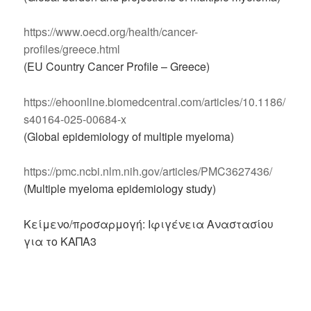
https://www.oecd.org/health/cancer-
profiles/greece.html
(EU Country Cancer Profile – Greece)
https://ehoonline.biomedcentral.com/articles/10.1186/
s40164-025-00684-x
(Global epidemiology of multiple myeloma)
https://pmc.ncbi.nlm.nih.gov/articles/PMC3627436/
(Multiple myeloma epidemiology study)
Κείμενο/προσαρμογή: Ιφιγένεια Αναστασίου
για το ΚΑΠΑ3