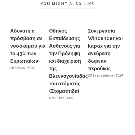
YOU MIGHT ALSO LIKE
Αδύνατη η
Οδηγός
Συνεργασία
πρόσβαση σε
Εκπαίδευσης
Wincancer και
νοσοκομείο για
Ασθενούς για
kapa3 για την
το 43% των
την Πρόληψη
ανεύρεση
Ευρωπαίων
και διαχείριση
δωρεαν
26 Μαΐου, 2023
της
περούκας
28 Σεπτεμβρίου, 2024
Βλεννογονίτιδας
του στόματος
(Στοματίτιδα)
6 Ιουλίου, 2024