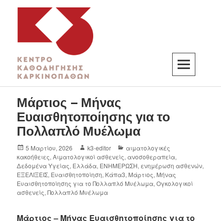
K3
ΚΕΝΤΡΟ ΚΑΘΟΔΗΓΗΣΗΣ ΚΑΡΚΙΝΟΠΑΘΩΝ
Μάρτιος – Μήνας
Ευαισθητοποίησης για το
Πολλαπλό Μυέλωμα
5 Μαρτίου, 2026
k3-editor
αιματολογικές
κακοήθειες
,
Αιματολογικοί ασθενείς
,
ανοσοθεραπεία
,
Δεδομένα Υγείας
,
Ελλάδα
,
ΕΝΗΜΕΡΩΣΗ
,
ενημέρωση ασθενών
,
ΕΞΕΛΙΞΕΙΣ
,
Ευαισθητοποίηση
,
Κάπα3
,
Μάρτιος
,
Μήνας
Ευαισθητοποίησης για το Πολλαπλό Μυέλωμα
,
Ογκολογικοί
ασθενείς
,
Πολλαπλό Μυέλωμα
Μάρτιος – Μήνας Ευαισθητοποίησης για το