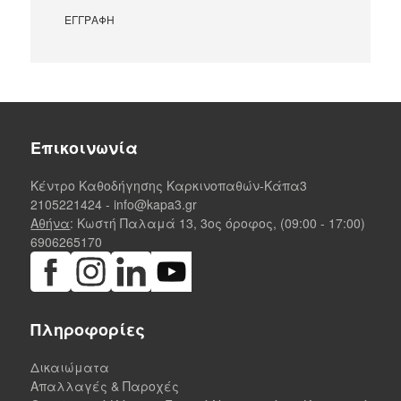
Επικοινωνία
Κέντρο Καθοδήγησης Καρκινοπαθών-Κάπα3
2105221424
-
info@kapa3.gr
Αθήνα
: Κωστή Παλαμά 13, 3ος όροφος, (09:00 - 17:00)
6906265170
Πληροφορίες
Δικαιώματα
Απαλλαγές & Παροχές