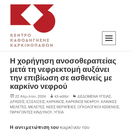
K3
ΚΕΝΤΡΟ ΚΑΘΟΔΗΓΗΣΗΣ ΚΑΡΚΙΝΟΠΑΘΩΝ
Η χορήγηση ανοσοθεραπείας
μετά τη νεφρεκτομή αυξάνει
την επιβίωση σε ασθενείς με
καρκίνο νεφρού
22 Απριλίου, 2024
k3-editor
ΔΕΔΟΜΕΝΑ ΥΓΕΙΑΣ
,
ΔΡΑΣΕΙΣ
,
ΕΞΕΛΙΞΕΙΣ
,
ΚΑΡΚΙΝΟΣ
,
ΚΑΡΚΙΝΟΣ ΝΕΦΡΟΥ
,
ΚΛΙΝΙΚΕΣ
ΜΕΛΕΤΕΣ
,
ΜΕΛΕΤΕΣ
,
ΝΕΕΣ ΘΕΡΑΠΕΙΕΣ
,
ΟΓΚΟΛΟΓΙΚΟΙ ΑΣΘΕΝΕΙΣ
,
ΠΑΡΑΓΟΝΤΕΣ ΚΙΝΔΥΝΟΥ
,
ΥΓΕΙΑ
Η αντιμετώπιση του
καρκίνου του