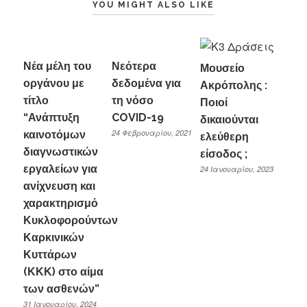
YOU MIGHT ALSO LIKE
Νέα μέλη του
Νεότερα
Μουσείο
οργάνου με
δεδομένα για
Ακρόπολης :
τίτλο
τη νόσο
Ποιοί
“Ανάπτυξη
COVID-19
δικαιούνται
24 Φεβρουαρίου, 2021
καινοτόμων
ελεύθερη
διαγνωστικών
είσοδος ;
εργαλείων για
24 Ιανουαρίου, 2023
ανίχνευση και
χαρακτηρισμό
Κυκλοφορούντων
Καρκινικών
Κυττάρων
(ΚΚΚ) στο αίμα
των ασθενών”
31 Ιανουαρίου, 2024