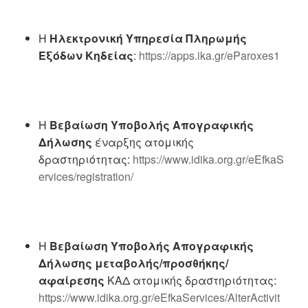
Η
Ηλεκτρονική Υπηρεσία Πληρωμής
Εξόδων Κηδείας
:
https://apps.ika.gr/eParoxes1
Η
Βεβαίωση Υποβολής Απογραφικής
Δήλωσης
έναρξης ατομικής
δραστηριότητας:
https://www.idika.org.gr/eEfkaS
ervices/registration/
Η
Βεβαίωση Υποβολής Απογραφικής
Δήλωσης μεταβολής/προσθήκης/
αφαίρεσης
ΚΑΔ ατομικής δραστηριότητας:
https://www.idika.org.gr/eEfkaServices/AlterActivit