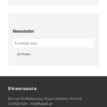
Newsletter
Επικοινωνία
Κέντρο Καθοδήγησης Καρκινοπαθών-Κάπα3
2105221424
-
info@kapa3.gr