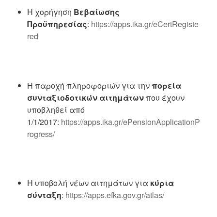
Η χορήγηση
Βεβαίωσης
Προϋπηρεσίας
:
https://apps.ika.gr/eCertRegiste
red
Η παροχή πληροφοριών για την
πορεία
συνταξιοδοτικών αιτημάτων
που έχουν
υποβληθεί
από
1/1/2017:
https://apps.ika.gr/ePensionApplicationP
rogress/
Η υποβολή νέων αιτημάτων για
κύρια
σύνταξη
:
https://apps.efka.gov.gr/atlas/