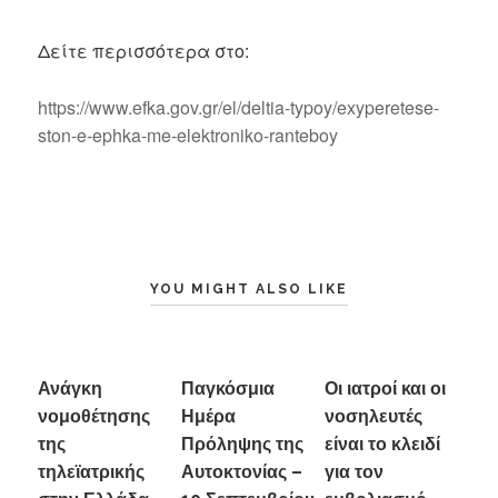
Δείτε περισσότερα στο:
https://www.efka.gov.gr/el/deltia-typoy/exyperetese-
ston-e-ephka-me-elektroniko-ranteboy
YOU MIGHT ALSO LIKE
Ανάγκη
Παγκόσμια
Οι ιατροί και οι
νομοθέτησης
Ημέρα
νοσηλευτές
της
Πρόληψης της
είναι το κλειδί
τηλεϊατρικής
Αυτοκτονίας –
για τον