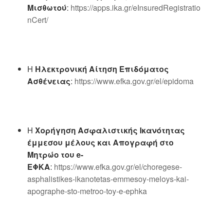
Μισθωτού
:
https://apps.ika.gr/eInsuredRegistratio
nCert/
Η
Ηλεκτρονική Αίτηση Επιδόματος
Ασθένειας
:
https://www.efka.gov.gr/el/epidoma
Η
Χορήγηση Ασφαλιστικής Ικανότητας
έμμεσου μέλους και Απογραφή στο
Μητρώο του e-
ΕΦΚΑ
:
https://www.efka.gov.gr/el/choregese-
asphalistikes-ikanotetas-emmesoy-meloys-kai-
apographe-sto-metroo-toy-e-ephka