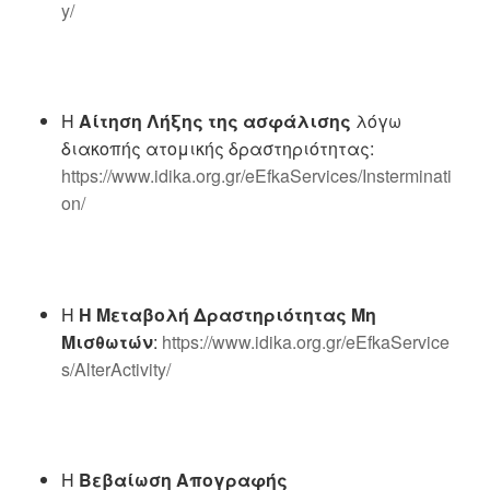
y/
Η
Αίτηση Λήξης της ασφάλισης
λόγω
διακοπής ατομικής δραστηριότητας:
https://www.idika.org.gr/eEfkaServices/Insterminati
on/
Η
Η Μεταβολή Δραστηριότητας Μη
Μισθωτών
:
https://www.idika.org.gr/eEfkaService
s/AlterActivity/
Η
Βεβαίωση Απογραφής