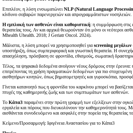
Επιπλέον, η λύση ενσωματώνει
NLP (Natural Language Processin
κίνδυνο σοβαρών παρενεργειών και απρογραμμάτιστων νοσηλειών.
Η εμπλοκή των ασθενών είναι καθοριστική
: η συμμόρφωση στις 
θεραπείας τους. Αν και αρχικά θεωρούνταν ότι μόνο οι νεότεροι ασ
Mhealth Uhealth. 2018; J Geriatr Oncol. 2024).
Μάλιστα, η λύση μπορεί να χρησιμοποιηθεί για
screening μεγάλων
υποστήριξη, όπως συμπεριφορική και γνωστική θεραπεία. Η συνεχή
απασχόληση, πρόσβαση σε φροντίδα, εθισμούς, σωματική δραστηριό
Τέλος, τα ψηφιακά δεδομένα ανοίγουν νέους δρόμους στην έρευνα:
επιτρέποντας τη χρήση πραγματικών δεδομένων για πιο στοχευμένη 
αισθητήρων κινητών, όπως βηματομετρητές και γυροσκόπια, προσφέρ
Γίνεται κατανοητό πως η φροντίδα του καρκίνου μπορεί να βασίζετ
πτυχές της καθημερινής ζωής και των συμπτωμάτων των ασθενών.
Το
Κάπα3
παραμένει στην πρώτη γραμμή των εξελίξεων στην ογκολογί
εργαλεία και πόρους που διευκολύνουν την καθημερινότητά τους. 
αισθάνεται συνοδευόμενο και ασφαλές στην πορεία της θεραπείας το
Κείμενο/Προσαρμογή: Ιφιγένεια Αναστασίου για το Κάπα3