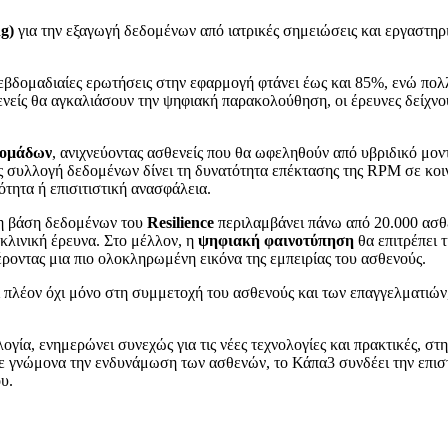
g)
για την εξαγωγή δεδομένων από ιατρικές σημειώσεις και εργαστηρ
εβδομαδιαίες ερωτήσεις στην εφαρμογή φτάνει έως και 85%, ενώ πολ
θενείς θα αγκαλιάσουν την ψηφιακή παρακολούθηση, οι έρευνες δείχνο
 ομάδων
, ανιχνεύοντας ασθενείς που θα ωφεληθούν από υβριδικό μο
ς συλλογή δεδομένων δίνει τη δυνατότητα επέκτασης της RPM σε κοι
τητα ή επισιτιστική ανασφάλεια.
 η βάση δεδομένων του
Resilience
περιλαμβάνει πάνω από 20.000 ασθε
κλινική έρευνα. Στο μέλλον, η
ψηφιακή φαινοτύπηση
θα επιτρέπει 
οντας μια πιο ολοκληρωμένη εικόνα της εμπειρίας του ασθενούς.
αι πλέον όχι μόνο στη συμμετοχή του ασθενούς και των επαγγελματι
α, ενημερώνει συνεχώς για τις νέες τεχνολογίες και πρακτικές, στηρί
Με γνώμονα την ενδυνάμωση των ασθενών, το Κάπα3 συνδέει την επισ
υ.