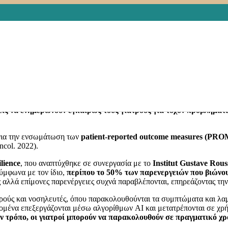
ορφώνουν μια νέα εμπειρία για τους ασθεν
ategories
Απομακρυσμένη Παρακολούθηση Ασθενών
,
Έρευνα
,
Εφαρμ
ιθμοι
,
Τεχνητή Νοημοσύνη
,
Φροντίδα Ασθενών
,
Ψηφιακή Υγεία
,
Ψηφ
η ασθενών (Remote Patient Monitoring – RPM)
αλλάζουν το τοπίο
ργαλείων για τη συλλογή ιατρικών δεδομένων εκτός του παραδοσιακού
ηλείες και τις επισκέψεις στα επείγοντα, ενώ ταυτόχρονα βελτιώνει τ
είς να ενημερώνουν εγκαίρως τους γιατρούς για τυχόν προβλήματ
για την ενσωμάτωση των
patient-reported outcome measures (PRO
col. 2022).
lience
, που αναπτύχθηκε σε συνεργασία με το
Institut Gustave Rous
ύμφωνα με τον ίδιο,
περίπου το 50% των παρενεργειών που βιώνου
αλλά επίμονες παρενέργειες συχνά παραβλέπονται, επηρεάζοντας την
ρούς και νοσηλευτές, όπου παρακολουθούνται τα συμπτώματα και λαμβ
ομένα επεξεργάζονται μέσω αλγορίθμων AI και μετατρέπονται σε χρή
ν τρόπο, οι γιατροί μπορούν να παρακολουθούν σε πραγματικό χ