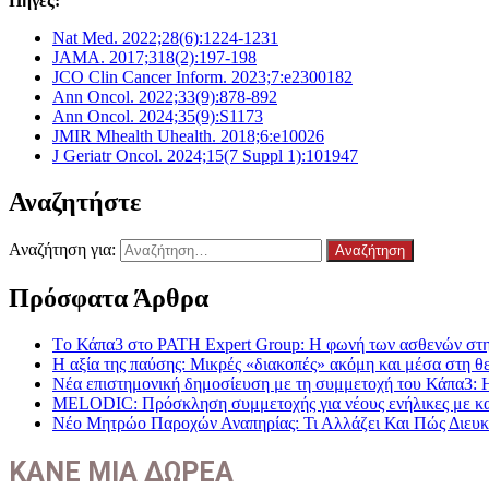
Πηγές:
Nat Med. 2022;28(6):1224-1231
JAMA. 2017;318(2):197-198
JCO Clin Cancer Inform. 2023;7:e2300182
Ann Oncol. 2022;33(9):878-892
Ann Oncol. 2024;35(9):S1173
JMIR Mhealth Uhealth. 2018;6:e10026
J Geriatr Oncol. 2024;15(7 Suppl 1):101947
Αναζητήστε
Αναζήτηση για:
Πρόσφατα Άρθρα
Tο Κάπα3 στο PATH Expert Group: Η φωνή των ασθενών στη 
Η αξία της παύσης: Μικρές «διακοπές» ακόμη και μέσα στη θε
Νέα επιστημονική δημοσίευση με τη συμμετοχή του Κάπα3: 
MELODIC: Πρόσκληση συμμετοχής για νέους ενήλικες με καρκ
Νέο Μητρώο Παροχών Αναπηρίας: Τι Αλλάζει Και Πώς Διευκο
ΚΑΝΕ ΜΙΑ ΔΩΡΕΑ