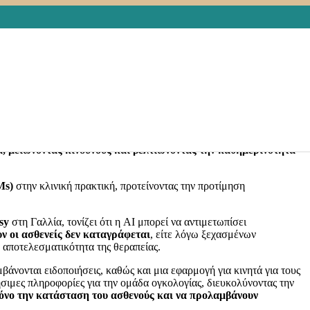
είς με καρκίνο
ογές Υγείας
,
Κάπα3
,
ΚΑΠΑ3
,
Κλινική Έρευνα
,
Ογκολογία
,
ιακή Φαινοτύπηση
Leave a comment
 στην ογκολογία, δίνοντας στους ασθενείς μεγαλύτερο ρόλο στη
 κλινικού περιβάλλοντος μειώνει τις καθυστερημένες αναφορές
ην επιβίωση και την ποιότητα ζωής των ασθενών.
α, μειώνοντας κινδύνους και βελτιώνοντας την καθημερινότητά
Ms)
στην κλινική πρακτική, προτείνοντας την προτίμηση
sy
στη Γαλλία, τονίζει ότι η AI μπορεί να αντιμετωπίσει
ν οι ασθενείς δεν καταγράφεται
, είτε λόγω ξεχασμένων
 αποτελεσματικότητα της θεραπείας.
άνονται ειδοποιήσεις, καθώς και μια εφαρμογή για κινητά για τους
σιμες πληροφορίες για την ομάδα ογκολογίας, διευκολύνοντας την
ρόνο την κατάσταση του ασθενούς και να προλαμβάνουν