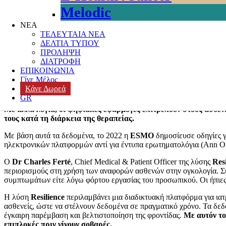
AI και απομακρυσμένη παρακολούθηση διαμ
Melodic
ΝΕΑ
Posted on
9 Δεκεμβρίου, 2025
9 Δεκεμβρίου, 2025
Author
k3-editor
C
ΤΕΛΕΥΤΑΙΑ ΝΕΑ
Ογκολογική Φροντίδα
,
Ογκολογικοί ασθενείς
,
Προγνωστικοί Αλγόρ
ΔΕΛΤΙΑ ΤΥΠΟΥ
ΠΡΟΛΗΨΗ
Η τεχνητή νοημοσύνη (AI) και η απομακρυσμένη παρακολούθησ
ΔΙΑΤΡΟΦΗ
διαχείριση της θεραπείας τους.
ΕΠΙΚΟΙΝΩΝΙΑ
Γίνε Μέλος
Τα τελευταία χρόνια, έρευνες έχουν δείξει ότι η χρήση ψηφιακών ε
Κάνε Δωρεά
συμπτωμάτων, περιορίζει τις σοβαρές παρενέργειες, μειώνει τις νοσ
GR
Με άλλα λόγια, οι ψηφιακές εφαρμογές επιτρέπουν στους ασθεν
τους κατά τη διάρκεια της θεραπείας.
Με βάση αυτά τα δεδομένα, το 2022 η
ESMO
δημοσίευσε οδηγίες 
ηλεκτρονικών πλατφορμών αντί για έντυπα ερωτηματολόγια (Ann On
Ο
Dr Charles Ferté
, Chief Medical & Patient Officer της λύσης
Resi
περιορισμούς στη χρήση των αναφορών ασθενών στην ογκολογία. Σ
συμπτωμάτων είτε λόγω φόρτου εργασίας του προσωπικού. Οι ήπιες 
Η λύση
Resilience
περιλαμβάνει μια διαδικτυακή πλατφόρμα για ιατ
ασθενείς, ώστε να στέλνουν δεδομένα σε πραγματικό χρόνο. Τα δεδ
έγκαιρη παρέμβαση και βελτιστοποίηση της φροντίδας.
Με αυτόν το
επιπλοκές πριν γίνουν σοβαρές.