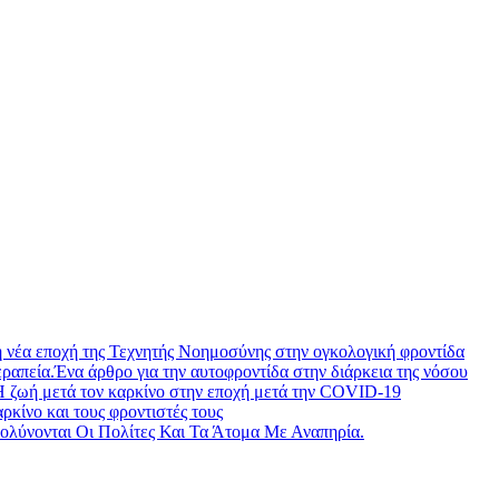
νέα εποχή της Τεχνητής Νοημοσύνης στην ογκολογική φροντίδα
ραπεία.Ένα άρθρο για την αυτοφροντίδα στην διάρκεια της νόσου
Η ζωή μετά τον καρκίνο στην εποχή μετά την COVID-19
ίνο και τους φροντιστές τους
λύνονται Οι Πολίτες Και Τα Άτομα Με Αναπηρία.