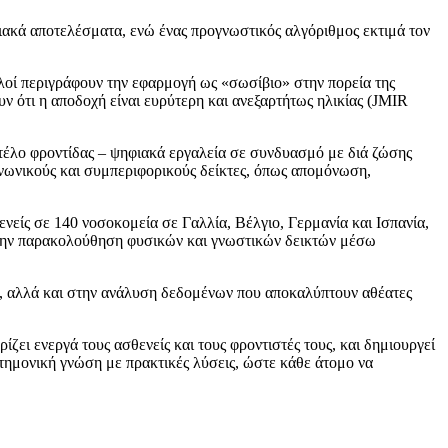
ιακά αποτελέσματα, ενώ ένας προγνωστικός αλγόριθμος εκτιμά τον
λοί περιγράφουν την εφαρμογή ως «σωσίβιο» στην πορεία της
υν ότι η αποδοχή είναι ευρύτερη και ανεξαρτήτως ηλικίας (JMIR
ντέλο φροντίδας – ψηφιακά εργαλεία σε συνδυασμό με διά ζώσης
νωνικούς και συμπεριφορικούς δείκτες, όπως απομόνωση,
νείς σε 140 νοσοκομεία σε Γαλλία, Βέλγιο, Γερμανία και Ισπανία,
την παρακολούθηση φυσικών και γνωστικών δεικτών μέσω
ών, αλλά και στην ανάλυση δεδομένων που αποκαλύπτουν αθέατες
ζει ενεργά τους ασθενείς και τους φροντιστές τους, και δημιουργεί
τημονική γνώση με πρακτικές λύσεις, ώστε κάθε άτομο να