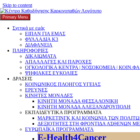
Skip to content
Primary Menu
K3
ΚΕΝΤΡΟ ΚΑΘΟΔΗΓΗΣΗΣ ΚΑΡΚΙΝΟΠΑΘΩΝ
Σχετικά με εμάς
ΕΙΠΑΝ ΓΙΑ ΕΜΑΣ
Search
ΦΥΛΛΑΔΙΑ Κ3
ΔΙΑΦΑΝΕΙΑ
ΠΛΗΡΟΦΟΡΙΕΣ
ΔΙΚΑΙΩΜΑΤΑ
ΑΠΑΛΛΑΓΕΣ ΚΑΙ ΠΑΡΟΧΕΣ
ΟΓΚΟΛΟΓΙΚΑ ΚΕΝΤΡΑ | ΝΟΣΟΚΟΜΕΙΑ | ΚΟΙΝ.Φ
Αναζήτηση για:
ΨΗΦΙΑΚΕΣ ΕΥΚΟΛΙΕΣ
ΔΡΑΣΕΙΣ
ΚΟΙΝΩΝΙΚΟΣ ΠΛΟΗΓΟΣ ΥΓΕΙΑΣ
ΕΡΕΥΝΕΣ
ΚΙΝΗΤΕΣ ΜΟΝΑΔΕΣ
ΚΙΝΗΤΗ ΜΟΝΑΔΑ ΘΕΣΣΑΛΟΝΙΚΗ
ΚΙΝΗΤΗ ΜΟΝΑΔΑ ΑΛΕΞΑΝΔΡΟΥΠΟΛΗ
ΕΚΠΑΙΔΕΥΤΙΚΑ ΠΡΟΓΡΑΜΜΑΤΑ
ΜΑΡΚΕΤΙΝΓΚ ΚΑΙ ΚΟΙΝΩΝΙΑ ΤΩΝ ΠΟΛΙΤ
ΔΕΞΙΟΤΗΤΕΣ ΣΤΗ ΦΡΟΝΤΙΔΑ ΑΣΘΕΝΩΝ ΜΕ
Κατηγορία:
Προγνωστικοί Αλγό
ΕΥΡΩΠΑΪΚΑ ΠΡΟΓΡΑΜΜΑΤΑ
E-Health4Cancer