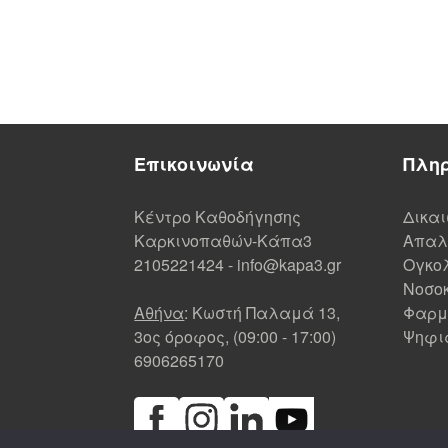
Επικοινωνία
Πλη
Κέντρο Καθοδήγησης
Δικα
Καρκινοπαθών-Κάπα3
Απαλ
2105221424
-
info@kapa3.gr
Ογκολ
Νοσοκ
Αθήνα
: Κωστή Παλαμά 13,
Φαρμ
3ος όροφος, (09:00 - 17:00)
Ψηφι
6906265170