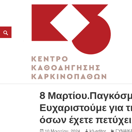
ΚΑΤΗΓΟΡΊΑ:
ΠΑΓΚΟΣΜΙΑ ΜΕΡΑ ΤΗΣ ΓΥΝΑ
K3
ΚΕΝΤΡΟ ΚΑΘΟΔΗΓΗΣΗΣ ΚΑΡΚΙΝΟΠΑΘΩΝ
8 Μαρτίου.Παγκόσμ
Ευχαριστούμε για τ
όσων έχετε πετύχει
10 Μαρτίου, 2024
k3-editor
ΓΥΝΑΙΚ