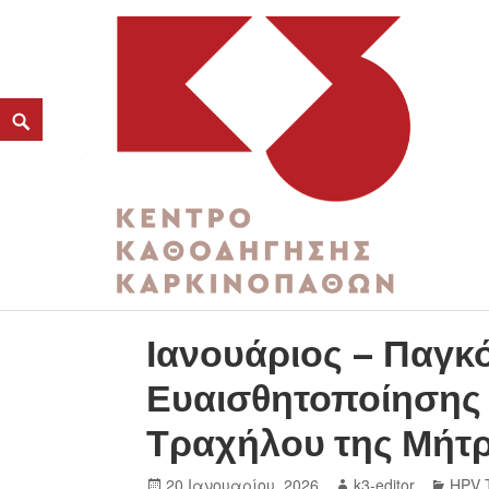
ΚΑΤΗΓΟΡΊΑ:
ΙΑΝΟΥΆΡΙΟΣ ΠΑΓΚΌΣΜΙΟΣ Μ
K3
ΚΕΝΤΡΟ ΚΑΘΟΔΗΓΗΣΗΣ ΚΑΡΚΙΝΟΠΑΘΩΝ
Ιανουάριος – Παγκ
Ευαισθητοποίησης 
Τραχήλου της Μήτ
20 Ιανουαρίου, 2026
k3-editor
HPV 