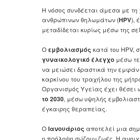
Η νόσος συνδέεται άμεσα με τη 
ανθρώπινων θηλωμάτων (
),
HPV
μεταδίδεται κυρίως μέσω της σ
Ο
κατά του HPV, 
εμβολιασμός
μέσω τε
γυναικολογικό έλεγχο
να μειώσει δραστικά την εμφάν
καρκίνου του τραχήλου της μήτρ
Οργανισμός Υγείας έχει θέσει 
, μέσω υψηλής εμβολιαστι
το 2030
έγκαιρης θεραπείας.
Ο
αποτελεί μια σημ
Ιανουάριος
η πρόληψη σώζουν ζωές. Η ανοιχ