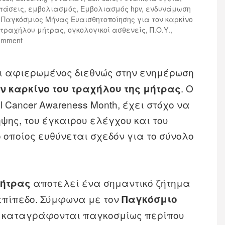
ετάσεις
,
εμβολιασμός
,
Εμβολιασμός hpv
,
ενδυνάμωση
 Παγκόσμιος Μήνας Ευαισθητοποίησης για τον καρκίνο
 τραχήλου μήτρας
,
ογκολογικοί ασθενείς
,
Π.Ο.Υ.
,
omment
ι αφιερωμένος διεθνώς στην ενημέρωση
. Ο
ν καρκίνο του τραχήλου της μήτρας
l Cancer Awareness Month, έχει στόχο να
ψης, του έγκαιρου ελέγχου και του
ο οποίος ευθύνεται σχεδόν για το σύνολο
αποτελεί ένα σημαντικό ζήτημα
μήτρας
επίπεδο. Σύμφωνα με τον
Παγκόσμιο
ο καταγράφονται παγκοσμίως περίπου