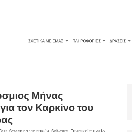
ΣΧΕΤΙΚΆ ΜΕ ΕΜΆΣ
ΠΛΗΡΟΦΟΡΙΕΣ
ΔΡΑΣΕΙΣ
ΉΝΑΣ ΕΥΑΙΣΘΗΤΟΠΟΊΗΣΗΣ ΓΙΑ ΤΟΝ ΚΑΡΚΊΝΟ ΤΟΥ ΤΡΑΧΉΛΟ
όσμιος Μήνας
για τον Καρκίνο του
ρας
Test
,
Screening γυναικών
,
Self-care
,
Γυναικεία υγεία
,