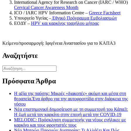
International Agency for Research on Cancer (IARC / WHO)
Cervical Cancer Awareness Month
ICO / IARC HPV Information Centre –
Greece Factsheet
Υπουργείο Υγείας –
Εθνικό Πρόγραμμα Εμβολιασμών
ΕΟΔΥ –
HPV και καρκίνος τραχήλου μήτρας
Κείμενο/προσαρμογή: Ιφιγένεια Αναστασίου για το ΚΑΠΑ3
Αναζητήστε
Αναζήτηση
για:
Πρόσφατα Άρθρα
Η αξία της παύσης: Μικρές «διακοπές» ακόμη και μέσα στη
θεραπεία.Ένα άρθρο για την αυτοφροντίδα στην διάρκεια της
νόσου
Νέα επιστημονική δημοσίευση με τη συμμετοχή του Κάπα3:
Η ζωή μετά τον καρκίνο στην εποχή μετά την COVID-19
MELODIC: Πρόσκληση συμμετοχής για νέους ενήλικες με
καρκίνο και τους φροντιστές τους
Νέο Μητρώο Παροχών Αναπηρίας: Τι Αλλάζει Και Πώς