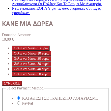
Διευκολύνονται Οι Πολίτες Και Τα Άτομα Με Αναπηρία.
Νέα εγκύκλιος ΕΟΠΥΥ για τις διασυνοριακές συνταγές
φαρμάκων.
ΚΑΝΕ ΜΙΑ ΔΩΡΕΑ
Donation Amount:
10,00
€
Θέλω να δώσω 5 ευρώ
Θέλω να δώσω 10 ευρώ
Θέλω να δώσω 20 ευρώ
Θέλω να δώσω 30 ευρώ
Θέλω να δώσω 40 ευρώ
Θέλω να δώσω 50 ευρώ
ΣΥΝΕΧΙΣΕ
Select Payment Method
ΚΑΤΑΘΕΣΗ ΣΕ ΤΡΑΠΕΖΙΚΟ ΛΟΓΑΡΙΑΣΜΟ
PayPal