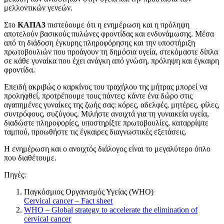
μελλοντικών γενεών.
Στο
ΚΑΠΑ3
πιστεύουμε ότι η ενημέρωση και η πρόληψη
αποτελούν βασικούς πυλώνες φροντίδας και ενδυνάμωσης. Μέσα
από τη διάδοση έγκυρης πληροφόρησης και την υποστήριξη
πρωτοβουλιών που προάγουν τη δημόσια υγεία, στεκόμαστε δίπλα
σε κάθε γυναίκα που έχει ανάγκη από γνώση, πρόληψη και έγκαιρη
φροντίδα.
Επειδή ακριβώς ο καρκίνος του τραχήλου της μήτρας μπορεί να
προληφθεί, προτρέπουμε τους πάντες: κάντε ένα δώρο στις
αγαπημένες γυναίκες της ζωής σας: κόρες, αδελφές, μητέρες, φίλες,
συντρόφους, συζύγους. Μιλήστε ανοιχτά για τη γυναικεία υγεία,
διαδώστε πληροφορίες, υποστηρίξτε πρωτοβουλίες, καταρρίψτε
ταμπού, προωθήστε τις έγκαιρες διαγνωστικές εξετάσεις.
Η ενημέρωση και ο ανοιχτός διάλογος είναι το μεγαλύτερο όπλο
που διαθέτουμε.
Πηγές:
Παγκόσμιος Οργανισμός Υγείας (WHO)
Cervical cancer – Fact sheet
WHO – Global strategy to accelerate the elimination of
cervical cancer