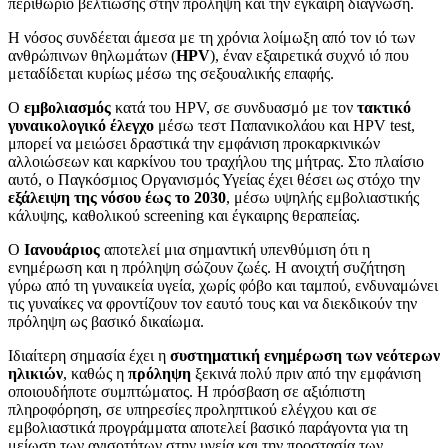
περιθώριο βελτίωσης στην πρόληψη και την έγκαιρη διάγνωση.
Η νόσος συνδέεται άμεσα με τη χρόνια λοίμωξη από τον ιό των
ανθρώπινων θηλωμάτων (
HPV
), έναν εξαιρετικά συχνό ιό που
μεταδίδεται κυρίως μέσω της σεξουαλικής επαφής.
Ο
εμβολιασμός
κατά του HPV, σε συνδυασμό με τον
τακτικό
γυναικολογικό έλεγχο
μέσω τεστ Παπανικολάου και HPV test,
μπορεί να μειώσει δραστικά την εμφάνιση προκαρκινικών
αλλοιώσεων και καρκίνου του τραχήλου της μήτρας. Στο πλαίσιο
αυτό, ο Παγκόσμιος Οργανισμός Υγείας έχει θέσει ως στόχο την
εξάλειψη της νόσου έως το 2030
, μέσω υψηλής εμβολιαστικής
κάλυψης, καθολικού screening και έγκαιρης θεραπείας.
Ο
Ιανουάριος
αποτελεί μια σημαντική υπενθύμιση ότι η
ενημέρωση και η πρόληψη σώζουν ζωές. Η ανοιχτή συζήτηση
γύρω από τη γυναικεία υγεία, χωρίς φόβο και ταμπού, ενδυναμώνει
τις γυναίκες να φροντίζουν τον εαυτό τους και να διεκδικούν την
πρόληψη ως βασικό δικαίωμα.
Ιδιαίτερη σημασία έχει η
συστηματική ενημέρωση των νεότερων
ηλικιών
, καθώς η
πρόληψη
ξεκινά πολύ πριν από την εμφάνιση
οποιουδήποτε συμπτώματος. Η πρόσβαση σε αξιόπιστη
πληροφόρηση, σε υπηρεσίες προληπτικού ελέγχου και σε
εμβολιαστικά προγράμματα αποτελεί βασικό παράγοντα για τη
μείωση των ανισοτήτων στην υγεία και την προστασία των