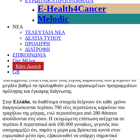
ΕΥΡΩΠΑΪΚΑ ΠΡΟΓΡΑΜΜΑΤΑ
ενημέρωση και την
ευαισθητοποίηση για τον καρκίνο του
E-Health4Cancer
τραχήλου της μήτρας
. Ο μήνας αυτός, γνωστός ως Cervical
Cancer Awareness Month, έχει στόχο να αναδείξει τη σημασία της
Melodic
πρόληψης, του έγκαιρου ελέγχου και του εμβολιασμού κατά του
ιού HPV, ο οποίος ευθύνεται σχεδόν για το σύνολο των
ΝΕΑ
περιστατικών της νόσου.
ΤΕΛΕΥΤΑΙΑ ΝΕΑ
ΔΕΛΤΙΑ ΤΥΠΟΥ
Ο
καρκίνος του τραχήλου της μήτρας
αποτελεί ένα σημαντικό
ΠΡΟΛΗΨΗ
ζήτημα δημόσιας υγείας σε παγκόσμιο επίπεδο. Σύμφωνα με τον
ΔΙΑΤΡΟΦΗ
Παγκόσμιο Οργανισμό Υγείας
, κάθε χρόνο καταγράφονται
ΕΠΙΚΟΙΝΩΝΙΑ
παγκοσμίως περίπου 660.000 νέες περιπτώσεις και περισσότεροι
Γίνε Μέλος
από 350.000 θάνατοι. Πρόκειται για έναν από τους συχνότερους
Κάνε Δωρεά
καρκίνους στις γυναίκες, ιδιαίτερα σε χώρες όπου η πρόσβαση σε
GR
προληπτικό έλεγχο και εμβολιασμό είναι περιορισμένη.
Ταυτόχρονα, είναι ένας από τους λίγους καρκίνους που μπορούν σε
μεγάλο βαθμό να προληφθούν μέσω οργανωμένων προγραμμάτων
πρόληψης και έγκαιρης διάγνωσης.
Στην
Ελλάδα
, τα διαθέσιμα στοιχεία δείχνουν ότι κάθε χρόνο
διαγιγνώσκονται περίπου 700 νέες περιπτώσεις καρκίνου του
τραχήλου της μήτρας, ενώ περισσότεροι από 280 θάνατοι
αποδίδονται στη νόσο. Η εκτιμώμενη επίπτωση ανέρχεται σε
περίπου 8 περιστατικά ανά 100.000 γυναίκες, γεγονός που
υπογραμμίζει ότι, παρότι η χώρα μας βρίσκεται κοντά στον
ευρωπαϊκό μέσο όρο, εξακολουθεί να υπάρχει σημαντικό