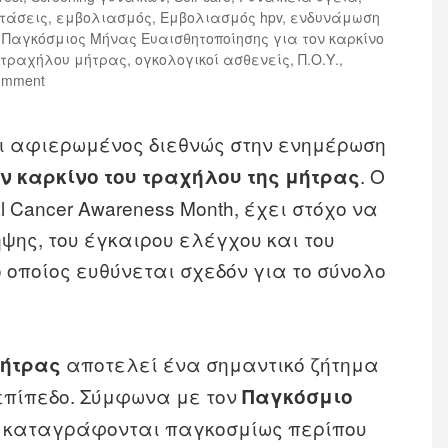
ετάσεις
,
εμβολιασμός
,
Εμβολιασμός hpv
,
ενδυνάμωση
 Παγκόσμιος Μήνας Ευαισθητοποίησης για τον καρκίνο
 τραχήλου μήτρας
,
ογκολογικοί ασθενείς
,
Π.Ο.Υ.
,
omment
ι αφιερωμένος διεθνώς στην ενημέρωση
. Ο
ν καρκίνο του τραχήλου της μήτρας
l Cancer Awareness Month, έχει στόχο να
ψης, του έγκαιρου ελέγχου και του
ο οποίος ευθύνεται σχεδόν για το σύνολο
αποτελεί ένα σημαντικό ζήτημα
μήτρας
επίπεδο. Σύμφωνα με τον
Παγκόσμιο
ο καταγράφονται παγκοσμίως περίπου