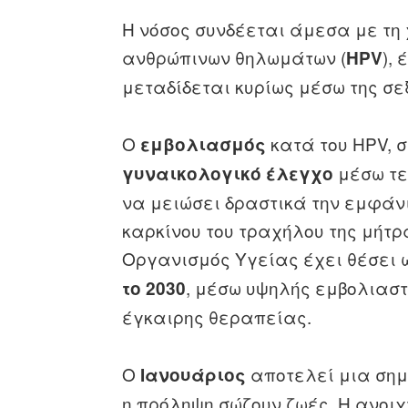
Η νόσος συνδέεται άμεσα με τη 
ανθρώπινων θηλωμάτων (
),
HPV
μεταδίδεται κυρίως μέσω της σ
Ο
κατά του HPV, 
εμβολιασμός
μέσω τε
γυναικολογικό έλεγχο
να μειώσει δραστικά την εμφάν
καρκίνου του τραχήλου της μήτρ
Οργανισμός Υγείας έχει θέσει 
, μέσω υψηλής εμβολιαστι
το 2030
έγκαιρης θεραπείας.
Ο
αποτελεί μια σημ
Ιανουάριος
η πρόληψη σώζουν ζωές. Η ανοιχ