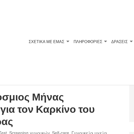
ΣΧΕΤΙΚΆ ΜΕ ΕΜΆΣ
ΠΛΗΡΟΦΟΡΙΕΣ
ΔΡΑΣΕΙΣ
όσμιος Μήνας
για τον Καρκίνο του
ρας
Test
,
Screening γυναικών
,
Self-care
,
Γυναικεία υγεία
,