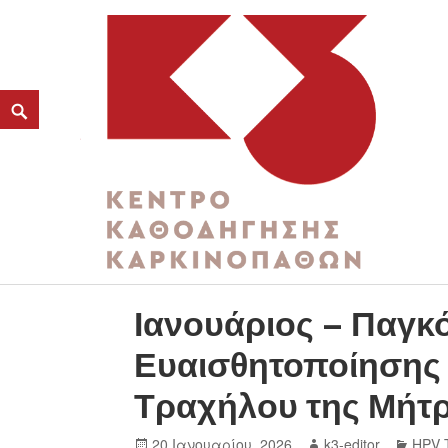
ΚΑΤΗΓΟΡΊΑ:
HPV TEST
K3
ΚΕΝΤΡΟ ΚΑΘΟΔΗΓΗΣΗΣ ΚΑΡΚΙΝΟΠΑΘΩΝ
Ιανουάριος – Παγκ
Ευαισθητοποίησης 
Τραχήλου της Μήτ
20 Ιανουαρίου, 2026
k3-editor
HPV 