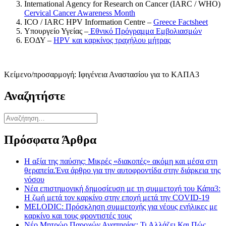
International Agency for Research on Cancer (IARC / WHO)
Cervical Cancer Awareness Month
ICO / IARC HPV Information Centre –
Greece Factsheet
Υπουργείο Υγείας –
Εθνικό Πρόγραμμα Εμβολιασμών
ΕΟΔΥ –
HPV και καρκίνος τραχήλου μήτρας
Κείμενο/προσαρμογή: Ιφιγένεια Αναστασίου για το ΚΑΠΑ3
Αναζητήστε
Αναζήτηση
για:
Πρόσφατα Άρθρα
Η αξία της παύσης: Μικρές «διακοπές» ακόμη και μέσα στη
θεραπεία.Ένα άρθρο για την αυτοφροντίδα στην διάρκεια της
νόσου
Νέα επιστημονική δημοσίευση με τη συμμετοχή του Κάπα3:
Η ζωή μετά τον καρκίνο στην εποχή μετά την COVID-19
MELODIC: Πρόσκληση συμμετοχής για νέους ενήλικες με
καρκίνο και τους φροντιστές τους
Νέο Μητρώο Παροχών Αναπηρίας: Τι Αλλάζει Και Πώς