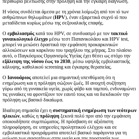
περιθώριο βελτίωσης στην πρόληψη και την έγκαιρη διάγνωση.
Η νόσος συνδέεται άμεσα με τη χρόνια λοίμωξη από τον ιό των
ανθρώπινων θηλωμάτων (
HPV
), έναν εξαιρετικά συχνό ιό που
μεταδίδεται κυρίως μέσω της σεξουαλικής επαφής.
Ο
εμβολιασμός
κατά του HPV, σε συνδυασμό με τον
τακτικό
γυναικολογικό έλεγχο
μέσω τεστ Παπανικολάου και HPV test,
μπορεί να μειώσει δραστικά την εμφάνιση προκαρκινικών
αλλοιώσεων και καρκίνου του τραχήλου της μήτρας. Στο πλαίσιο
αυτό, ο Παγκόσμιος Οργανισμός Υγείας έχει θέσει ως στόχο την
εξάλειψη της νόσου έως το 2030
, μέσω υψηλής εμβολιαστικής
κάλυψης, καθολικού screening και έγκαιρης θεραπείας.
Ο
Ιανουάριος
αποτελεί μια σημαντική υπενθύμιση ότι η
ενημέρωση και η πρόληψη σώζουν ζωές. Η ανοιχτή συζήτηση
γύρω από τη γυναικεία υγεία, χωρίς φόβο και ταμπού, ενδυναμώνει
τις γυναίκες να φροντίζουν τον εαυτό τους και να διεκδικούν την
πρόληψη ως βασικό δικαίωμα.
Ιδιαίτερη σημασία έχει η
συστηματική ενημέρωση των νεότερων
ηλικιών
, καθώς η
πρόληψη
ξεκινά πολύ πριν από την εμφάνιση
οποιουδήποτε συμπτώματος. Η πρόσβαση σε αξιόπιστη
πληροφόρηση, σε υπηρεσίες προληπτικού ελέγχου και σε
εμβολιαστικά προγράμματα αποτελεί βασικό παράγοντα για τη
μείωση των ανισοτήτων στην υγεία και την προστασία των