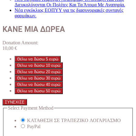
Διευκολύνονται Οι Πολίτες Και Τα Άτομα Με Αναπηρία.
Νέα εγκύκλιος ΕΟΠΥΥ για τις διασυνοριακές συνταγές
φαρμάκων.
ΚΑΝΕ ΜΙΑ ΔΩΡΕΑ
Donation Amount:
10,00
€
Θέλω να δώσω 5 ευρώ
Θέλω να δώσω 10 ευρώ
Θέλω να δώσω 20 ευρώ
Θέλω να δώσω 30 ευρώ
Θέλω να δώσω 40 ευρώ
Θέλω να δώσω 50 ευρώ
ΣΥΝΕΧΙΣΕ
Select Payment Method
ΚΑΤΑΘΕΣΗ ΣΕ ΤΡΑΠΕΖΙΚΟ ΛΟΓΑΡΙΑΣΜΟ
PayPal