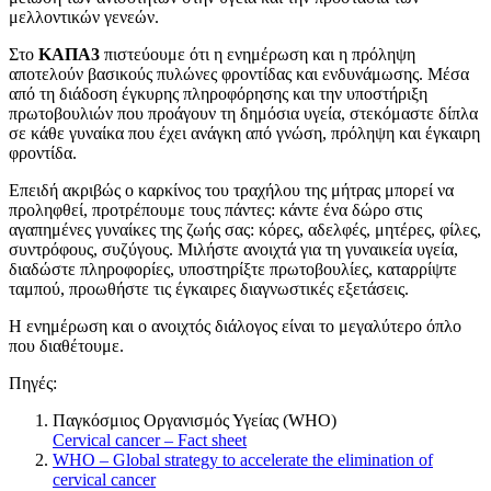
μελλοντικών γενεών.
Στο
ΚΑΠΑ3
πιστεύουμε ότι η ενημέρωση και η πρόληψη
αποτελούν βασικούς πυλώνες φροντίδας και ενδυνάμωσης. Μέσα
από τη διάδοση έγκυρης πληροφόρησης και την υποστήριξη
πρωτοβουλιών που προάγουν τη δημόσια υγεία, στεκόμαστε δίπλα
σε κάθε γυναίκα που έχει ανάγκη από γνώση, πρόληψη και έγκαιρη
φροντίδα.
Επειδή ακριβώς ο καρκίνος του τραχήλου της μήτρας μπορεί να
προληφθεί, προτρέπουμε τους πάντες: κάντε ένα δώρο στις
αγαπημένες γυναίκες της ζωής σας: κόρες, αδελφές, μητέρες, φίλες,
συντρόφους, συζύγους. Μιλήστε ανοιχτά για τη γυναικεία υγεία,
διαδώστε πληροφορίες, υποστηρίξτε πρωτοβουλίες, καταρρίψτε
ταμπού, προωθήστε τις έγκαιρες διαγνωστικές εξετάσεις.
Η ενημέρωση και ο ανοιχτός διάλογος είναι το μεγαλύτερο όπλο
που διαθέτουμε.
Πηγές:
Παγκόσμιος Οργανισμός Υγείας (WHO)
Cervical cancer – Fact sheet
WHO – Global strategy to accelerate the elimination of
cervical cancer