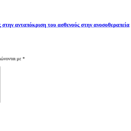
υς στην ανταπόκριση του ασθενούς στην ανοσοθεραπεία
ιώνονται με
*