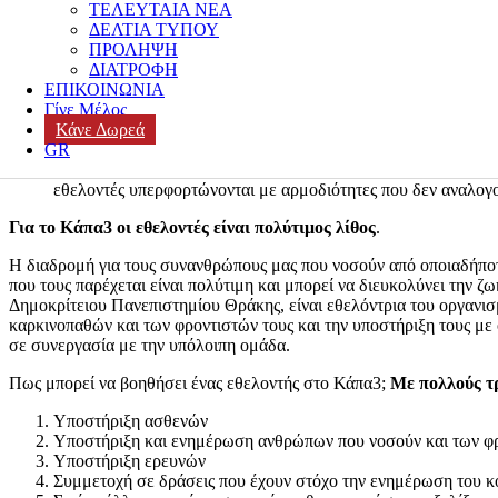
ΤΕΛΕΥΤΑΙΑ ΝΕΑ
ΔΕΛΤΙΑ ΤΥΠΟΥ
Ψυχική υγεία και προσωπική ανάπτυξη:
Το αίσθημα της προ
ΠΡΟΛΗΨΗ
τον σημαντικό ρόλο του εθελοντισμού στην ψυχική υγεία, υπ
ΔΙΑΤΡΟΦΗ
αυτοεκτίμηση
και
αίσθηση ικανοποίησης
από τον εαυτό. Ακ
ΕΠΙΚΟΙΝΩΝΙΑ
Γίνε Μέλος
Κάνε Δωρεά
GR
Οικονομικά οφέλη:
Η ανάπτυξη δεξιοτήτων, της ικανότητας γ
ευκαιρίες
, ενώ ταυτόχρονα μειώνει το κόστος των κοινωνικώ
εθελοντές υπερφορτώνονται με αρμοδιότητες που δεν αναλογο
Για το Κάπα3 οι εθελοντές είναι πολύτιμος λίθος
.
Η διαδρομή για τους συνανθρώπους μας που νοσούν από οποιαδήποτε κ
που τους παρέχεται είναι πολύτιμη και μπορεί να διευκολύνει την 
Δημοκρίτειου Πανεπιστημίου Θράκης, είναι εθελόντρια του οργανισ
καρκινοπαθών και των φροντιστών τους και την υποστήριξη τους με
σε συνεργασία με την υπόλοιπη ομάδα.
Πως μπορεί να βοηθήσει ένας εθελοντής στο Κάπα3;
Με πολλούς τ
Υποστήριξη ασθενών
Υποστήριξη και ενημέρωση ανθρώπων που νοσούν και των φρ
Υποστήριξη ερευνών
Συμμετοχή σε δράσεις που έχουν στόχο την ενημέρωση του κ