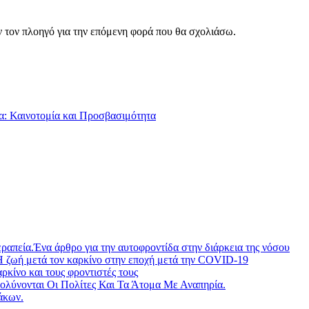
ν τον πλοηγό για την επόμενη φορά που θα σχολιάσω.
: Καινοτομία και Προσβασιμότητα
ραπεία.Ένα άρθρο για την αυτοφροντίδα στην διάρκεια της νόσου
Η ζωή μετά τον καρκίνο στην εποχή μετά την COVID-19
ίνο και τους φροντιστές τους
λύνονται Οι Πολίτες Και Τα Άτομα Με Αναπηρία.
άκων.