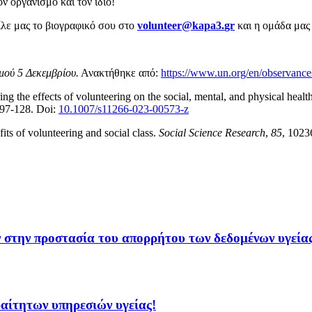
ον οργανισμό και τον ίδιο!
ίλε μας το βιογραφικό σου στο
volunteer
@
kapa
3.
gr
και η ομάδα μας
ού 5 Δεκεμβρίου.
Ανακτήθηκε από:
https://www.un.org/en/observance
ng the effects of volunteering on the social, mental, and physical heal
 97-128. Doi:
10.1007/s11266-023-00573-z
ts of volunteering and social class.
Social Science Research
,
85
, 1023
ών στην προστασία του απορρήτου των δεδομένων υγεί
ραίτητων υπηρεσιών υγείας!