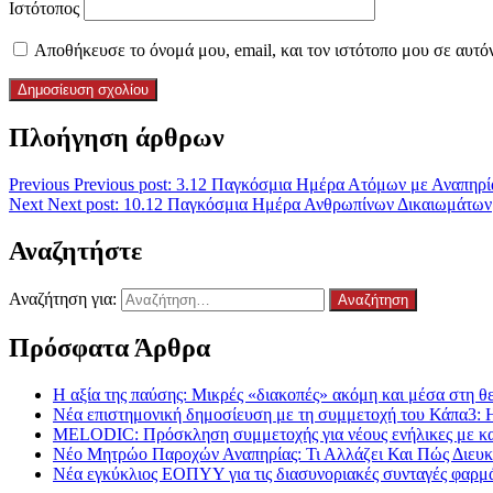
Ιστότοπος
Αποθήκευσε το όνομά μου, email, και τον ιστότοπο μου σε αυτό
Πλοήγηση άρθρων
Previous
Previous post:
3.12 Παγκόσμια Ημέρα Ατόμων με Αναπηρία
Next
Next post:
10.12 Παγκόσμια Ημέρα Ανθρωπίνων Δικαιωμάτων
Αναζητήστε
Αναζήτηση για:
Πρόσφατα Άρθρα
Η αξία της παύσης: Μικρές «διακοπές» ακόμη και μέσα στη θε
Νέα επιστημονική δημοσίευση με τη συμμετοχή του Κάπα3: 
MELODIC: Πρόσκληση συμμετοχής για νέους ενήλικες με καρκ
Νέο Μητρώο Παροχών Αναπηρίας: Τι Αλλάζει Και Πώς Διευκο
Νέα εγκύκλιος ΕΟΠΥΥ για τις διασυνοριακές συνταγές φαρμ