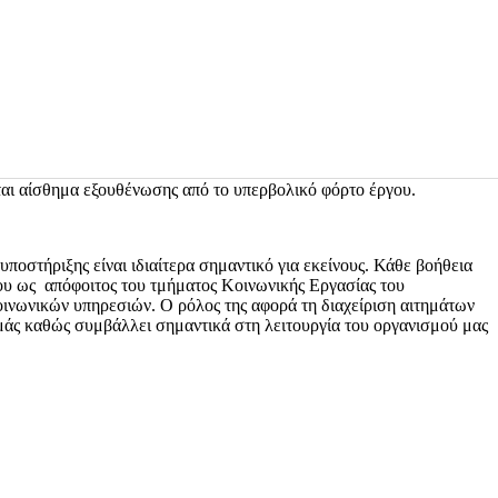
τιώνει σημαντικά την ψυχική υγεία τους. Έρευνες έχουν αναδείξει
σθηματικής εξουθένωσης
, ενώ παράλληλα παρατηρείται
αυξημένη
τυξης κοινωνικών δεξιοτήτων
και
προσωπικής ταυτότητας.
οντικές δράσεις, οδηγεί ακόμα σε
καλύτερες επαγγελματικές
λικά. Παρά τα οικονομικά οφέλη που σημειώθηκαν, συχνά οι
ται αίσθημα εξουθένωσης από το υπερβολικό φόρτο έργου.
ποστήριξης είναι ιδιαίτερα σημαντικό για εκείνους. Κάθε βοήθεια
όπου ως απόφοιτος του τμήματος Κοινωνικής Εργασίας του
οινωνικών υπηρεσιών. Ο ρόλος της αφορά τη διαχείριση αιτημάτων
εμάς καθώς συμβάλλει σημαντικά στη λειτουργία του οργανισμού μας