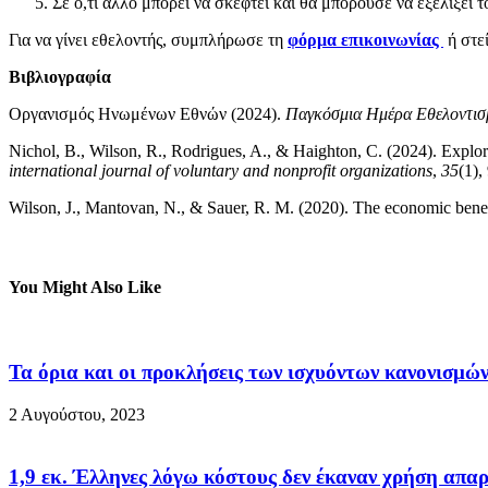
Σε ό,τι άλλο μπορεί να σκεφτεί και θα μπορούσε να εξελίξει τ
Για να γίνει εθελοντής, συμπλήρωσε τη
φόρμα επικοινωνίας
ή στε
Βιβλιογραφία
Οργανισμός Ηνωμένων Εθνών (2024).
Παγκόσμια Ημέρα Εθελοντισμ
Nichol, B., Wilson, R., Rodrigues, A., & Haighton, C. (2024). Explori
international journal of voluntary and nonprofit organizations
,
35
(1),
Wilson, J., Mantovan, N., & Sauer, R. M. (2020). The economic benefi
You Might Also Like
Τα όρια και οι προκλήσεις των ισχυόντων κανονισμ
2 Αυγούστου, 2023
1,9 εκ. Έλληνες λόγω κόστους δεν έκαναν χρήση απα