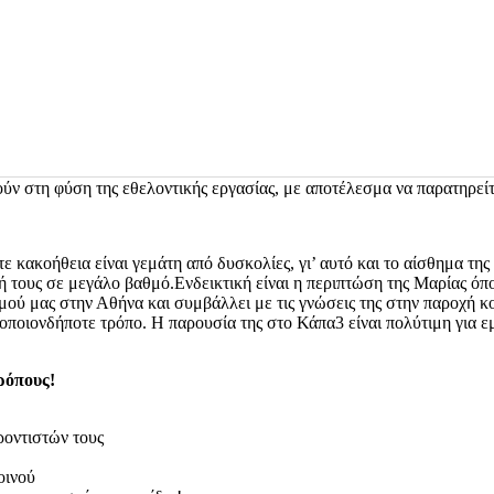
σφοράς και της ικανοποίησης που αντλούν οι εθελοντές από αυτή, βελ
ογραμμίζοντας πως μειώνει τα επίπεδα
άγχους, κατάθλιψης
και
συναι
όμα, οι εθελοντικές δράσεις αναμφίβολα προσφέρουν ευκαιρίες
ανάπ
ια εργασία και η κοινωνική δικτύωση που πραγματοποιείται στις εθελ
ν υπηρεσιών που παρέχονται από οργανώσεις και την κοινότητα συνο
ύν στη φύση της εθελοντικής εργασίας, με αποτέλεσμα να παρατηρεί
ακοήθεια είναι γεμάτη από δυσκολίες, γι’ αυτό και το αίσθημα της υ
ζωή τους σε μεγάλο βαθμό.Ενδεικτική είναι η περιπτώση της Μαρίας 
μού μας στην Αθήνα και συμβάλλει με τις γνώσεις της στην παροχή κ
 οποιονδήποτε τρόπο. Η παρουσία της στο Κάπα3 είναι πολύτιμη για 
ρόπους!
οντιστών τους
οινού