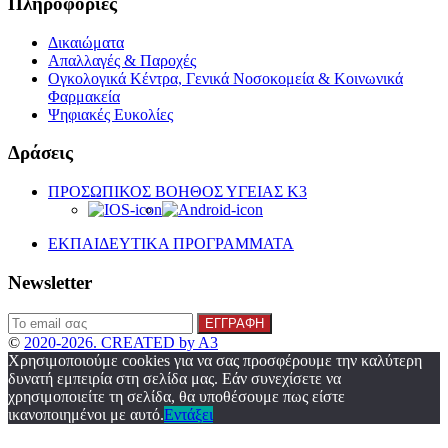
Πληροφορίες
Δικαιώματα
Απαλλαγές & Παροχές
Ογκολογικά Κέντρα, Γενικά Νοσοκομεία & Κοινωνικά
Φαρμακεία
Ψηφιακές Ευκολίες
Δράσεις
ΠΡΟΣΩΠΙΚΟΣ ΒΟΗΘΟΣ ΥΓΕΙΑΣ K3
ΕΚΠΑΙΔΕΥΤΙΚΑ ΠΡΟΓΡΑΜΜΑΤΑ
Newsletter
©
2020-2026. CREATED by A3
Χρησιμοποιούμε cookies για να σας προσφέρουμε την καλύτερη
δυνατή εμπειρία στη σελίδα μας. Εάν συνεχίσετε να
χρησιμοποιείτε τη σελίδα, θα υποθέσουμε πως είστε
ικανοποιημένοι με αυτό.
Εντάξει