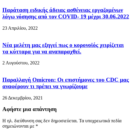
Παράταση ειδικής άδειας ασθένειας εργαζομένων
λόγω νόσησης από τον COVID- 19 μέχρι 30.06.2022
23 Απριλίου, 2022
Nέα μελέτη μας εξηγεί πως ο κορoνοϊός χειρίζεται
τα κύτταρα για να αναπαραχθεί.
2 Αυγούστου, 2022
Παραλλαγή Omicron: Οι επιστήμονες του CDC μας
αναφέρουν τι πρέπει να γνωρίζουμε
26 Δεκεμβρίου, 2021
Αφήστε μια απάντηση
Η ηλ. διεύθυνση σας δεν δημοσιεύεται.
Τα υποχρεωτικά πεδία
σημειώνονται με
*