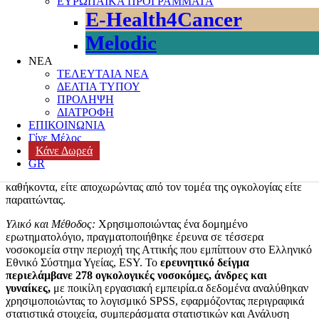
ΕΥΡΩΠΑΪΚΑ ΠΡΟΓΡΑΜΜΑΤΑ
αλλάζουν καθήκοντα και να παραιτούνται από το χώρο
E-Health4Cancer
εργασίας.
Melodic
Ενώ αυτό το φαινόμενο περιγράφεται σε μεγάλο βαθμό από τη
βιβλιογραφία, δεν έχει διεξαχθεί έρευνα στην Ελλάδα που να
ΝΕΑ
διερευνά την τάση του νοσηλευτικού προσωπικού να παραιτηθεί
ΤΕΛΕΥΤΑΙΑ ΝΕΑ
από το χώρο εργασίας.
Με την πρώτη μελέτη στην Ελλάδα που
ΔΕΛΤΙΑ ΤΥΠΟΥ
διερευνά την εργασιακή ικανοποίηση των νοσηλευτών σε σχέση με
ΠΡΟΛΗΨΗ
την τάση τους να αλλάζουν καθήκοντα, απαιτείται περαιτέρω έρευνα
ΔΙΑΤΡΟΦΗ
για τον περιορισμό του εν λόγω φαινομένου.
ΕΠΙΚΟΙΝΩΝΙΑ
Γίνε Μέλος
Στόχος της παρούσας έρευνας:
Να διερευνήσει την εργασιακή
Κάνε Δωρεά
ικανοποίηση των νοσηλευτών κατά την εξέταση των αιτίων της
GR
δυσαρέσκειάς του σχετικά με την τάση τους να αλλάζουν
καθήκοντα, είτε αποχωρώντας από τον τομέα της ογκολογίας είτε
παραιτώντας.
Υλικό και Μέθοδος:
Χρησιμοποιώντας ένα δομημένο
ερωτηματολόγιο, πραγματοποιήθηκε έρευνα σε τέσσερα
νοσοκομεία στην περιοχή της Αττικής που εμπίπτουν στο Ελληνικό
Εθνικό Σύστημα Υγείας, ESY. Το
ερευνητικό δείγμα
περιελάμβανε 278 ογκολογικές νοσοκόμες, άνδρες και
γυναίκες,
με ποικίλη εργασιακή εμπειρία.α δεδομένα αναλύθηκαν
χρησιμοποιώντας το λογισμικό SPSS, εφαρμόζοντας περιγραφικά
στατιστικά στοιχεία, συμπεράσματα στατιστικών και Ανάλυση