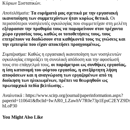
Κύριων Συστατικών.
Αποτελέσματα:
Τα ευρήματά μας σχετικά με την εργασιακή
ικανοποίηση των συμμετεχόντων ήταν κυρίως θετικά.
Οι
περισσότεροι νοσηλευτές ογκολογίας που συμμετείχαν στη μελέτη
εξέφρασαν την προθυμία τους να παραμείνουν στον τρέχοντα
χώρο εργασίας τους, καθώς οι τοποθετήσεις τους, τους
επιτρέπουν να διαδώσουν στα καθήκοντά τους τις γνώσεις και
την εμπειρία που είχαν αποκτήσει προηγουμένως.
Συμπέρασμα:
Καθώς η εργασιακή ικανοποίηση των νοσηλευτών
ογκολογίας επηρεάζει τη συνολική απόδοση και την αφοσίωσή
τους στο επάγγελμά τους,
οι παράμετροι ως συνθήκες εργασίας,
η ίση κατανομή του φόρτου εργασίας, η ανεξάρτητη λήψη
αποφάσεων και η αναγνώριση των εργαζομένων από τη
διοίκηση των ηλικιωμένων, πρέπει να θεωρηθούν ως
πρωταρχικά πεδία βελτίωσης .
Αναλυτικά : https://www.scirp.org/journal/paperinformation.aspx?
paperid=110641&fbclid=IwAR0_LZawhV7R0e73p1EpsC2EYZ9D
hLoP30
You Might Also Like