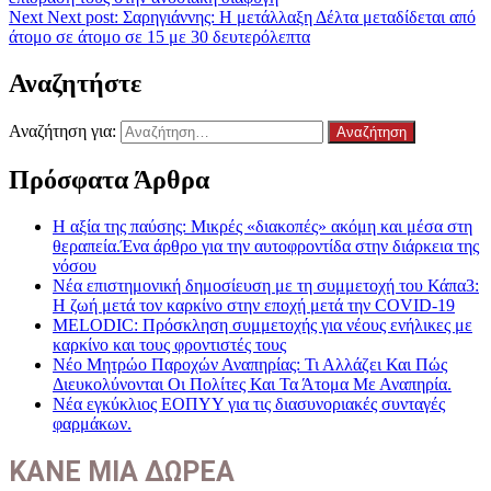
Next
Next post:
Σαρηγιάννης: Η μετάλλαξη Δέλτα μεταδίδεται από
άτομο σε άτομο σε 15 με 30 δευτερόλεπτα
Αναζητήστε
Αναζήτηση για:
Πρόσφατα Άρθρα
Η αξία της παύσης: Μικρές «διακοπές» ακόμη και μέσα στη
θεραπεία.Ένα άρθρο για την αυτοφροντίδα στην διάρκεια της
νόσου
Νέα επιστημονική δημοσίευση με τη συμμετοχή του Κάπα3:
Η ζωή μετά τον καρκίνο στην εποχή μετά την COVID-19
MELODIC: Πρόσκληση συμμετοχής για νέους ενήλικες με
καρκίνο και τους φροντιστές τους
Νέο Μητρώο Παροχών Αναπηρίας: Τι Αλλάζει Και Πώς
Διευκολύνονται Οι Πολίτες Και Τα Άτομα Με Αναπηρία.
Νέα εγκύκλιος ΕΟΠΥΥ για τις διασυνοριακές συνταγές
φαρμάκων.
ΚΑΝΕ ΜΙΑ ΔΩΡΕΑ