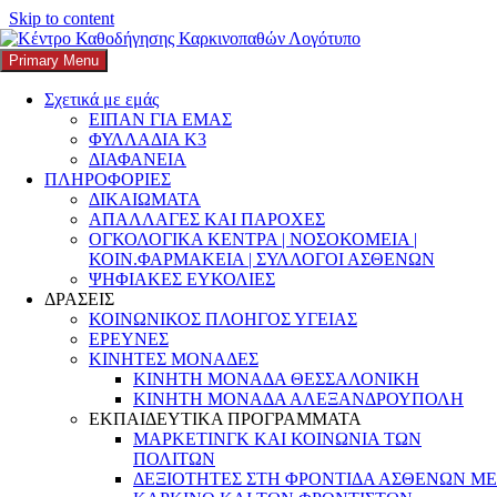
Skip to content
Search
Αναζήτηση για:
Primary Menu
K3
ΚΕΝΤΡΟ ΚΑΘΟΔΗΓΗΣΗΣ ΚΑΡΚΙΝΟΠΑΘΩΝ
Σχετικά με εμάς
ΕΙΠΑΝ ΓΙΑ ΕΜΑΣ
Κορονοϊός: Οδηγίες για ασφαλή ταξίδια
ΦΥΛΛΑΔΙΑ Κ3
ΔΙΑΦΑΝΕΙΑ
από τον ΕΟΔΥ
ΠΛΗΡΟΦΟΡΙΕΣ
ΔΙΚΑΙΩΜΑΤΑ
Posted on
4 Ιουνίου, 2021
Author
k3-editor
Categories
covid 19
,
ΑΠΑΛΛΑΓΕΣ ΚΑΙ ΠΑΡΟΧΕΣ
ΥΓΕΙΑ
Tags
#ταξιδεύω_με_ασφάλεια
ΟΓΚΟΛΟΓΙΚΑ ΚΕΝΤΡΑ | ΝΟΣΟΚΟΜΕΙΑ |
ΚΟΙΝ.ΦΑΡΜΑΚΕΙΑ | ΣΥΛΛΟΓΟΙ ΑΣΘΕΝΩΝ
Χρήσιμες οδηγίες για όσους πρόκειται να ταξιδέψουν εν μέσω
ΨΗΦΙΑΚΕΣ ΕΥΚΟΛΙΕΣ
κορονοϊού εξέδωσε ο
ΕΟΔΥ.
Όπως αναφέρει χαρακτηριστικά ο
ΔΡΑΣΕΙΣ
Οργανισμός, ο κίνδυνος για τον ταξιδιώτη θεωρείται
πολύ υψηλός
.
ΚΟΙΝΩΝΙΚΟΣ ΠΛΟΗΓΟΣ ΥΓΕΙΑΣ
Γενικά συνιστάται η αποφυγή των ταξιδιών εάν δεν είναι απολύτως
ΕΡΕΥΝΕΣ
απαραίτητα, ιδιαίτερα για τα άτομα που ανήκουν σε
ομάδα υψηλού
ΚΙΝΗΤΕΣ ΜΟΝΑΔΕΣ
κινδύνου.
ΚΙΝΗΤΗ ΜΟΝΑΔΑ ΘΕΣΣΑΛΟΝΙΚΗ
ΚΙΝΗΤΗ ΜΟΝΑΔΑ ΑΛΕΞΑΝΔΡΟΥΠΟΛΗ
Πριν το ταξίδι
ΕΚΠΑΙΔΕΥΤΙΚΑ ΠΡΟΓΡΑΜΜΑΤΑ
ΜΑΡΚΕΤΙΝΓΚ ΚΑΙ ΚΟΙΝΩΝΙΑ ΤΩΝ
Ενημερώνεστε
για τους ισχύοντες περιορισμούς, σχετικά με ταξίδι
ΠΟΛΙΤΩΝ
στη χώρα/περιοχή προορισμού.
ΔΕΞΙΟΤΗΤΕΣ ΣΤΗ ΦΡΟΝΤΙΔΑ ΑΣΘΕΝΩΝ ΜΕ