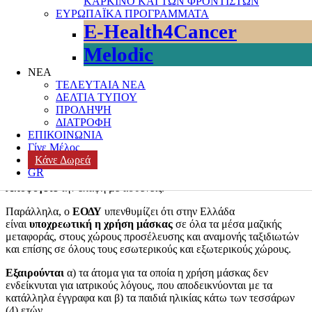
ΚΑΡΚΙΝΟ ΚΑΙ ΤΩΝ ΦΡΟΝΤΙΣΤΩΝ
Αναβάλετε το ταξίδι
σας αν έχετε πυρετό ή συμπτώματα από το
ΕΥΡΩΠΑΪΚΑ ΠΡΟΓΡΑΜΜΑΤΑ
αναπνευστικό όπως δυσκολία στην αναπνοή, βήχα κλπ.
E-Health4Cancer
Κατά την διάρκεια του ταξιδιού
Melodic
Πλένετε
συχνά τα χέρια σας με νερό και σαπούνι ή χρησιμοποιείτε
ΝΕΑ
αλκοολούχο αντισηπτικό διάλυμα.
ΤΕΛΕΥΤΑΙΑ ΝΕΑ
ΔΕΛΤΙΑ ΤΥΠΟΥ
Καλύπτετε
το στόμα και τη μύτη σας με χαρτομάντηλο ή με το
ΠΡΟΛΗΨΗ
μανίκι και όχι με το χέρι, όταν βήχετε ή φτερνίζεστε.
ΔΙΑΤΡΟΦΗ
ΕΠΙΚΟΙΝΩΝΙΑ
Αποφύγετε
την επαφή με άλλα άτομα αν έχετε πυρετό ή
Γίνε Μέλος
συμπτώματα από το αναπνευστικό, όπως δυσκολία στην αναπνοή,
Κάνε Δωρεά
βήχα κλπ και αναζητείστε ιατρική βοήθεια.
GR
Αποφύγετε
την επαφή με ασθενείς.
Παράλληλα, ο
ΕΟΔΥ
υπενθυμίζει ότι στην Ελλάδα
είναι
υποχρεωτική η χρήση μάσκας
σε όλα τα μέσα μαζικής
μεταφοράς, στους χώρους προσέλευσης και αναμονής ταξιδιωτών
και επίσης σε όλους τους εσωτερικούς και εξωτερικούς χώρους.
Εξαιρούνται
α) τα άτομα για τα οποία η χρήση μάσκας δεν
ενδείκνυται για ιατρικούς λόγους, που αποδεικνύονται με τα
κατάλληλα έγγραφα και β) τα παιδιά ηλικίας κάτω των τεσσάρων
(4) ετών.