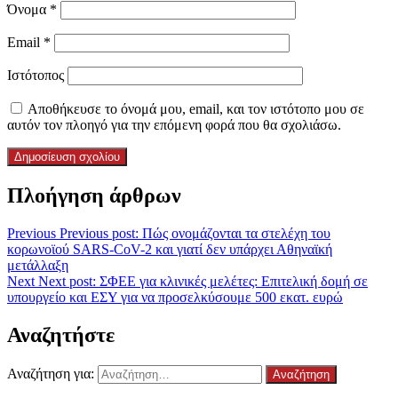
Όνομα
*
Email
*
Ιστότοπος
Αποθήκευσε το όνομά μου, email, και τον ιστότοπο μου σε
αυτόν τον πλοηγό για την επόμενη φορά που θα σχολιάσω.
Πλοήγηση άρθρων
Previous
Previous post:
Πώς ονομάζονται τα στελέχη του
κορωνοϊού SARS-CoV-2 και γιατί δεν υπάρχει Αθηναϊκή
μετάλλαξη
Next
Next post:
ΣΦΕΕ για κλινικές μελέτες: Επιτελική δομή σε
υπουργείο και ΕΣΥ για να προσελκύσουμε 500 εκατ. ευρώ
Αναζητήστε
Αναζήτηση για: