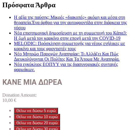
Πρόσφατα Άρθρα
Η αξία της παύσης: Μικρές «διακοπές» ακόμη και μέσα στη
θεραπεία.Ένα άρθρο για την αυτοφροντίδα στην διάρκεια της
νόσου
Νέα επιστημονική δημοσίευση με τη συμμετοχή του Κάπα3:
Η ζωή μετά τον καρκίνο στην εποχή μετά την COVID-19
MELODIC: Πρόσκληση συμμετοχής για νέους ενήλικες με
καρκίνο και τους φροντιστές τους
Νέο Μητρώο Παροχών Αναπηρίας: Τι Αλλάζει Και Πώς
Διευκολύνονται Οι Πολίτες Και Τα Άτομα Με Αναπηρία.
Νέα εγκύκλιος ΕΟΠΥΥ για τις διασυνοριακές συνταγές
φαρμάκων.
ΚΑΝΕ ΜΙΑ ΔΩΡΕΑ
Donation Amount:
10,00
€
Θέλω να δώσω 5 ευρώ
Θέλω να δώσω 10 ευρώ
Θέλω να δώσω 20 ευρώ
Θέλω να δώσω 30 ευρώ