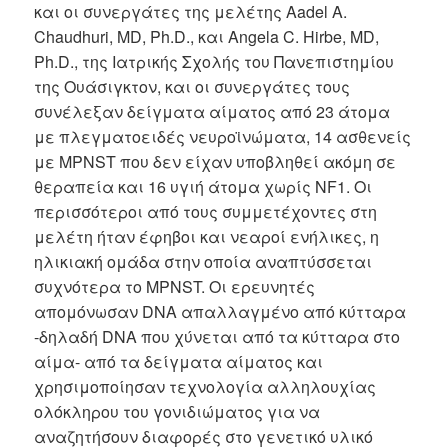
και οι συνεργάτες της μελέτης Aadel A.
Chaudhuri, MD, Ph.D., και Angela C. Hirbe, MD,
Ph.D., της Ιατρικής Σχολής του Πανεπιστημίου
της Ουάσιγκτον, και οι συνεργάτες τους
συνέλεξαν δείγματα αίματος από 23 άτομα
με πλεγματοειδές νευροϊνώματα, 14 ασθενείς
με MPNST που δεν είχαν υποβληθεί ακόμη σε
θεραπεία και 16 υγιή άτομα χωρίς NF1. Οι
περισσότεροι από τους συμμετέχοντες στη
μελέτη ήταν έφηβοι και νεαροί ενήλικες, η
ηλικιακή ομάδα στην οποία αναπτύσσεται
συχνότερα το MPNST. Οι ερευνητές
απομόνωσαν DNA απαλλαγμένο από κύτταρα
-δηλαδή DNA που χύνεται από τα κύτταρα στο
αίμα- από τα δείγματα αίματος και
χρησιμοποίησαν τεχνολογία αλληλουχίας
ολόκληρου του γονιδιώματος για να
αναζητήσουν διαφορές στο γενετικό υλικό