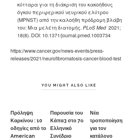
κύτταρα για τη διάκριση του κακοήθους
όγκου περιφερικού νευρικού ελύτρου
(MPNST) από την καλοήθη πρόδρομη βλάβη
του: Μια μελέτη διατομής.
PLoS Med
2021;
18(8). DOI: 10.1371/journal.pmed.1003734
https://www.cancer.gov/news-events/press-
releases/2021/neurofibromatosis-cancer-blood-test
YOU MIGHT ALSO LIKE
Πρόληψη
Παρουσία του
Νέα
Καρκίνου : 10
Κάπα3 στο 7ο
τροποποίηση
οδηγίες από το
Ελληνικό
για τον
American
Συνέδριο
κατάλογο