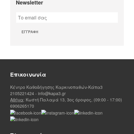
Newsletter
Επικοινωνία
Κέντρο Καθοδήγησης Καρκινοπαθών-Κάπα3
2105221424
-
info@kapa3.gr
Αθήνα
: Κωστή Παλαμά 13, 3ος όροφος, (09:00 - 17:00)
6906265170