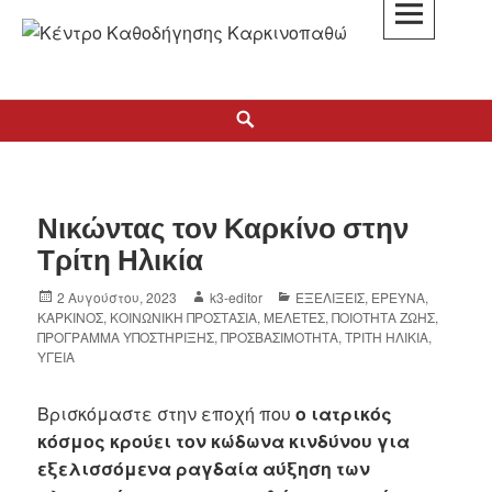
K3
ΚΕΝΤΡΟ ΚΑΘΟΔΗΓΗΣΗΣ ΚΑΡΚΙΝΟΠΑΘΩΝ
Νικώντας τον Καρκίνο στην
Τρίτη Ηλικία
2 Αυγούστου, 2023
k3-editor
ΕΞΕΛΙΞΕΙΣ
,
ΕΡΕΥΝΑ
,
ΚΑΡΚΙΝΟΣ
,
ΚΟΙΝΩΝΙΚΗ ΠΡΟΣΤΑΣΙΑ
,
ΜΕΛΕΤΕΣ
,
ΠΟΙΟΤΗΤΑ ΖΩΗΣ
,
ΠΡΟΓΡΑΜΜΑ ΥΠΟΣΤΗΡΙΞΗΣ
,
ΠΡΟΣΒΑΣΙΜΟΤΗΤΑ
,
ΤΡΙΤΗ ΗΛΙΚΙΑ
,
ΥΓΕΙΑ
Βρισκόμαστε στην εποχή που
ο ιατρικός
κόσμος κρούει τον κώδωνα κινδύνου για
εξελισσόμενα ραγδαία αύξηση των