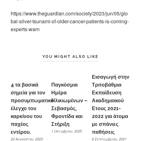
https://www.theguardian.com/society/2023/jun/05/glo
bal-silver-tsunami-of-older-cancer-patients-is-coming-
experts-warn
YOU MIGHT ALSO LIKE
Εισαγωγή στην
4 τα βασικά
Παγκόσμια
Τριτοβάθμια
σημεία για τον
Ημέρα
Εκπαίδευση
προσυμπωματικό
Ηλικιωμένων –
Ακαδημαικού
έλεγχο του
Σεβασμός,
Ετους 2021-
καρκίνου του
Φροντίδα και
2022 για άτομα
παχέος
Στήριξη
με σπάνιες
1 Οκτωβρίου, 2025
εντέρου.
παθήσεις
20 Αυγούστου, 2023
6 Σεπτεμβρίου, 2021