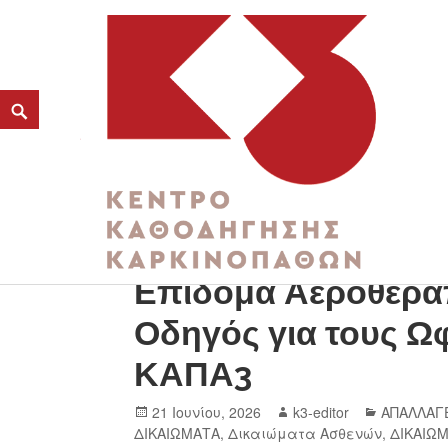
Νέα Κοινή Υπουργι
K3
Επίδομα Αεροθεραπ
ΚΕΝΤΡΟ ΚΑΘΟΔΗΓΗΣΗΣ ΚΑΡΚΙΝΟΠΑΘΩΝ
Οδηγός για τους Ω
ΚΑΠΑ3
21 Ιουνίου, 2026
k3-editor
ΑΠΑΛΛΑΓ
ΔΙΚΑΙΩΜΑΤΑ
,
Δικαιώματα Ασθενών
,
ΔΙΚΑΙΩ