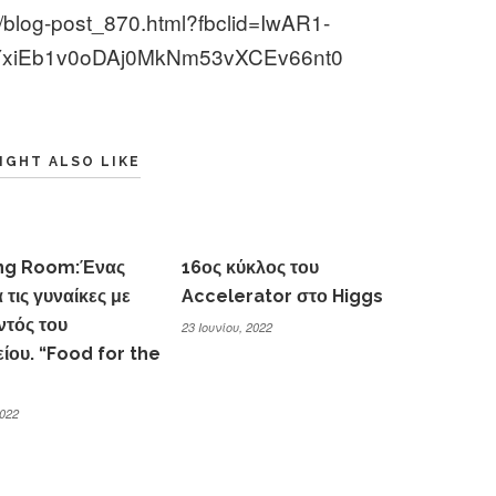
/blog-post_870.html?fbclid=IwAR1-
xiEb1v0oDAj0MkNm53vXCEv66nt0
IGHT ALSO LIKE
ng Room:Ένας
16ος κύκλος του
 τις γυναίκες με
Accelerator στο Higgs
ντός του
23 Ιουνίου, 2022
ίου. “Food for the
022