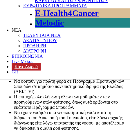
ΚΑΡΚΙΝΟ ΚΑΙ ΤΩΝ ΦΡΟΝΤΙΣΤΩΝ
Μια εξαιρετική πρωτοβουλία του
Συλλόγου Γονιών Παιδιών με
ΕΥΡΩΠΑΪΚΑ ΠΡΟΓΡΑΜΜΑΤΑ
Νεοπλασματική Ασθένεια – Η Φλόγα
, προκηρύσσει τη
E-Health4Cancer
χορήγηση
δεκαπέντε υποτροφιών ύψους 2.000 ευρώ
για το
ακαδημαϊκό έτος 2024-2025 σε προπτυχιακούς φοιτητές που
Melodic
φοιτούν σε δημόσια πανεπιστημιακά ιδρύματα στην Ελλάδα, οι
οποίοι ολοκλήρωσαν με επιτυχία όλα τα μαθήματα των
ΝΕΑ
προηγούμενων ετών φοίτησης και νόσησαν από νεοπλασματική
ΤΕΛΕΥΤΑΙΑ ΝΕΑ
νόσο (αρχική διάγνωση ή υποτροπή) κατά τη διάρκεια του Λυκείου
ΔΕΛΤΙΑ ΤΥΠΟΥ
ή του Γυμνασίου.
ΠΡΟΛΗΨΗ
ΔΙΑΤΡΟΦΗ
Προϋποθέσεις συμμετοχής στο πρόγραμμα:
ΕΠΙΚΟΙΝΩΝΙΑ
Γίνε Μέλος
Οι φοιτητές να διαθέτουν ελληνικό Αριθμό Φορολογικού
Κάνε Δωρεά
Μητρώου (ΑΦΜ).
GR
Να είναι κάτοχοι απολυτηρίου από Λύκειο στην Ελλάδα.
Να φοιτούν για πρώτη φορά σε Πρόγραμμα Προπτυχιακών
Σπουδών σε δημόσιο πανεπιστημιακό ίδρυμα της Ελλάδας
(ΑΕΙ/ ΤΕΙ).
Η επιτυχής ολοκλήρωση όλων των μαθημάτων των
προηγούμενων ετών φοίτησης, όπως αυτά ορίζονται στο
εκάστοτε Πρόγραμμα Σπουδών.
Να έχουν νοσήσει από νεοπλασματική νόσο κατά τη
διάρκεια του Λυκείου ή του Γυμνασίου, είτε λόγω αρχικής
διάγνωσης είτε λόγω υποτροπής της νόσου, με αποτέλεσμα
να διακοπεί η ομαλή ροή φοίτησης.