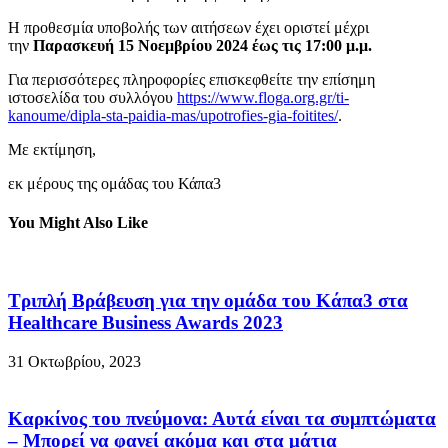
Η προθεσμία υποβολής των αιτήσεων έχει οριστεί μέχρι
την
Παρασκευή 15 Νοεμβρίου 2024 έως τις 17:00 μ.μ.
Για περισσότερες πληροφορίες επισκεφθείτε την επίσημη
ιστοσελίδα του συλλόγου
https://www.floga.org.gr/ti-
kanoume/dipla-sta-paidia-mas/upotrofies-gia-foitites/
.
Με εκτίμηση,
εκ μέρους της ομάδας του Κάπα3
You Might Also Like
Τριπλή Βράβευση για την ομάδα του Κάπα3 στα
Healthcare Business Awards 2023
31 Οκτωβρίου, 2023
Καρκίνος του πνεύμονα: Αυτά είναι τα συμπτώματα
– Μπορεί να φανεί ακόμα και στα μάτια