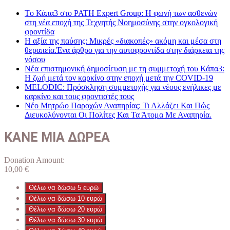
Tο Κάπα3 στο PATH Expert Group: Η φωνή των ασθενών
στη νέα εποχή της Τεχνητής Νοημοσύνης στην ογκολογική
φροντίδα
Η αξία της παύσης: Μικρές «διακοπές» ακόμη και μέσα στη
θεραπεία.Ένα άρθρο για την αυτοφροντίδα στην διάρκεια της
νόσου
Νέα επιστημονική δημοσίευση με τη συμμετοχή του Κάπα3:
Η ζωή μετά τον καρκίνο στην εποχή μετά την COVID-19
MELODIC: Πρόσκληση συμμετοχής για νέους ενήλικες με
καρκίνο και τους φροντιστές τους
Νέο Μητρώο Παροχών Αναπηρίας: Τι Αλλάζει Και Πώς
Διευκολύνονται Οι Πολίτες Και Τα Άτομα Με Αναπηρία.
ΚΑΝΕ ΜΙΑ ΔΩΡΕΑ
Donation Amount:
10,00
€
Θέλω να δώσω 5 ευρώ
Θέλω να δώσω 10 ευρώ
Θέλω να δώσω 20 ευρώ
Θέλω να δώσω 30 ευρώ