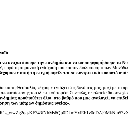
η νόσησή του με PCR test, το PCR test έχει διενεργηθεί στον ασθενή 
ς υποβληθεί η αίτηση, ο ασθενής λαμβάνει SMS στο κινητό του γ
οπής, είτε είναι θετική είτε απορριπτική.
 διάστημα λίγων ωρών.
Για τις περιπτώσεις που εγκρίνεται η χορήγ
ου ραντεβού και κατευθύνονται, σύμφωνα με τα ισχύοντα πρωτόκολλ
ων αντισωμάτων και διαρκεί περίπου 30 λεπτά.
Ο ασθενής παραμένε
νοϊό
για να αναχαιτίσουμε την πανδημία και να αποσυμφορήσουμε τα Ν
ΕΣΥ, παρά τη σημαντική ενίσχυση του και τον διπλασιασμό των Μονάδω
δεχόμαστε αυτή τη στιγμή οφείλεται σε συντριπτικό ποσοστό απ
α και τη Θεσσαλία, «έχουμε εντάξει στις δυνάμεις μας, μαζί με το π
α αποκατάστασης του ιδιωτικού τομέα. Συνεπώς, η πολιτεία θα συνεχίσ
ανδημίας προϋποθέτει όλοι, στο βαθμό που μας αναλογεί, να επιδ
ρηση των μέτρων δημόσιας υγείας».
clid=IwAR1-_wwZg2qq-KF343fNhMs6Qp0DkmYxiEb1v0oDAj0MkNm53v