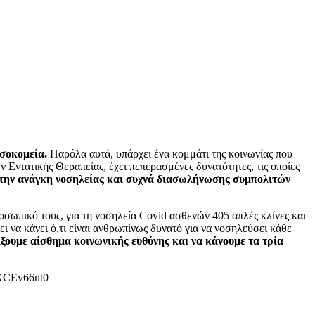
κατά το τελευταίο πενθήμερο.
ια την επιβεβαίωση παραλαβής της αίτησης. Τόσο ο γιατρός όσο
ηση μονοκλωνικών αντισωμάτων, οι ασθενείς ενημερώνονται από το
α για COVID-19, στον κατάλληλα διαμορφωμένο χώρο της έγχυσης.
ι στην ειδική μονάδα περίπου δύο ώρες για την έγχυση και την
οσοκομεία.
Παρόλα αυτά, υπάρχει ένα κομμάτι της κοινωνίας που
ν Εντατικής Θεραπείας, έχει πεπερασμένες δυνατότητες, τις οποίες
ό την ανάγκη νοσηλείας και συχνά διασωλήνωσης συμπολιτών
ροσωπικό τους, για τη νοσηλεία Covid ασθενών 405 απλές κλίνες και
ει να κάνει ό,τι είναι ανθρωπίνως δυνατό για να νοσηλεύσει κάθε
είξουμε αίσθημα κοινωνικής ευθύνης και να κάνουμε τα τρία
XCEv66nt0