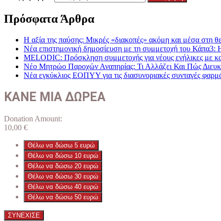
Πρόσφατα Άρθρα
Η αξία της παύσης: Μικρές «διακοπές» ακόμη και μέσα στη θε
Νέα επιστημονική δημοσίευση με τη συμμετοχή του Κάπα3: 
MELODIC: Πρόσκληση συμμετοχής για νέους ενήλικες με καρκ
Νέο Μητρώο Παροχών Αναπηρίας: Τι Αλλάζει Και Πώς Διευκο
Νέα εγκύκλιος ΕΟΠΥΥ για τις διασυνοριακές συνταγές φαρμ
ΚΑΝΕ ΜΙΑ ΔΩΡΕΑ
Donation Amount:
10,00
€
Θέλω να δώσω 5 ευρώ
Θέλω να δώσω 10 ευρώ
Θέλω να δώσω 20 ευρώ
Θέλω να δώσω 30 ευρώ
Θέλω να δώσω 40 ευρώ
Θέλω να δώσω 50 ευρώ
ΣΥΝΕΧΙΣΕ