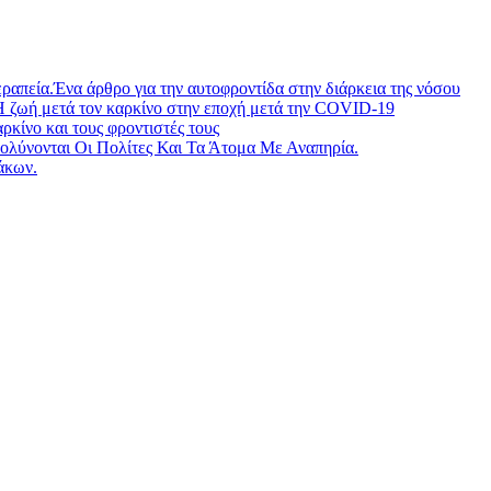
ραπεία.Ένα άρθρο για την αυτοφροντίδα στην διάρκεια της νόσου
Η ζωή μετά τον καρκίνο στην εποχή μετά την COVID-19
ίνο και τους φροντιστές τους
λύνονται Οι Πολίτες Και Τα Άτομα Με Αναπηρία.
άκων.