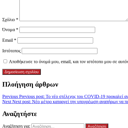
Σχόλιο
*
Όνομα
*
Email
*
Ιστότοπος
Αποθήκευσε το όνομά μου, email, και τον ιστότοπο μου σε αυτό
Πλοήγηση άρθρων
Previous
Previous post:
Το νέο στέλεχος του COVID-19 προκαλεί α
Next
Next post:
Νέο μέτρο καταργεί την υποχρέωση αναπήρων να 
Αναζητήστε
Αναζήτηση για: