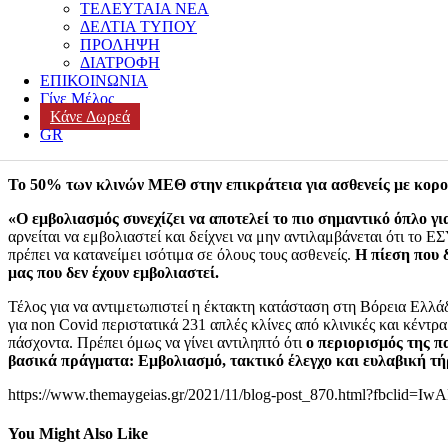
ΤΕΛΕΥΤΑΙΑ ΝΕΑ
μόνο εάν ο ασθενής έχει ηλικία 12 ετών και άνω, έχει επιβεβαιωθεί 
ΔΕΛΤΙΑ ΤΥΠΟΥ
Ο θεράπων ιατρός συμπληρώνει τα στοιχεία του ασθενούς. Μόλι
ΠΡΟΛΗΨΗ
και ο ασθενής ενημερώνονται με SMS για την απόφαση της Επιτρ
ΔΙΑΤΡΟΦΗ
ΕΠΙΚΟΙΝΩΝΙΑ
Η αξιολόγηση των αιτήσεων γίνεται από την Επιτροπή μέσα σε
Γίνε Μέλος
Νοσοκομείο υποδοχής και προσέρχονται στον καθορισμένο χρόνο τ
Κάνε Δωρεά
Η χορήγηση είναι μία απλή διαδικασία όμοια με την έγχυση άλλ
GR
παρακολούθηση.
Το 50% των κλινών ΜΕΘ στην επικράτεια για ασθενείς με κορο
«Ο εμβολιασμός συνεχίζει να αποτελεί το πιο σημαντικό όπλο 
αρνείται να εμβολιαστεί και δείχνει να μην αντιλαμβάνεται ότι το 
πρέπει να κατανείμει ισότιμα σε όλους τους ασθενείς.
Η πίεση που 
μας που δεν έχουν εμβολιαστεί.
Τέλος για να αντιμετωπιστεί η έκτακτη κατάσταση στη Βόρεια Ελλάδ
για non Covid περιστατικά 231 απλές κλίνες από κλινικές και κέντρ
πάσχοντα. Πρέπει όμως να γίνει αντιληπτό ότι
ο περιορισμός της π
βασικά πράγματα: Εμβολιασμό, τακτικό έλεγχο και ευλαβική τή
https://www.themaygeias.gr/2021/11/blog-post_870.html?fb
You Might Also Like