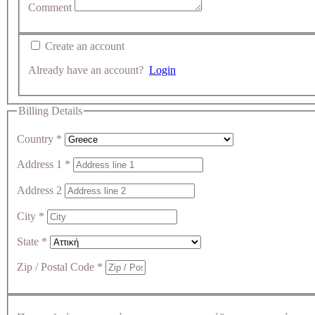
Comment
Create an account
Already have an account?
Login
Billing Details
Country
*
Address 1
*
Address 2
City
*
State
*
Zip / Postal Code
*