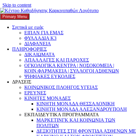
Skip to content
Search
Αναζήτηση για:
Primary Menu
K3
ΚΕΝΤΡΟ ΚΑΘΟΔΗΓΗΣΗΣ ΚΑΡΚΙΝΟΠΑΘΩΝ
Σχετικά με εμάς
ΕΙΠΑΝ ΓΙΑ ΕΜΑΣ
Καρκίνος του πνεύμονα: Συμμετοχή του
ΦΥΛΛΑΔΙΑ Κ3
ΔΙΑΦΑΝΕΙΑ
Kapa3 στο πρόγραμμα Ψυχοκοινωνικής
ΠΛΗΡΟΦΟΡΙΕΣ
Υποστήριξης BREETH της Fairlife
ΔΙΚΑΙΩΜΑΤΑ
ΑΠΑΛΛΑΓΕΣ ΚΑΙ ΠΑΡΟΧΕΣ
ΟΓΚΟΛΟΓΙΚΑ ΚΕΝΤΡΑ | ΝΟΣΟΚΟΜΕΙΑ |
Posted on
27 Αυγούστου, 2022
27 Αυγούστου, 2022
Author
k3-
ΚΟΙΝ.ΦΑΡΜΑΚΕΙΑ | ΣΥΛΛΟΓΟΙ ΑΣΘΕΝΩΝ
editor
Categories
ΔΡΑΣΕΙΣ
,
ΕΞΕΛΙΞΕΙΣ
,
ΚΑΡΚΙΝΟΣ
,
ΨΗΦΙΑΚΕΣ ΕΥΚΟΛΙΕΣ
ΚΑΡΚΙΝΟΣ ΤΟΥ ΠΝΕΥΜΟΝΑ
,
ΠΡΟΓΡΑΜΜΑ
ΔΡΑΣΕΙΣ
ΥΠΟΣΤΗΡΙΞΗΣ
,
ΣΥΝΕΡΓΑΣΙΕΣ
,
ΥΓΕΙΑ
,
ΦΑΡΜΑΚΑ –
ΚΟΙΝΩΝΙΚΟΣ ΠΛΟΗΓΟΣ ΥΓΕΙΑΣ
ΕΞΕΤΑΣΕΙΣ
ΕΡΕΥΝΕΣ
ΚΙΝΗΤΕΣ ΜΟΝΑΔΕΣ
Αποτελεί τον πιο κοινό καρκίνο στους άνδρες και τον δεύτερο
ΚΙΝΗΤΗ ΜΟΝΑΔΑ ΘΕΣΣΑΛΟΝΙΚΗ
πιο κοινό καρκίνο στις γυναίκες.
Υπάρχουν διάφορα είδη
ΚΙΝΗΤΗ ΜΟΝΑΔΑ ΑΛΕΞΑΝΔΡΟΥΠΟΛΗ
καρκίνου του πνεύμονα. Οι δύο πιο κοινοί τύποι είναι ο
ΕΚΠΑΙΔΕΥΤΙΚΑ ΠΡΟΓΡΑΜΜΑΤΑ
μακροκυτταρικός (85% των περιπτώσεων) και ο μικροκυτταρικός
ΜΑΡΚΕΤΙΝΓΚ ΚΑΙ ΚΟΙΝΩΝΙΑ ΤΩΝ
καρκίνος του πνεύμονα(πιο σπάνιος και πιο επιθετικός ).
ΠΟΛΙΤΩΝ
ΔΕΞΙΟΤΗΤΕΣ ΣΤΗ ΦΡΟΝΤΙΔΑ ΑΣΘΕΝΩΝ ΜΕ
ΠΑΡΑΓΟΝΤΕΣ ΚΙΝΔΥΝΟΥ