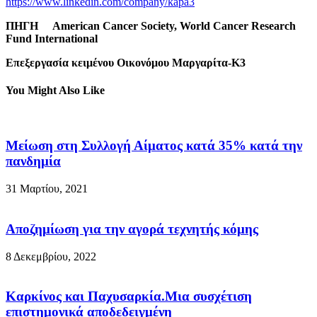
https://www.linkedin.com/company/kapa3
ΠΗΓΗ
American
Cancer
Society,
World Cancer Research
Fund International
Επεξεργασία κειμένου Οικονόμου Μαργαρίτα-Κ3
You Might Also Like
Μείωση στη Συλλογή Αίματος κατά 35% κατά την
πανδημία
31 Μαρτίου, 2021
Αποζημίωση για την αγορά τεχνητής κόμης
8 Δεκεμβρίου, 2022
Καρκίνος και Παχυσαρκία.Μια συσχέτιση
επιστημονικά αποδεδειγμένη