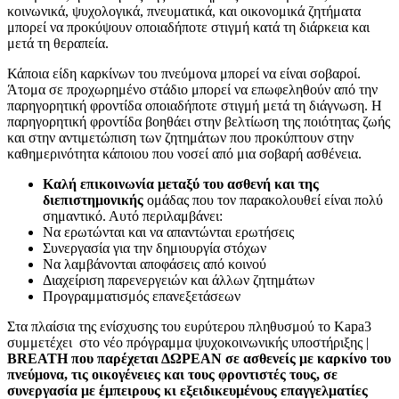
κοινωνικά, ψυχολογικά, πνευματικά, και οικονομικά ζητήματα
μπορεί να προκύψουν οποιαδήποτε στιγμή κατά τη διάρκεια και
μετά τη θεραπεία.
Κάποια είδη καρκίνων του πνεύμονα μπορεί να είναι σοβαροί.
Άτομα σε προχωρημένο στάδιο μπορεί να επωφεληθούν από την
παρηγορητική φροντίδα οποιαδήποτε στιγμή μετά τη διάγνωση. Η
παρηγορητική φροντίδα βοηθάει στην βελτίωση της ποιότητας ζωής
και στην αντιμετώπιση των ζητημάτων που προκύπτουν στην
καθημερινότητα κάποιου που νοσεί από μια σοβαρή ασθένεια.
Καλή επικοινωνία μεταξύ του ασθενή και της
διεπιστημονικής
ομάδας που τον παρακολουθεί είναι πολύ
σημαντικό. Αυτό περιλαμβάνει:
Να ερωτώνται και να απαντώνται ερωτήσεις
Συνεργασία για την δημιουργία στόχων
Να λαμβάνονται αποφάσεις από κοινού
Διαχείριση παρενεργειών και άλλων ζητημάτων
Προγραμματισμός επανεξετάσεων
Στα πλαίσια της ενίσχυσης του ευρύτερου πληθυσμού το Kapa3
συμμετέχει στο νέο πρόγραμμα ψυχοκοινωνικής υποστήριξης |
BREATH που παρέχεται ΔΩΡΕΑΝ σε ασθενείς με καρκίνο του
πνεύμονα, τις οικογένειες και τους φροντιστές τους, σε
συνεργασία με έμπειρους κι εξειδικευμένους επαγγελματίες