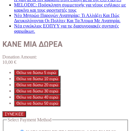
MELODIC: Πρόσκληση συμμετοχής για νέους ενήλικες με
καρκίνο και τους φροντιστές τους
Νέο Μητρώο Παροχών Αναπηρίας: Τι Αλλάζει Και Πώς
Διευκολύνονται Οι Πολίτες Και Τα Άτομα Με Αναπηρία.
Νέα εγκύκλιος ΕΟΠΥΥ για τις διασυνοριακές συνταγές
φαρμάκων.
ΚΑΝΕ ΜΙΑ ΔΩΡΕΑ
Donation Amount:
10,00
€
Θέλω να δώσω 5 ευρώ
Θέλω να δώσω 10 ευρώ
Θέλω να δώσω 20 ευρώ
Θέλω να δώσω 30 ευρώ
Θέλω να δώσω 40 ευρώ
Θέλω να δώσω 50 ευρώ
ΣΥΝΕΧΙΣΕ
Select Payment Method