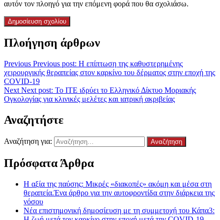
αυτόν τον πλοηγό για την επόμενη φορά που θα σχολιάσω.
Πλοήγηση άρθρων
Previous
Previous post:
Η επίπτωση της καθυστερημένης
χειρουργικής θεραπείας στον καρκίνο του δέρματος στην εποχή της
COVID-19
Next
Next post:
To ΙΤΕ ιδρύει το Ελληνικό Δίκτυο Μοριακής
Ογκολογίας για κλινικές μελέτες και ιατρική ακριβείας
Αναζητήστε
Αναζήτηση για:
Πρόσφατα Άρθρα
Η αξία της παύσης: Μικρές «διακοπές» ακόμη και μέσα στη
θεραπεία.Ένα άρθρο για την αυτοφροντίδα στην διάρκεια της
νόσου
Νέα επιστημονική δημοσίευση με τη συμμετοχή του Κάπα3:
Η ζωή μετά τον καρκίνο στην εποχή μετά την COVID-19