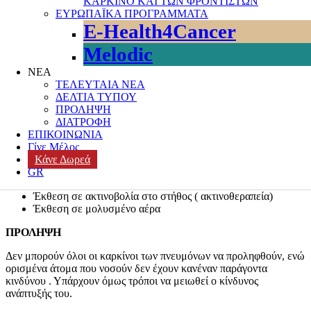
ΚΑΡΚΙΝΟ ΚΑΙ ΤΩΝ ΦΡΟΝΤΙΣΤΩΝ
ΕΥΡΩΠΑΪΚΑ ΠΡΟΓΡΑΜΜΑΤΑ
Το κάπνισμα αποτελεί τον κύριο παράγοντα κινδύνου για την
E-Health4Cancer
ανάπτυξη του καρκίνου στον πνεύμονα αλλά δεν αποτελεί άμεση
αιτία, δηλαδή άτομα που δεν έχουν υπάρξει καπνιστές μπορούν να
Melodic
νοσήσουν .
ΝΕΑ
Παράγοντες κινδύνου που μπορούν να τροποποιηθούν
ΤΕΛΕΥΤΑΙΑ ΝΕΑ
ΔΕΛΤΙΑ ΤΥΠΟΥ
Κάπνισμα
ΠΡΟΛΗΨΗ
Παθητικό κάπνισμα
ΔΙΑΤΡΟΦΗ
Έκθεση σε καρκινογόνα ή χημικά ( ραδόνιο, αμίαντος)
ΕΠΙΚΟΙΝΩΝΙΑ
Γίνε Μέλος
Παράγοντες κινδύνου που δεν μπορούν να τροποποιηθούν
Κάνε Δωρεά
Ηλικία
GR
Προσωπικό ή οικογενειακό ιστορικό
Έκθεση σε ακτινοβολία στο στήθος ( ακτινοθεραπεία)
Έκθεση σε μολυσμένο αέρα
ΠΡΟΛΗΨΗ
Δεν μπορούν όλοι οι καρκίνοι των πνευμόνων να προληφθούν, ενώ
ορισμένα άτομα που νοσούν δεν έχουν κανέναν παράγοντα
κινδύνου . Υπάρχουν όμως τρόποι να μειωθεί ο κίνδυνος
ανάπτυξής του.