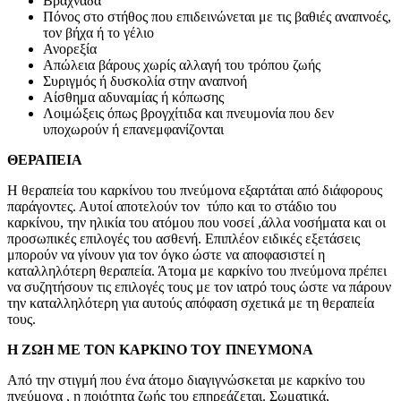
Βραχνάδα
Πόνος στο στήθος που επιδεινώνεται με τις βαθιές αναπνοές,
τον βήχα ή το γέλιο
Ανορεξία
Απώλεια βάρους χωρίς αλλαγή του τρόπου ζωής
Συριγμός ή δυσκολία στην αναπνοή
Αίσθημα αδυναμίας ή κόπωσης
Λοιμώξεις όπως βρογχίτιδα και πνευμονία που δεν
υποχωρούν ή επανεμφανίζονται
ΘΕΡΑΠΕΙΑ
Η θεραπεία του καρκίνου του πνεύμονα εξαρτάται από διάφορους
παράγοντες. Αυτοί αποτελούν τον τύπο και το στάδιο του
καρκίνου, την ηλικία του ατόμου που νοσεί ,άλλα νοσήματα και οι
προσωπικές επιλογές του ασθενή. Επιπλέον ειδικές εξετάσεις
μπορούν να γίνουν για τον όγκο ώστε να αποφασιστεί η
καταλληλότερη θεραπεία. Άτομα με καρκίνο του πνεύμονα πρέπει
να συζητήσουν τις επιλογές τους με τον ιατρό τους ώστε να πάρουν
την καταλληλότερη για αυτούς απόφαση σχετικά με τη θεραπεία
τους.
Η ΖΩΗ ΜΕ ΤΟΝ ΚΑΡΚΙΝΟ ΤΟΥ ΠΝΕΥΜΟΝΑ
Από την στιγμή που ένα άτομο διαγιγνώσκεται με καρκίνο του
πνεύμονα , η ποιότητα ζωής του επηρεάζεται. Σωματικά,