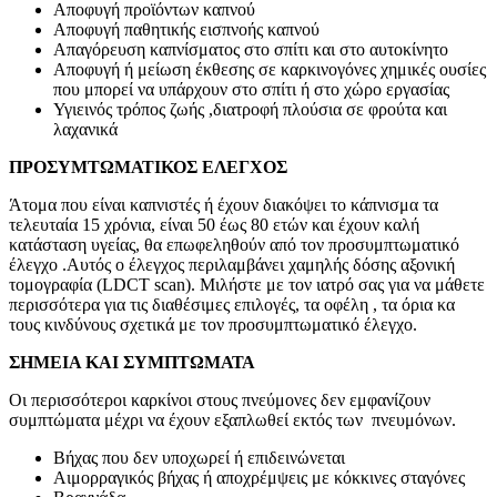
Αποφυγή προϊόντων καπνού
Αποφυγή παθητικής εισπνοής καπνού
Απαγόρευση καπνίσματος στο σπίτι και στο αυτοκίνητο
Αποφυγή ή μείωση έκθεσης σε καρκινογόνες χημικές ουσίες
που μπορεί να υπάρχουν στο σπίτι ή στο χώρο εργασίας
Υγιεινός τρόπος ζωής ,διατροφή πλούσια σε φρούτα και
λαχανικά
ΠΡΟΣΥΜΤΩΜΑΤΙΚΟΣ ΕΛΕΓΧΟΣ
Άτομα που είναι καπνιστές ή έχουν διακόψει το κάπνισμα τα
τελευταία 15 χρόνια, είναι 50 έως 80 ετών και έχουν καλή
κατάσταση υγείας, θα επωφεληθούν από τον προσυμπτωματικό
έλεγχο .Αυτός ο έλεγχος περιλαμβάνει χαμηλής δόσης αξονική
τομογραφία (LDCT scan). Μιλήστε με τον ιατρό σας για να μάθετε
περισσότερα για τις διαθέσιμες επιλογές, τα οφέλη , τα όρια κα
τους κινδύνους σχετικά με τον προσυμπτωματικό έλεγχο.
ΣΗΜΕΙΑ ΚΑΙ ΣΥΜΠΤΩΜΑΤΑ
Οι περισσότεροι καρκίνοι στους πνεύμονες δεν εμφανίζουν
συμπτώματα μέχρι να έχουν εξαπλωθεί εκτός των πνευμόνων.
Βήχας που δεν υποχωρεί ή επιδεινώνεται
Αιμορραγικός βήχας ή αποχρέμψεις με κόκκινες σταγόνες