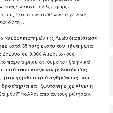
ών ασθενών και πολλές φορές
5 τοις εκατό των ασθενών. ο γενικός
εφιάλτη».
ρο Νευροεπιστημών της Λυών διαπίστωσε
μετά
κε κατά 35 τοις εκατό τον μήνα
ια έρευνα σε 3.000 Αμερικανούς
ρίτο παρατήρησε ότι θυμάται ξαφνικά
οι ιστότοποι κοινωνικής δικτύωσης,
,
ήταν γεμάτοι από ανθρώπους που
 δραστήρια και ζωντανή είχε γίνει η
δέα μου?” πολλοί από αυτούς ρώτησαν.