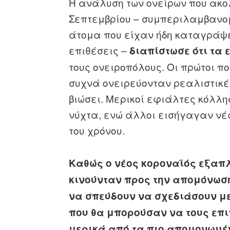
Η ανάλυση των ονείρων που ακολ
Σεπτεμβρίου – συμπεριλαμβανο
άτομα που είχαν ήδη καταγράψε
επιθέσεις –
διαπίστωσε ότι τα
τους ονειροπόλους. Οι πρώτοι π
συχνά ονειρεύονταν ρεαλιστικέ
βιώσει. Μερικοί εφιάλτες κόλλ
νύχτα, ενώ άλλοι εισήγαγαν νέ
του χρόνου.
Καθώς ο νέος κοροναϊός εξαπ
κινούνταν προς την απομόνωση
να σπεύδουν να σχεδιάσουν μ
που θα μπορούσαν να τους επ
μερικά από τα πιο απομονωμέν