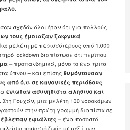
έφαλο.
αν σχεδόν όλοι ήταν ότι για πολλούς
ίρων τους έμοιαζαν ξαφνικά
ια μελέτη με περισσότερους από 1.000
τηρό lockdown διαπίστωσε ότι περίπου
– προπανδημικά, μόνο το ένα τρίτο
ημα
τα ύπνου – και επίσης
θυμόντουσαν
ς από ό,τι σε κανονικές περιόδους
ρα
ένιωθαν ασυνήθιστα αληθινό και
Στη Γουχάν, μια μελέτη 100 νοσοκόμων
.
γαστούν στην πρώτη γραμμή διαπίστωσε
– ένα ποσοστό,
ύς έβλεπαν εφιάλτες
«διπλάσιο ποσοστό ζωής μεταξύ των