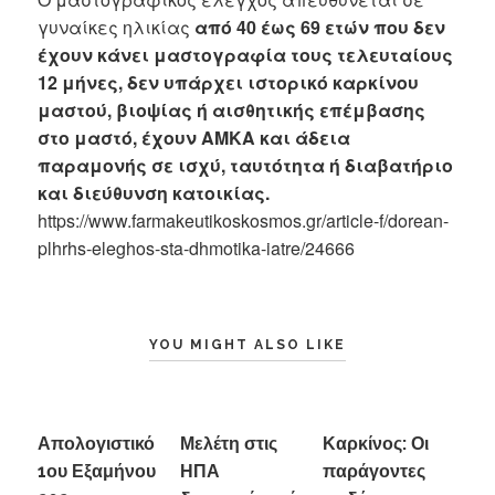
γυναίκες ηλικίας
από 40 έως 69 ετών που δεν
έχουν κάνει μαστογραφία τους τελευταίους
12 μήνες, δεν υπάρχει ιστορικό καρκίνου
μαστού, βιοψίας ή αισθητικής επέμβασης
στο μαστό, έχουν ΑΜΚΑ και άδεια
παραμονής σε ισχύ, ταυτότητα ή διαβατήριο
και διεύθυνση κατοικίας.
https://www.farmakeutikoskosmos.gr/article-f/dorean-
plhrhs-eleghos-sta-dhmotika-iatre/24666
YOU MIGHT ALSO LIKE
Απολογιστικό
Μελέτη στις
Καρκίνος: Οι
1ου Εξαμήνου
ΗΠΑ
παράγοντες