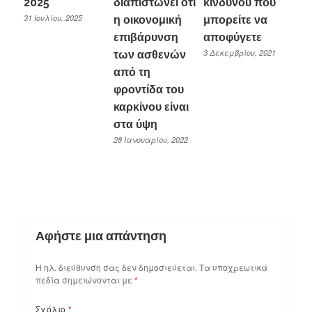
2025
διαπιστώνει ότι
κινδύνου που
31 Ιουλίου, 2025
η οικονομική
μπορείτε να
επιβάρυνση
αποφύγετε
3 Δεκεμβρίου, 2021
των ασθενών
από τη
φροντίδα του
καρκίνου είναι
στα ύψη
28 Ιανουαρίου, 2022
Αφήστε μια απάντηση
Η ηλ. διεύθυνση σας δεν δημοσιεύεται.
Τα υποχρεωτικά
πεδία σημειώνονται με
*
Σχόλιο
*