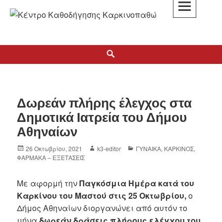
K3
ΚΕΝΤΡΟ ΚΑΘΟΔΗΓΗΣΗΣ ΚΑΡΚΙΝΟΠΑΘΩΝ
Δωρεάν πλήρης έλεγχος στα
Δημοτικά Ιατρεία του Δήμου
Αθηναίων
26 Οκτωβρίου, 2021
k3-editor
ΓΥΝΑΙΚΑ
,
ΚΑΡΚΙΝΟΣ
,
ΦΑΡΜΑΚΑ – ΕΞΕΤΑΣΕΙΣ
Με αφορμή την
Παγκόσμια Ημέρα κατά του
Καρκίνου του Μαστού στις 25 Οκτωβρίου,
ο
Δήμος Αθηναίων διοργανώνει από αυτόν το
μήνα
δωρεάν δράσεις πλήρους ελέγχου του