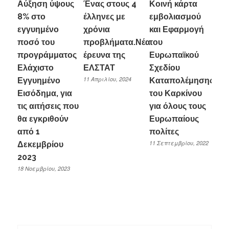
Αύξηση ύψους
Ένας στους 4
Κοινή κάρτα
8% στο
έλληνες με
εμβολιασμού
εγγυημένο
χρόνια
και Εφαρμογή
ποσό του
προβλήματα.Νέα
του
προγράμματος
έρευνα της
Ευρωπαϊκού
Ελάχιστο
ΕΛΣΤΑΤ
Σχεδίου
11 Απριλίου, 2024
Εγγυημένο
Καταπολέμησης
Εισόδημα, για
του Καρκίνου
τις αιτήσεις που
για όλους τους
θα εγκριθούν
Ευρωπαίους
από 1
πολίτες
11 Σεπτεμβρίου, 2022
Δεκεμβρίου
2023
18 Νοεμβρίου, 2023