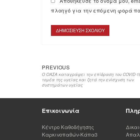
Αποθήκευσε το όνομά μου, emai
πλοηγό για την επόμενη φορά πο
PREVIOUS
Ο ΟΑΣΑ καταγράφει την επίδραση του COVID-1
τομέα της υγείας και ζητά την ενίσχυση των
συστημάτων υγείας
Επικοινωνία
Πλη
Κέντρο Καθοδήγησης
Δικα
Καρκινοπαθών-Κάπα3
Απαλ