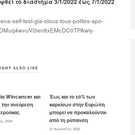
θεί το διάστημα 3/1/2022 έως 7/1/2022
ena-self-test-gia-olous-tous-polites-apo-
R3MDMuq4wvuVi3en8xEMcDC0TPAwiy-
IGHT ALSO LIKE
ία Wincancer και
Έως και το 10% των
α την ανεύρεση
καρκίνων στην Ευρώπη
ερούκας
μπορεί να προκαλούνται
από τη ρύπανση
ου, 2024
21 Αυγούστου, 2022