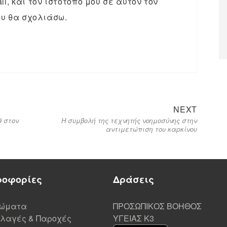
l, και τον ιστότοπο μου σε αυτόν τον
υ θα σχολιάσω.
NEXT
9 στον
Η συμβολή της τεχνητής νοημοσύνης στην
αντιμετώπιση του καρκίνου
ροφορίες
Δράσεις
ιώματα
ΠΡΟΣΩΠΙΚΟΣ ΒΟΗΘΟΣ
λαγές & Παροχές
ΥΓΕΙΑΣ K3