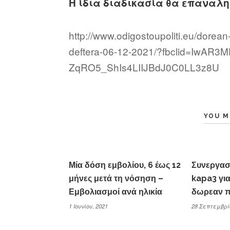
Η ίδια διαδικασία θα επαναληφ
http://www.odigostoupoliti.eu/dorean-
deftera-06-12-2021/?fbclid=IwA
ZqRO5_ShIs4LIIJBdJ0C0LL3z8U
YOU M
Μία δόση εμβολίου, 6 έως 12
Συνεργασ
μήνες μετά τη νόσηση –
kapa3 γι
Εμβολιασμοί ανά ηλικία
δωρεαν π
1 Ιουνίου, 2021
28 Σεπτεμβρί