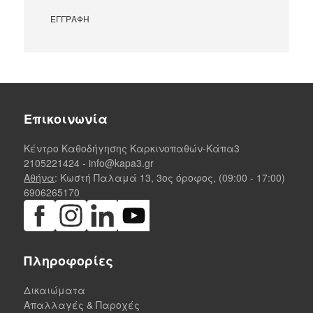
Επικοινωνία
Κέντρο Καθοδήγησης Καρκινοπαθών-Κάπα3
2105221424
-
info@kapa3.gr
Αθήνα
: Κωστή Παλαμά 13, 3ος όροφος, (09:00 - 17:00)
6906265170
Πληροφορίες
Δικαιώματα
Απαλλαγές & Παροχές