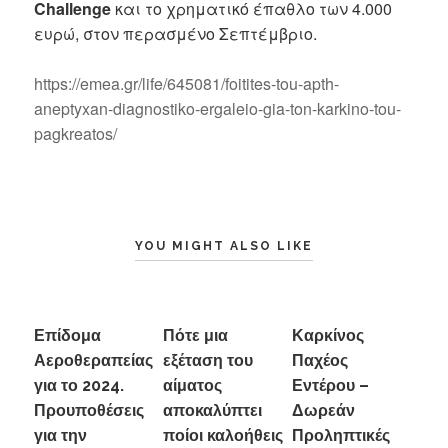
Challenge
και το χρηματικό έπαθλο των 4.000
ευρώ, στον περασμένο Σεπτέμβριο.
https://emea.gr/life/645081/foitites-tou-apth-
aneptyxan-diagnostiko-ergaleio-gia-ton-karkino-tou-
pagkreatos/
YOU MIGHT ALSO LIKE
Επίδομα
Πότε μια
Καρκίνος
Αεροθεραπείας
εξέταση του
Παχέος
για το 2024.
αίματος
Εντέρου –
Προυποθέσεις
αποκαλύπτει
Δωρεάν
για την
ποίοι καλοήθεις
Προληπτικές