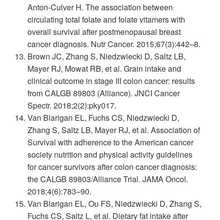
Anton-Culver H. The association between
circulating total folate and folate vitamers with
overall survival after postmenopausal breast
cancer diagnosis. Nutr Cancer. 2015;67(3):442–8.
Brown JC, Zhang S, Niedzwiecki D, Saltz LB,
Mayer RJ, Mowat RB, et al. Grain intake and
clinical outcome in stage III colon cancer: results
from CALGB 89803 (Alliance). JNCI Cancer
Spectr. 2018;2(2):pky017.
Van Blarigan EL, Fuchs CS, Niedzwiecki D,
Zhang S, Saltz LB, Mayer RJ, et al. Association of
Survival with adherence to the American cancer
society nutrition and physical activity guidelines
for cancer survivors after colon cancer diagnosis:
the CALGB 89803/Alliance Trial. JAMA Oncol.
2018;4(6):783–90.
Van Blarigan EL, Ou FS, Niedzwiecki D, Zhang S,
Fuchs CS, Saltz L, et al. Dietary fat intake after