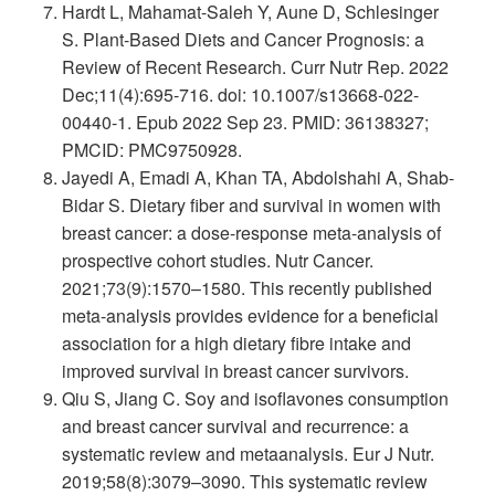
Hardt L, Mahamat-Saleh Y, Aune D, Schlesinger
S. Plant-Based Diets and Cancer Prognosis: a
Review of Recent Research. Curr Nutr Rep. 2022
Dec;11(4):695-716. doi: 10.1007/s13668-022-
00440-1. Epub 2022 Sep 23. PMID: 36138327;
PMCID: PMC9750928.
Jayedi A, Emadi A, Khan TA, Abdolshahi A, Shab-
Bidar S. Dietary fiber and survival in women with
breast cancer: a dose-response meta-analysis of
prospective cohort studies. Nutr Cancer.
2021;73(9):1570–1580. This recently published
meta-analysis provides evidence for a beneficial
association for a high dietary fibre intake and
improved survival in breast cancer survivors.
Qiu S, Jiang C. Soy and isoflavones consumption
and breast cancer survival and recurrence: a
systematic review and metaanalysis. Eur J Nutr.
2019;58(8):3079–3090. This systematic review