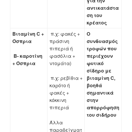
για την
αντικατάστα
ση του
κρέατος
Βιταμίνη C +
π.χ: φακές +
Ο
Όσπρια
πράσινη
συνδυασμός
πιπεριά ή
τροφών που
φασόλια +
περιέχουν
Β- καροτίνη
ντομάτα)
φυτικό
+ Όσπρια
σίδηρο με
βιταμίνη C,
π.χ: ρεβίθια +
βοηθά
καρότο ή
σημαντικά
φακές +
στην
κόκκινη
απορρόφηση
πιπεριά
του σιδήρου
Άλλα
παραδείγματ