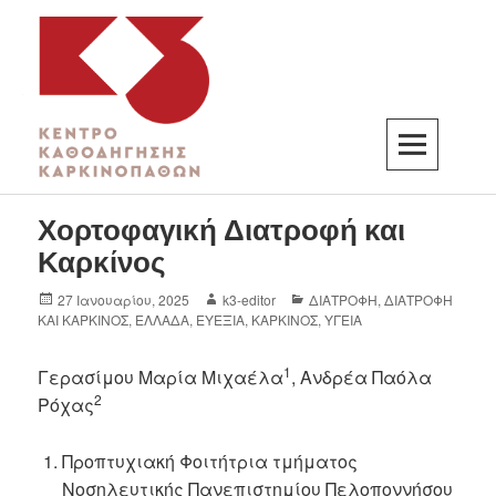
K3
ΚΕΝΤΡΟ ΚΑΘΟΔΗΓΗΣΗΣ ΚΑΡΚΙΝΟΠΑΘΩΝ
Χορτοφαγική Διατροφή και
Καρκίνος
27 Ιανουαρίου, 2025
k3-editor
ΔΙΑΤΡΟΦΗ
,
ΔΙΑΤΡΟΦΗ
ΚΑΙ ΚΑΡΚΙΝΟΣ
,
ΕΛΛΑΔΑ
,
ΕΥΕΞΙΑ
,
ΚΑΡΚΙΝΟΣ
,
ΥΓΕΙΑ
1
Γερασίμου Μαρία Μιχαέλα
, Ανδρέα Παόλα
2
Ρόχας
Προπτυχιακή Φοιτήτρια τμήματος
Νοσηλευτικής Πανεπιστημίου Πελοποννήσου