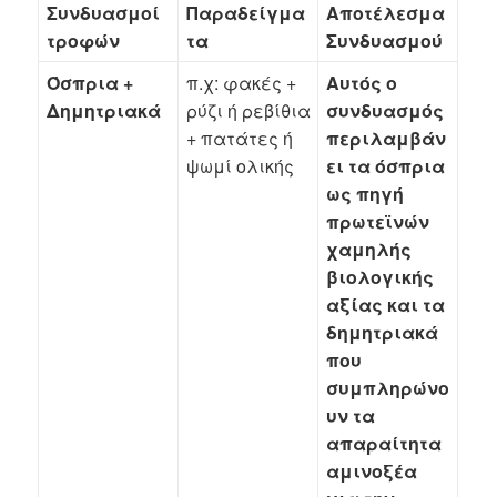
Συνδυασμοί
Παραδείγμα
Αποτέλεσμα
τροφών
τα
Συνδυασμού
Όσπρια +
π.χ: φακές +
Αυτός ο
Δημητριακά
ρύζι ή ρεβίθια
συνδυασμός
+ πατάτες ή
περιλαμβάν
ψωμί ολικής
ει τα όσπρια
ως πηγή
πρωτεϊνών
χαμηλής
βιολογικής
αξίας και τα
δημητριακά
που
συμπληρώνο
υν τα
απαραίτητα
αμινοξέα