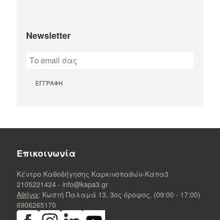
Newsletter
Επικοινωνία
Κέντρο Καθοδήγησης Καρκινοπαθών-Κάπα3
2105221424
-
info@kapa3.gr
Αθήνα
: Κωστή Παλαμά 13, 3ος όροφος, (09:00 - 17:00)
6906265170