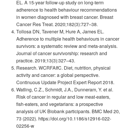
EL. A 15-year follow-up study on long-term
adherence to health behaviour recommendations
in women diagnosed with breast cancer. Breast
Cancer Res Treat. 2020;182(3):727–38.
Tollosa DN, Tavener M, Hure A, James EL.
Adherence to multiple health behaviours in cancer
survivors: a systematic review and meta-analysis.
Journal of cancer survivorship: research and
practice. 2019;13(3):327–43.
Research. WCRFAIfC. Diet, nutrition, physical
activity and cancer: a global perspective.
Continuous Update Project Expert Report 2018.
Watling, C.Z., Schmidt, J.A., Dunneram, Y. et al.
Risk of cancer in regular and low meat-eaters,
fish-eaters, and vegetarians: a prospective
analysis of UK Biobank participants. BMC Med 20,
73 (2022). https://doi.org/10.1186/s12916-022-
02256-w