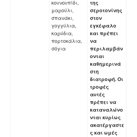
κουνουπίδι,
της
μαρούλι,
σεροτονίνης
σπανάκι,
στον
γογγύλια,
εγκέφαλο
καρύδια,
και πρέπει
πορτοκάλια,
να
σόγια
περιλαμβάν
ονται
καθημερινά
στη
διατροφή. Οι
τροφές
αυτές
πρέπει να
καταναλώνο
νται κυρίως
ακατέργαστε
ς και ωμές