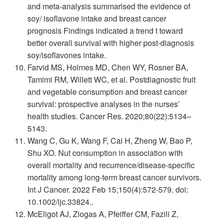
and meta-analysis summarised the evidence of
soy/ isoflavone intake and breast cancer
prognosis Findings indicated a trend t toward
better overall survival with higher post-diagnosis
soy/isoflavones intake.
Farvid MS, Holmes MD, Chen WY, Rosner BA,
Tamimi RM, Willett WC, et al. Postdiagnostic fruit
and vegetable consumption and breast cancer
survival: prospective analyses in the nurses’
health studies. Cancer Res. 2020;80(22):5134–
5143.
Wang C, Gu K, Wang F, Cai H, Zheng W, Bao P,
Shu XO. Nut consumption in association with
overall mortality and recurrence/disease-specific
mortality among long-term breast cancer survivors.
Int J Cancer. 2022 Feb 15;150(4):572-579. doi:
10.1002/ijc.33824..
McEligot AJ, Ziogas A, Pfeiffer CM, Fazili Z,