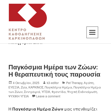
Κατηγορία:
Ζώα
K3
ΚΕΝΤΡΟ ΚΑΘΟΔΗΓΗΣΗΣ ΚΑΡΚΙΝΟΠΑΘΩΝ
Παγκόσμια Ημέρα των Ζώων:
Η θεραπευτική τους παρουσία
4 Οκτωβρίου, 2025
k3-editor
Pet Therapy
,
Αγάπη
,
ΕΥΕΞΙΑ
,
Ζώα
,
ΚΑΡΚΙΝΟΣ
,
Παγκόσμια Ημέρα
,
Παγκόσμια Ημέρα
των Ζώων
,
Συντροφιά
,
ΥΓΕΙΑ
,
Φροντίδα
,
Ψυχική Ενδυνάμωση
,
ΨΥΧΙΚΗ ΥΓΕΙΑ
Leave a comment
Η
Παγκόσμια Ημέρα Ζώων
μας υπενθυμίζει