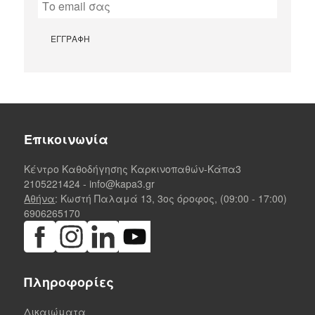
Επικοινωνία
Κέντρο Καθοδήγησης Καρκινοπαθών-Κάπα3
2105221424
-
info@kapa3.gr
Αθήνα
: Κωστή Παλαμά 13, 3ος όροφος, (09:00 - 17:00)
6906265170
Πληροφορίες
Δικαιώματα