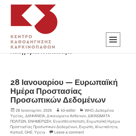
Κατηγορία:
Ιδιωτικότητα
K3
ΚΕΝΤΡΟ ΚΑΘΟΔΗΓΗΣΗΣ ΚΑΡΚΙΝΟΠΑΘΩΝ
28 Ιανουαρίου — Ευρωπαϊκή
Ημέρα Προστασίας
Προσωπικών Δεδομένων
28 Ιανουαρίου, 2026
k3-editor
WHO
,
Δεδομένα
Υγείας
,
ΔΙΑΦΑΝΕΙΑ
,
Δικαιώματα Ασθενών
,
ΔΙΚΑΙΩΜΑΤΑ
ΠΟΛΙΤΩΝ
,
ΕΝΗΜΕΡΩΣΗ
,
Ευαισθητοποίηση
,
Ευρωπαϊκή Ημέρα
Προστασίας Προσωπικών Δεδομένων
,
Ευρώπη
,
Ιδιωτικότητα
,
Κάπα3
,
ΟΗΕ
,
Υγεία
Leave a comment