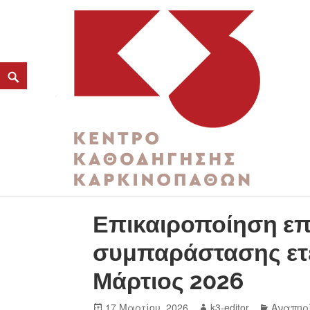
ΚΑΤΗΓΟΡΊΑ:
ΕΠΊΔΟΜΑ ΕΤΈΡΟΥ ΠΡΟΣΏΠΟ
K3
ΚΕΝΤΡΟ ΚΑΘΟΔΗΓΗΣΗΣ ΚΑΡΚΙΝΟΠΑΘΩΝ
Επικαιροποίηση ε
συμπαράστασης ε
Μάρτιος 2026
17 Μαρτίου, 2026
k3-editor
Αναπηρ