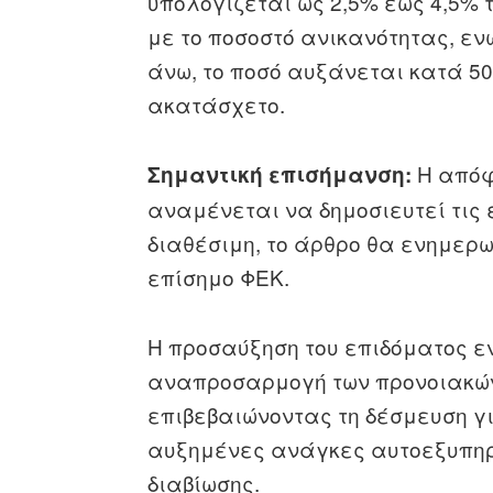
υπολογίζεται ως 2,5% έως 4,5%
με το ποσοστό ανικανότητας, εν
άνω, το ποσό αυξάνεται κατά 5
ακατάσχετο.
Η απόφ
Σημαντική επισήμανση:
αναμένεται να δημοσιευτεί τις 
διαθέσιμη, το άρθρο θα ενημερω
επίσημο ΦΕΚ.
Η προσαύξηση του επιδόματος ε
αναπροσαρμογή των προνοιακών 
επιβεβαιώνοντας τη δέσμευση γ
αυξημένες ανάγκες αυτοεξυπηρ
διαβίωσης.