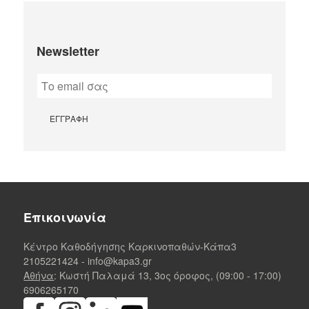
Newsletter
Επικοινωνία
Κέντρο Καθοδήγησης Καρκινοπαθών-Κάπα3
2105221424
-
info@kapa3.gr
Αθήνα
: Κωστή Παλαμά 13, 3ος όροφος, (09:00 - 17:00)
6906265170