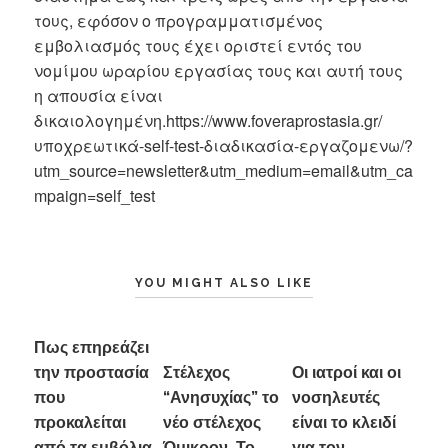
τους, εφόσον ο προγραμματισμένος
εμβολιασμός τους έχει οριστεί εντός του
νομίμου ωραρίου εργασίας τους και αυτή τους
η απουσία είναι
δικαιολογημένη.https://www.foveraprostasia.gr/
υποχρεωτικά-self-test-διαδικασία-εργαζομενω/?
utm_source=newsletter&utm_medium=email&utm_ca
mpaign=self_test
YOU MIGHT ALSO LIKE
Πως επηρεάζει
την προστασία
Στέλεχος
Οι ιατροί και οι
που
“Ανησυχίας” το
νοσηλευτές
προκαλείται
νέο στέλεχος
είναι το κλειδί
από τα εμβόλια
Όμικρον. Το
για τον