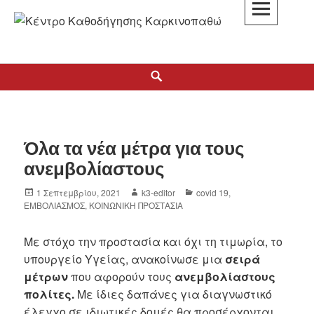
K3
ΚΕΝΤΡΟ ΚΑΘΟΔΗΓΗΣΗΣ ΚΑΡΚΙΝΟΠΑΘΩΝ
Όλα τα νέα μέτρα για τους
ανεμβολίαστους
1 Σεπτεμβρίου, 2021
k3-editor
covid 19
,
ΕΜΒΟΛΙΑΣΜΟΣ
,
ΚΟΙΝΩΝΙΚΗ ΠΡΟΣΤΑΣΙΑ
Με στόχο την προστασία και όχι τη τιμωρία, το
υπουργείο Υγείας, ανακοίνωσε μια
σειρά
μέτρων
που αφορούν τους
ανεμβολίαστους
πολίτες.
Με ίδιες δαπάνες για διαγνωστικό
έλεγχο σε ιδιωτικές δομές θα προσέρχονται