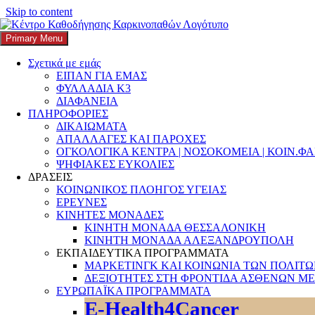
Skip to content
Primary Menu
K3
ΚΕΝΤΡΟ ΚΑΘΟΔΗΓΗΣΗΣ ΚΑΡΚΙΝΟΠΑΘΩΝ
Σχετικά με εμάς
ΕΙΠΑΝ ΓΙΑ ΕΜΑΣ
Search
ΦΥΛΛΑΔΙΑ Κ3
ΔΙΑΦΑΝΕΙΑ
ΠΛΗΡΟΦΟΡΙΕΣ
ΔΙΚΑΙΩΜΑΤΑ
ΑΠΑΛΛΑΓΕΣ ΚΑΙ ΠΑΡΟΧΕΣ
ΟΓΚΟΛΟΓΙΚΑ ΚΕΝΤΡΑ | ΝΟΣΟΚΟΜΕΙΑ | ΚΟΙΝ.Φ
Αναζήτηση για:
ΨΗΦΙΑΚΕΣ ΕΥΚΟΛΙΕΣ
ΔΡΑΣΕΙΣ
ΚΟΙΝΩΝΙΚΟΣ ΠΛΟΗΓΟΣ ΥΓΕΙΑΣ
ΕΡΕΥΝΕΣ
ΚΙΝΗΤΕΣ ΜΟΝΑΔΕΣ
ΚΙΝΗΤΗ ΜΟΝΑΔΑ ΘΕΣΣΑΛΟΝΙΚΗ
ΚΙΝΗΤΗ ΜΟΝΑΔΑ ΑΛΕΞΑΝΔΡΟΥΠΟΛΗ
ΕΚΠΑΙΔΕΥΤΙΚΑ ΠΡΟΓΡΑΜΜΑΤΑ
ΜΑΡΚΕΤΙΝΓΚ ΚΑΙ ΚΟΙΝΩΝΙΑ ΤΩΝ ΠΟΛΙΤ
ΔΕΞΙΟΤΗΤΕΣ ΣΤΗ ΦΡΟΝΤΙΔΑ ΑΣΘΕΝΩΝ ΜΕ
ΕΥΡΩΠΑΪΚΑ ΠΡΟΓΡΑΜΜΑΤΑ
E-Health4Cancer
Νέοι τρόποι μετάδοσης του ιού COVID-19.