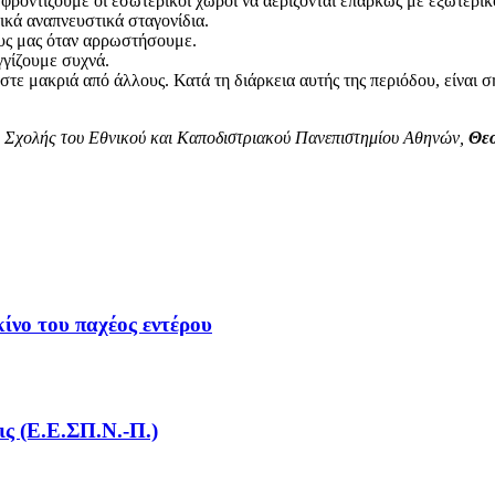
οντίζουμε οι εσωτερικοί χώροι να αερίζονται επαρκώς με εξωτερικό
ικά αναπνευστικά σταγονίδια.
υς μας όταν αρρωστήσουμε.
γγίζουμε συχνά.
αστε μακριά από άλλους. Κατά τη διάρκεια αυτής της περιόδου, είναι σ
ής Σχολής του Εθνικού και Καποδιστριακού Πανεπιστημίου Αθηνών,
Θε
ίνο του παχέος εντέρου
ς (Ε.Ε.ΣΠ.Ν.-Π.)