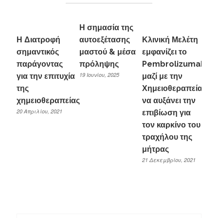
Η σημασία της
Η Διατροφή
αυτοεξέτασης
Κλινική Μελέτη
σημαντικός
μαστού & μέσα
εμφανίζει το
παράγοντας
πρόληψης
Pembrolizumab
19 Ιουνίου, 2025
για την επιτυχία
μαζί με την
της
Χημειοθεραπεία
χημειοθεραπείας
να αυξάνει την
20 Απριλίου, 2021
επιβίωση για
τον καρκίνο του
τραχήλου της
μήτρας
21 Δεκεμβρίου, 2021